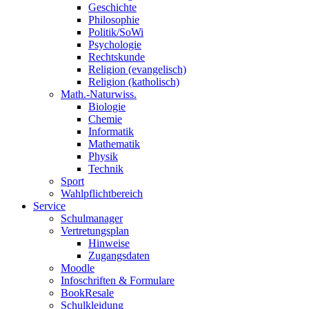
Geschichte
Philosophie
Politik/SoWi
Psychologie
Rechtskunde
Religion (evangelisch)
Religion (katholisch)
Math.-Naturwiss.
Biologie
Chemie
Informatik
Mathematik
Physik
Technik
Sport
Wahlpflichtbereich
Service
Schulmanager
Vertretungsplan
Hinweise
Zugangsdaten
Moodle
Infoschriften & Formulare
BookResale
Schulkleidung