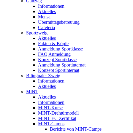
Ganztag
Informationen
Aktuelles
Mensa
Übermittagsbetreuung
Cafeteria
Sportzweig
Aktuelles
Fakten & Köpfe
Anmeldung Sportklasse
FAQ Anmeldung
Konzept Sportklasse
Anmeldung Sportinternat
Konzept Sportinternat
Bilingualer Zweig
Informationen
Aktuelles
MINT
Aktuelles
Informationen
MINT-Kurse
MINT-Drehtürmodell
MINT-EC-Zertifikat
MINT-Camps
Berichte von MINT-Camps