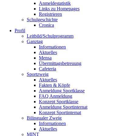
Anmeldestatistik
Links zu Homepages
Registrieren
Schulgeschichte
Cronica
Profil
Leitbild/Schulprogramm
Ganztag
Informationen
Aktuelles
Mensa
Übermittagsbetreuung
Cafeteria
Sportzweig
Aktuelles
Fakten & Köpfe
Anmeldung Sportklasse
FAQ Anmeldung
Konzept Sportklasse
Anmeldung Sportinternat
Konzept Sportinternat
Bilingualer Zweig
Informationen
Aktuelles
MINT