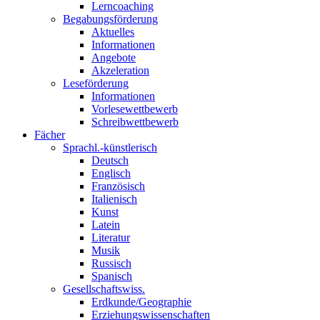
Lerncoaching
Begabungsförderung
Aktuelles
Informationen
Angebote
Akzeleration
Leseförderung
Informationen
Vorlesewettbewerb
Schreibwettbewerb
Fächer
Sprachl.-künstlerisch
Deutsch
Englisch
Französisch
Italienisch
Kunst
Latein
Literatur
Musik
Russisch
Spanisch
Gesellschaftswiss.
Erdkunde/Geographie
Erziehungswissenschaften