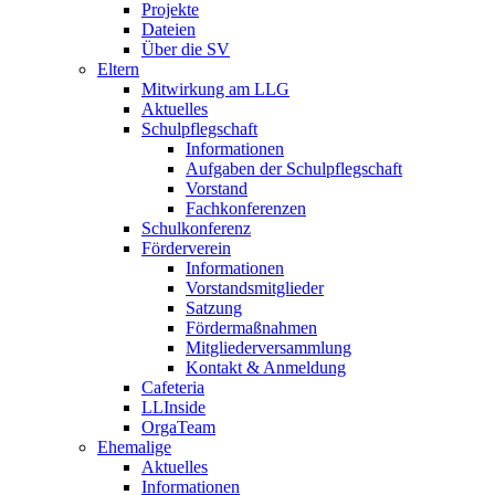
Projekte
Dateien
Über die SV
Eltern
Mitwirkung am LLG
Aktuelles
Schulpflegschaft
Informationen
Aufgaben der Schulpflegschaft
Vorstand
Fachkonferenzen
Schulkonferenz
Förderverein
Informationen
Vorstandsmitglieder
Satzung
Fördermaßnahmen
Mitgliederversammlung
Kontakt & Anmeldung
Cafeteria
LLInside
OrgaTeam
Ehemalige
Aktuelles
Informationen