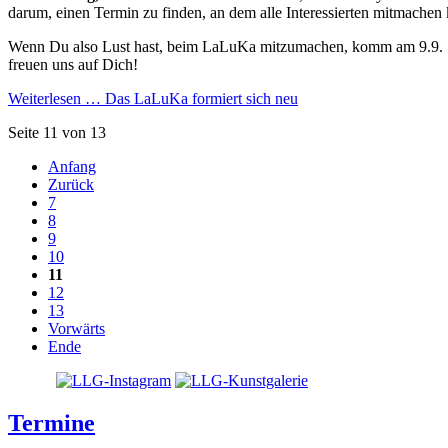
darum, einen Termin zu finden, an dem alle Interessierten mitmachen
Wenn Du also Lust hast, beim LaLuKa mitzumachen, komm am 9.9.
freuen uns auf Dich!
Weiterlesen …
Das LaLuKa formiert sich neu
Seite 11 von 13
Anfang
Zurück
7
8
9
10
11
12
13
Vorwärts
Ende
Termine