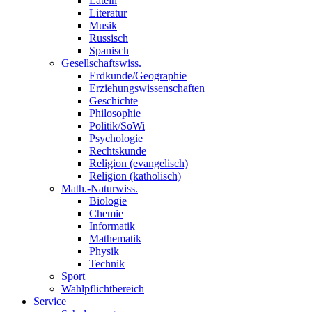
Latein
Literatur
Musik
Russisch
Spanisch
Gesellschaftswiss.
Erdkunde/Geographie
Erziehungswissenschaften
Geschichte
Philosophie
Politik/SoWi
Psychologie
Rechtskunde
Religion (evangelisch)
Religion (katholisch)
Math.-Naturwiss.
Biologie
Chemie
Informatik
Mathematik
Physik
Technik
Sport
Wahlpflichtbereich
Service