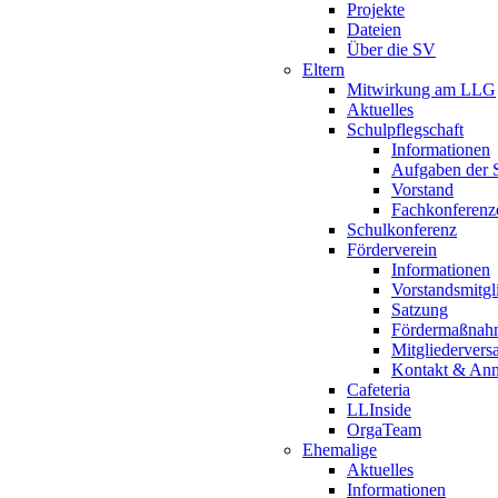
Projekte
Dateien
Über die SV
Eltern
Mitwirkung am LLG
Aktuelles
Schulpflegschaft
Informationen
Aufgaben der S
Vorstand
Fachkonferenz
Schulkonferenz
Förderverein
Informationen
Vorstandsmitgl
Satzung
Fördermaßnah
Mitgliederver
Kontakt & An
Cafeteria
LLInside
OrgaTeam
Ehemalige
Aktuelles
Informationen