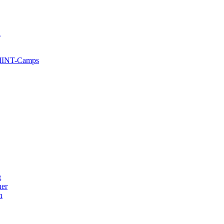
l
 MINT-Camps
t
her
n