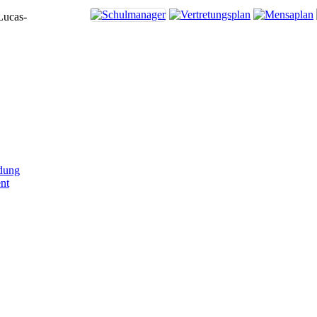
Lucas-
dung
nt