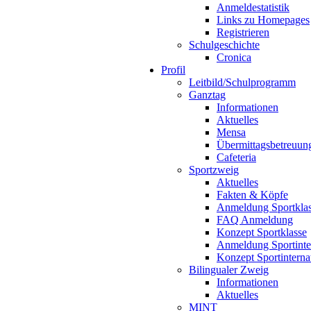
Anmeldestatistik
Links zu Homepages
Registrieren
Schulgeschichte
Cronica
Profil
Leitbild/Schulprogramm
Ganztag
Informationen
Aktuelles
Mensa
Übermittagsbetreuun
Cafeteria
Sportzweig
Aktuelles
Fakten & Köpfe
Anmeldung Sportkla
FAQ Anmeldung
Konzept Sportklasse
Anmeldung Sportinte
Konzept Sportinterna
Bilingualer Zweig
Informationen
Aktuelles
MINT