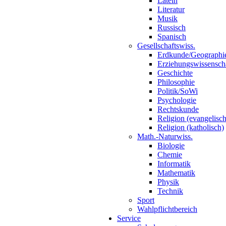
Latein
Literatur
Musik
Russisch
Spanisch
Gesellschaftswiss.
Erdkunde/Geographi
Erziehungswissensch
Geschichte
Philosophie
Politik/SoWi
Psychologie
Rechtskunde
Religion (evangelisch
Religion (katholisch)
Math.-Naturwiss.
Biologie
Chemie
Informatik
Mathematik
Physik
Technik
Sport
Wahlpflichtbereich
Service