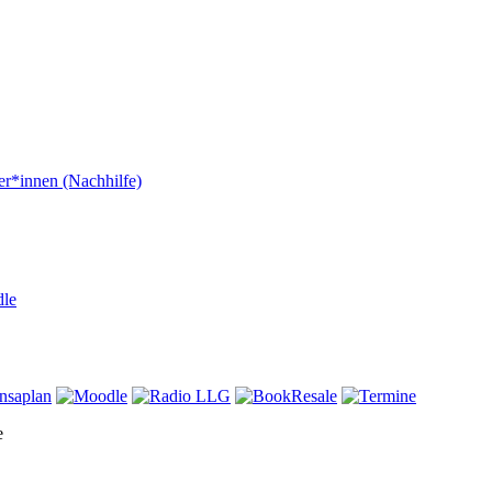
er*innen (Nachhilfe)
dle
e