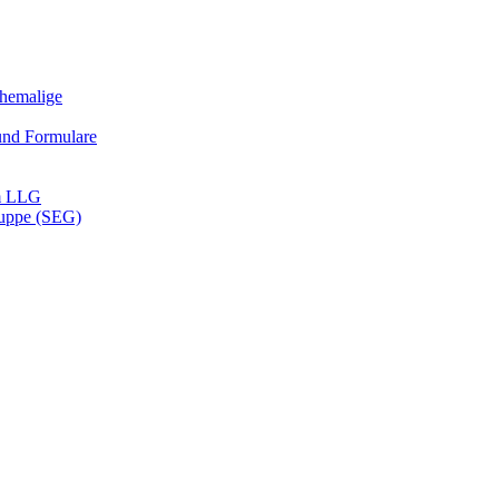
Ehemalige
und Formulare
m LLG
ruppe (SEG)