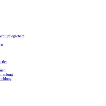
chulpflegschaft
en
ieder
men
sammlung
meldung