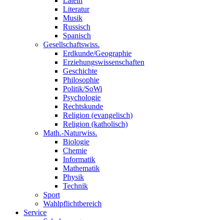
Latein
Literatur
Musik
Russisch
Spanisch
Gesellschaftswiss.
Erdkunde/Geographie
Erziehungswissenschaften
Geschichte
Philosophie
Politik/SoWi
Psychologie
Rechtskunde
Religion (evangelisch)
Religion (katholisch)
Math.-Naturwiss.
Biologie
Chemie
Informatik
Mathematik
Physik
Technik
Sport
Wahlpflichtbereich
Service