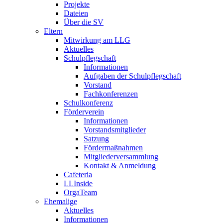
Projekte
Dateien
Über die SV
Eltern
Mitwirkung am LLG
Aktuelles
Schulpflegschaft
Informationen
Aufgaben der Schulpflegschaft
Vorstand
Fachkonferenzen
Schulkonferenz
Förderverein
Informationen
Vorstandsmitglieder
Satzung
Fördermaßnahmen
Mitgliederversammlung
Kontakt & Anmeldung
Cafeteria
LLInside
OrgaTeam
Ehemalige
Aktuelles
Informationen