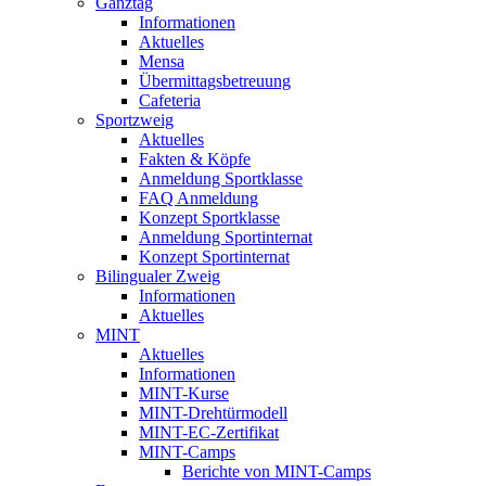
Ganztag
Informationen
Aktuelles
Mensa
Übermittagsbetreuung
Cafeteria
Sportzweig
Aktuelles
Fakten & Köpfe
Anmeldung Sportklasse
FAQ Anmeldung
Konzept Sportklasse
Anmeldung Sportinternat
Konzept Sportinternat
Bilingualer Zweig
Informationen
Aktuelles
MINT
Aktuelles
Informationen
MINT-Kurse
MINT-Drehtürmodell
MINT-EC-Zertifikat
MINT-Camps
Berichte von MINT-Camps