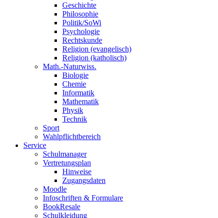
Geschichte
Philosophie
Politik/SoWi
Psychologie
Rechtskunde
Religion (evangelisch)
Religion (katholisch)
Math.-Naturwiss.
Biologie
Chemie
Informatik
Mathematik
Physik
Technik
Sport
Wahlpflichtbereich
Service
Schulmanager
Vertretungsplan
Hinweise
Zugangsdaten
Moodle
Infoschriften & Formulare
BookResale
Schulkleidung