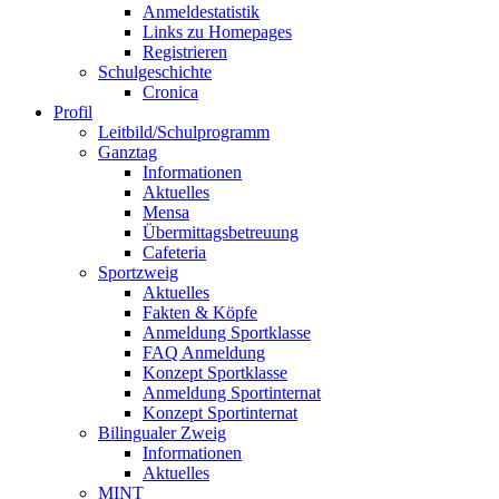
Anmeldestatistik
Links zu Homepages
Registrieren
Schulgeschichte
Cronica
Profil
Leitbild/Schulprogramm
Ganztag
Informationen
Aktuelles
Mensa
Übermittagsbetreuung
Cafeteria
Sportzweig
Aktuelles
Fakten & Köpfe
Anmeldung Sportklasse
FAQ Anmeldung
Konzept Sportklasse
Anmeldung Sportinternat
Konzept Sportinternat
Bilingualer Zweig
Informationen
Aktuelles
MINT