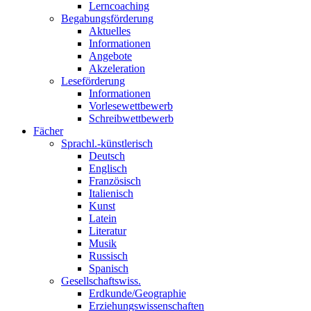
Lerncoaching
Begabungsförderung
Aktuelles
Informationen
Angebote
Akzeleration
Leseförderung
Informationen
Vorlesewettbewerb
Schreibwettbewerb
Fächer
Sprachl.-künstlerisch
Deutsch
Englisch
Französisch
Italienisch
Kunst
Latein
Literatur
Musik
Russisch
Spanisch
Gesellschaftswiss.
Erdkunde/Geographie
Erziehungswissenschaften