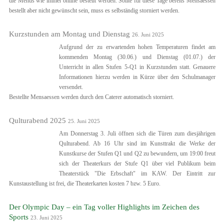
die Menüs wie immer online bestellt werden. Sollte für diese Tage bereits Mensaessen
bestellt aber nicht gewünscht sein, muss es selbständig storniert werden.
Kurzstunden am Montag und Dienstag
26. Juni 2025
Aufgrund der zu erwartenden hohen Temperaturen findet am
kommenden Montag (30.06.) und Dienstag (01.07.) der
Unterricht in allen Stufen 5-Q1 in Kurzstunden statt. Genauere
Informationen hierzu werden in Kürze über den Schulmanager
versendet.
Bestellte Mensaessen werden durch den Caterer automatisch storniert.
Qulturabend 2025
25. Juni 2025
Am Donnerstag 3. Juli öffnen sich die Türen zum diesjährigen
Qulturabend. Ab 16 Uhr sind im Kunsttrakt die Werke der
Kunstkurse der Stufen Q1 und Q2 zu bewundern, um 19:00 freut
sich der Theaterkurs der Stufe Q1 über viel Publikum beim
Theaterstück "Die Erbschaft" im KAW. Der Eintritt zur
Kunstaustellung ist frei, die Theaterkarten kosten 7 bzw. 5 Euro.
Der Olympic Day – ein Tag voller Highlights im Zeichen des
Sports
23. Juni 2025