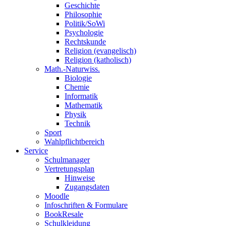
Geschichte
Philosophie
Politik/SoWi
Psychologie
Rechtskunde
Religion (evangelisch)
Religion (katholisch)
Math.-Naturwiss.
Biologie
Chemie
Informatik
Mathematik
Physik
Technik
Sport
Wahlpflichtbereich
Service
Schulmanager
Vertretungsplan
Hinweise
Zugangsdaten
Moodle
Infoschriften & Formulare
BookResale
Schulkleidung