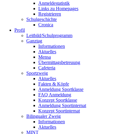
Anmeldestatistik
Links zu Homepages
Registrieren
Schulgeschichte
Cronica
Profil
Leitbild/Schulprogramm
Ganztag
Informationen
Aktuelles
Mensa
Übermittagsbetreuung
Cafeteria
Sportzweig
Aktuelles
Fakten & Köpfe
Anmeldung Sportklasse
FAQ Anmeldung
Konzept Sportklasse
Anmeldung Sportinternat
Konzept Sportinternat
Bilingualer Zweig
Informationen
Aktuelles
MINT