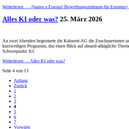
Weiterlesen …
¡Vamos a Europa! Bewerbungszeitraum für Erasmus+ s
Alles KI oder was?
25. März 2026
An zwei Abenden begeisterte die Kabarett-AG die Zuschauerinnen
kurzweiligen Programm, das einen Blick auf absurd-alltägliche Theme
Schwerpunkt: KI.
Weiterlesen …
Alles KI oder was?
Seite 4 von 13
Anfang
Zurück
1
2
3
4
5
6
7
Vorwärts