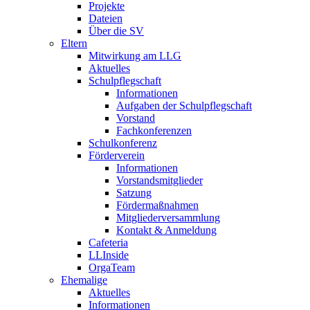
Projekte
Dateien
Über die SV
Eltern
Mitwirkung am LLG
Aktuelles
Schulpflegschaft
Informationen
Aufgaben der Schulpflegschaft
Vorstand
Fachkonferenzen
Schulkonferenz
Förderverein
Informationen
Vorstandsmitglieder
Satzung
Fördermaßnahmen
Mitgliederversammlung
Kontakt & Anmeldung
Cafeteria
LLInside
OrgaTeam
Ehemalige
Aktuelles
Informationen