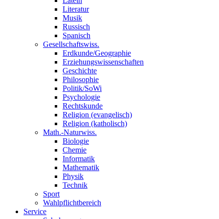
Latein
Literatur
Musik
Russisch
Spanisch
Gesellschaftswiss.
Erdkunde/Geographie
Erziehungswissenschaften
Geschichte
Philosophie
Politik/SoWi
Psychologie
Rechtskunde
Religion (evangelisch)
Religion (katholisch)
Math.-Naturwiss.
Biologie
Chemie
Informatik
Mathematik
Physik
Technik
Sport
Wahlpflichtbereich
Service