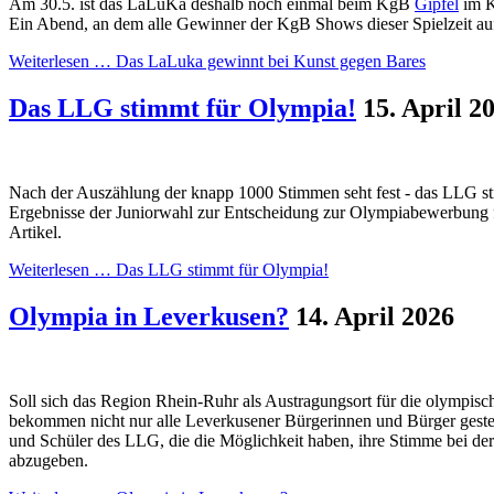
Am 30.5. ist das LaLuKa deshalb noch einmal beim KgB
Gipfel
im K
Ein Abend, an dem alle Gewinner der KgB Shows dieser Spielzeit auf
Weiterlesen …
Das LaLuka gewinnt bei Kunst gegen Bares
Das LLG stimmt für Olympia!
15. April 2
Nach der Auszählung der knapp 1000 Stimmen seht fest - das LLG s
Ergebnisse der Juniorwahl zur Entscheidung zur Olympiabewerbung f
Artikel.
Weiterlesen …
Das LLG stimmt für Olympia!
Olympia in Leverkusen?
14. April 2026
Soll sich das Region Rhein-Ruhr als Austragungsort für die olympis
bekommen nicht nur alle Leverkusener Bürgerinnen und Bürger gestel
und Schüler des LLG, die die Möglichkeit haben, ihre Stimme bei 
abzugeben.