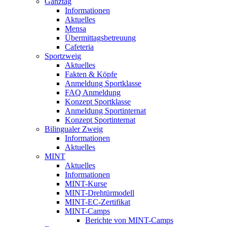
Ganztag
Informationen
Aktuelles
Mensa
Übermittagsbetreuung
Cafeteria
Sportzweig
Aktuelles
Fakten & Köpfe
Anmeldung Sportklasse
FAQ Anmeldung
Konzept Sportklasse
Anmeldung Sportinternat
Konzept Sportinternat
Bilingualer Zweig
Informationen
Aktuelles
MINT
Aktuelles
Informationen
MINT-Kurse
MINT-Drehtürmodell
MINT-EC-Zertifikat
MINT-Camps
Berichte von MINT-Camps