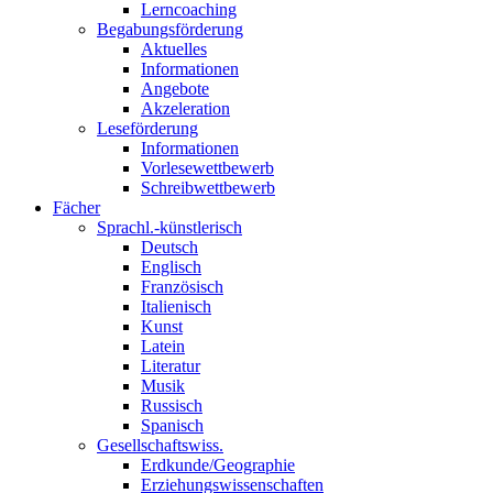
Lerncoaching
Begabungsförderung
Aktuelles
Informationen
Angebote
Akzeleration
Leseförderung
Informationen
Vorlesewettbewerb
Schreibwettbewerb
Fächer
Sprachl.-künstlerisch
Deutsch
Englisch
Französisch
Italienisch
Kunst
Latein
Literatur
Musik
Russisch
Spanisch
Gesellschaftswiss.
Erdkunde/Geographie
Erziehungswissenschaften