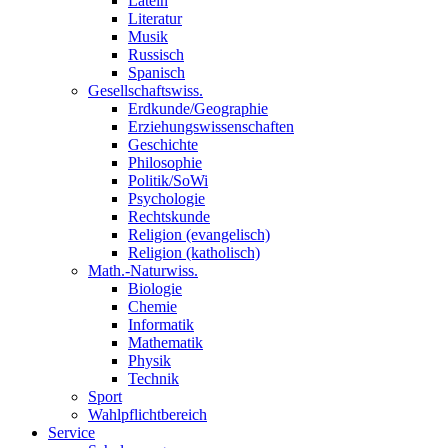
Latein
Literatur
Musik
Russisch
Spanisch
Gesellschaftswiss.
Erdkunde/Geographie
Erziehungswissenschaften
Geschichte
Philosophie
Politik/SoWi
Psychologie
Rechtskunde
Religion (evangelisch)
Religion (katholisch)
Math.-Naturwiss.
Biologie
Chemie
Informatik
Mathematik
Physik
Technik
Sport
Wahlpflichtbereich
Service