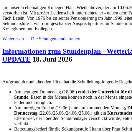
um unseren ehemaligen Kollegen Hans Wiedenhöver, der am 10.06.20
verstorben ist. Mit großer Leidenschaft unterrichtete er - neben dem 
Fach Latein. Von 1976 bis zu seiner Pensionierung im Jahr 1999 leite
Sekundarstufe I, war dort geschätzter Ansprechpartner für Schülerinn
Kolleginnen und Kollegen.
Weiterlesen …
Die Schulgemeinde trauert
Informationen zum Stundenplan - Wette
UPDATE
18. Juni 2026
Aufgrund der anhaltenden Hitze hat die Schulleitung folgende Regelu
Am heutigen Donnerstag (18.06.)
endet der Unterricht für d
Stunde
. Essen in der Mensa können noch in der Mensa eingen
leider nicht möglich.
Am morgigen Freitag (19.06.) und am kommenden Montag
, D
Donnerstag
(22.06./23.06./24.06./25.06.) gilt ein
Kurzstunde
Elternbrief, der über den Schulmanager verschickt wurde, entne
verlinkt.
Betreuungsbedarf für die Sekundarstufe I kann über Frau Schn