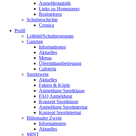
Anmeldestatistik
Links zu Homepages
Registrieren
Schulgeschichte
Cronica
Profil
Leitbild/Schulprogramm
Ganztag
Informationen
Aktuelles
Mensa
Übermittagsbetreuung
Cafeteria
Sportzweig
Aktuelles
Fakten & Köpfe
Anmeldung Sportklasse
FAQ Anmeldung
Konzept Sportklasse
Anmeldung Sportinternat
Konzept Sportinternat
Bilingualer Zweig
Informationen
Aktuelles
MINT