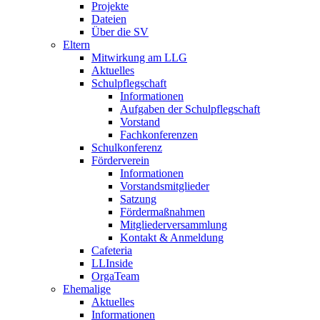
Projekte
Dateien
Über die SV
Eltern
Mitwirkung am LLG
Aktuelles
Schulpflegschaft
Informationen
Aufgaben der Schulpflegschaft
Vorstand
Fachkonferenzen
Schulkonferenz
Förderverein
Informationen
Vorstandsmitglieder
Satzung
Fördermaßnahmen
Mitgliederversammlung
Kontakt & Anmeldung
Cafeteria
LLInside
OrgaTeam
Ehemalige
Aktuelles
Informationen