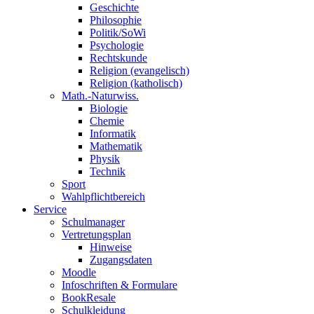
Geschichte
Philosophie
Politik/SoWi
Psychologie
Rechtskunde
Religion (evangelisch)
Religion (katholisch)
Math.-Naturwiss.
Biologie
Chemie
Informatik
Mathematik
Physik
Technik
Sport
Wahlpflichtbereich
Service
Schulmanager
Vertretungsplan
Hinweise
Zugangsdaten
Moodle
Infoschriften & Formulare
BookResale
Schulkleidung