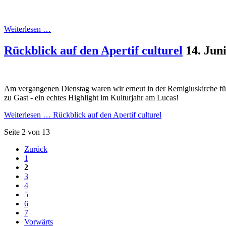
Weiterlesen …
Rückblick auf den Apertif culturel
14. Jun
Am vergangenen Dienstag waren wir erneut in der Remigiuskirche für 
zu Gast - ein echtes Highlight im Kulturjahr am Lucas!
Weiterlesen …
Rückblick auf den Apertif culturel
Seite 2 von 13
Zurück
1
2
3
4
5
6
7
Vorwärts