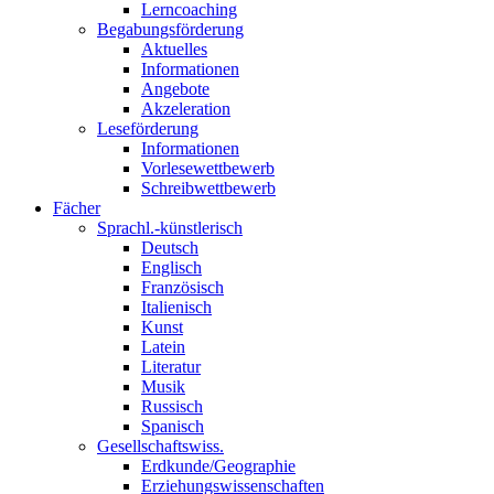
Lerncoaching
Begabungsförderung
Aktuelles
Informationen
Angebote
Akzeleration
Leseförderung
Informationen
Vorlesewettbewerb
Schreibwettbewerb
Fächer
Sprachl.-künstlerisch
Deutsch
Englisch
Französisch
Italienisch
Kunst
Latein
Literatur
Musik
Russisch
Spanisch
Gesellschaftswiss.
Erdkunde/Geographie
Erziehungswissenschaften