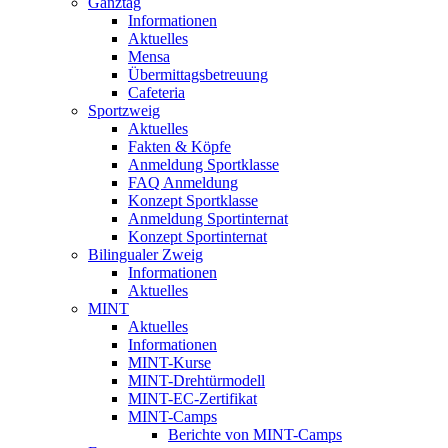
Ganztag
Informationen
Aktuelles
Mensa
Übermittagsbetreuung
Cafeteria
Sportzweig
Aktuelles
Fakten & Köpfe
Anmeldung Sportklasse
FAQ Anmeldung
Konzept Sportklasse
Anmeldung Sportinternat
Konzept Sportinternat
Bilingualer Zweig
Informationen
Aktuelles
MINT
Aktuelles
Informationen
MINT-Kurse
MINT-Drehtürmodell
MINT-EC-Zertifikat
MINT-Camps
Berichte von MINT-Camps