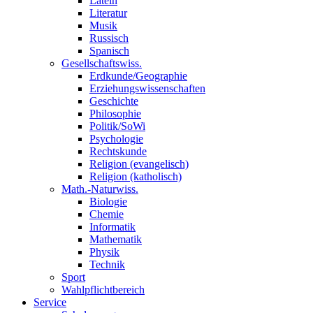
Latein
Literatur
Musik
Russisch
Spanisch
Gesellschaftswiss.
Erdkunde/Geographie
Erziehungswissenschaften
Geschichte
Philosophie
Politik/SoWi
Psychologie
Rechtskunde
Religion (evangelisch)
Religion (katholisch)
Math.-Naturwiss.
Biologie
Chemie
Informatik
Mathematik
Physik
Technik
Sport
Wahlpflichtbereich
Service