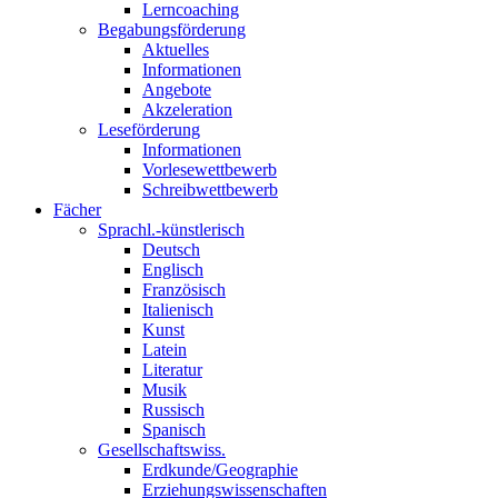
Lerncoaching
Begabungsförderung
Aktuelles
Informationen
Angebote
Akzeleration
Leseförderung
Informationen
Vorlesewettbewerb
Schreibwettbewerb
Fächer
Sprachl.-künstlerisch
Deutsch
Englisch
Französisch
Italienisch
Kunst
Latein
Literatur
Musik
Russisch
Spanisch
Gesellschaftswiss.
Erdkunde/Geographie
Erziehungswissenschaften