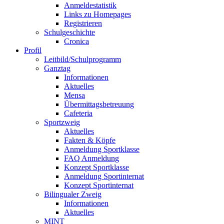
Anmeldestatistik
Links zu Homepages
Registrieren
Schulgeschichte
Cronica
Profil
Leitbild/Schulprogramm
Ganztag
Informationen
Aktuelles
Mensa
Übermittagsbetreuung
Cafeteria
Sportzweig
Aktuelles
Fakten & Köpfe
Anmeldung Sportklasse
FAQ Anmeldung
Konzept Sportklasse
Anmeldung Sportinternat
Konzept Sportinternat
Bilingualer Zweig
Informationen
Aktuelles
MINT