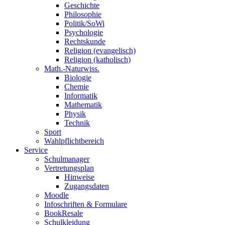
Geschichte
Philosophie
Politik/SoWi
Psychologie
Rechtskunde
Religion (evangelisch)
Religion (katholisch)
Math.-Naturwiss.
Biologie
Chemie
Informatik
Mathematik
Physik
Technik
Sport
Wahlpflichtbereich
Service
Schulmanager
Vertretungsplan
Hinweise
Zugangsdaten
Moodle
Infoschriften & Formulare
BookResale
Schulkleidung