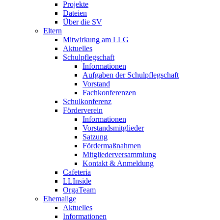
Projekte
Dateien
Über die SV
Eltern
Mitwirkung am LLG
Aktuelles
Schulpflegschaft
Informationen
Aufgaben der Schulpflegschaft
Vorstand
Fachkonferenzen
Schulkonferenz
Förderverein
Informationen
Vorstandsmitglieder
Satzung
Fördermaßnahmen
Mitgliederversammlung
Kontakt & Anmeldung
Cafeteria
LLInside
OrgaTeam
Ehemalige
Aktuelles
Informationen