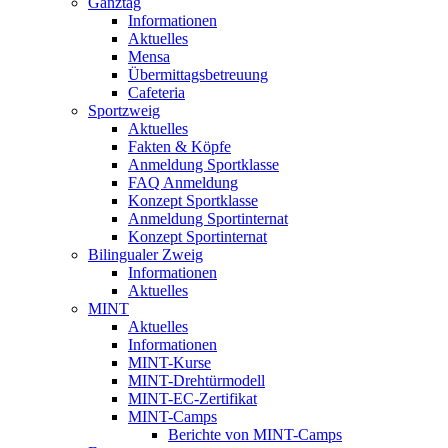
Ganztag
Informationen
Aktuelles
Mensa
Übermittagsbetreuung
Cafeteria
Sportzweig
Aktuelles
Fakten & Köpfe
Anmeldung Sportklasse
FAQ Anmeldung
Konzept Sportklasse
Anmeldung Sportinternat
Konzept Sportinternat
Bilingualer Zweig
Informationen
Aktuelles
MINT
Aktuelles
Informationen
MINT-Kurse
MINT-Drehtürmodell
MINT-EC-Zertifikat
MINT-Camps
Berichte von MINT-Camps