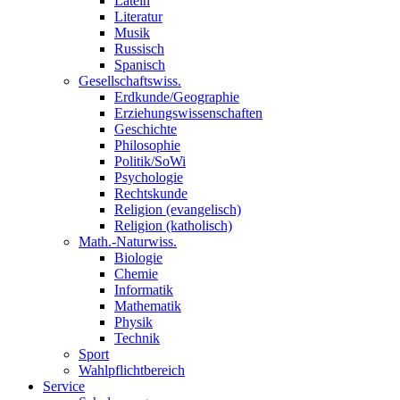
Latein
Literatur
Musik
Russisch
Spanisch
Gesellschaftswiss.
Erdkunde/Geographie
Erziehungswissenschaften
Geschichte
Philosophie
Politik/SoWi
Psychologie
Rechtskunde
Religion (evangelisch)
Religion (katholisch)
Math.-Naturwiss.
Biologie
Chemie
Informatik
Mathematik
Physik
Technik
Sport
Wahlpflichtbereich
Service