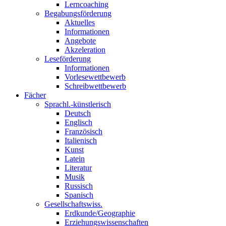
Lerncoaching
Begabungsförderung
Aktuelles
Informationen
Angebote
Akzeleration
Leseförderung
Informationen
Vorlesewettbewerb
Schreibwettbewerb
Fächer
Sprachl.-künstlerisch
Deutsch
Englisch
Französisch
Italienisch
Kunst
Latein
Literatur
Musik
Russisch
Spanisch
Gesellschaftswiss.
Erdkunde/Geographie
Erziehungswissenschaften