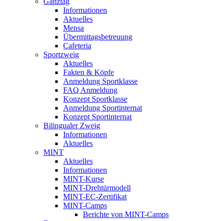
Ganztag
Informationen
Aktuelles
Mensa
Übermittagsbetreuung
Cafeteria
Sportzweig
Aktuelles
Fakten & Köpfe
Anmeldung Sportklasse
FAQ Anmeldung
Konzept Sportklasse
Anmeldung Sportinternat
Konzept Sportinternat
Bilingualer Zweig
Informationen
Aktuelles
MINT
Aktuelles
Informationen
MINT-Kurse
MINT-Drehtürmodell
MINT-EC-Zertifikat
MINT-Camps
Berichte von MINT-Camps