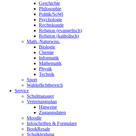
Geschichte
Philosophie
Politik/SoWi
Psychologie
Rechtskunde
Religion (evangelisch)
Religion (katholisch)
Math.-Naturwiss.
Biologie
Chemie
Informatik
Mathematik
Physik
Technik
Sport
Wahlpflichtbereich
Service
Schulmanager
Vertretungsplan
Hinweise
Zugangsdaten
Moodle
Infoschriften & Formulare
BookResale
Schulkleidung