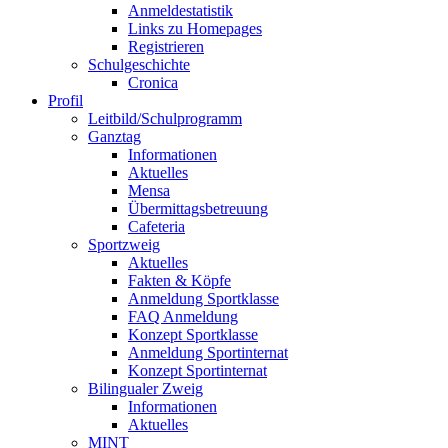
Anmeldestatistik
Links zu Homepages
Registrieren
Schulgeschichte
Cronica
Profil
Leitbild/Schulprogramm
Ganztag
Informationen
Aktuelles
Mensa
Übermittagsbetreuung
Cafeteria
Sportzweig
Aktuelles
Fakten & Köpfe
Anmeldung Sportklasse
FAQ Anmeldung
Konzept Sportklasse
Anmeldung Sportinternat
Konzept Sportinternat
Bilingualer Zweig
Informationen
Aktuelles
MINT