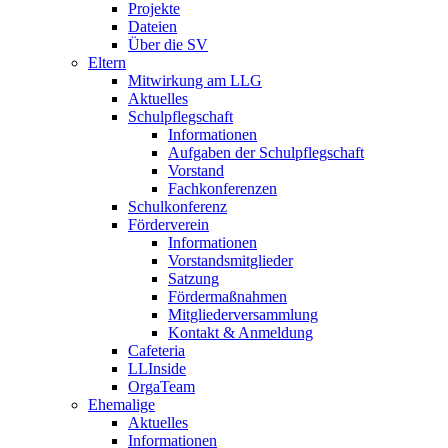
Projekte
Dateien
Über die SV
Eltern
Mitwirkung am LLG
Aktuelles
Schulpflegschaft
Informationen
Aufgaben der Schulpflegschaft
Vorstand
Fachkonferenzen
Schulkonferenz
Förderverein
Informationen
Vorstandsmitglieder
Satzung
Fördermaßnahmen
Mitgliederversammlung
Kontakt & Anmeldung
Cafeteria
LLInside
OrgaTeam
Ehemalige
Aktuelles
Informationen