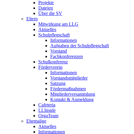
Projekte
Dateien
Über die SV
Eltern
Mitwirkung am LLG
Aktuelles
Schulpflegschaft
Informationen
Aufgaben der Schulpflegschaft
Vorstand
Fachkonferenzen
Schulkonferenz
Förderverein
Informationen
Vorstandsmitglieder
Satzung
Fördermaßnahmen
Mitgliederversammlung
Kontakt & Anmeldung
Cafeteria
LLInside
OrgaTeam
Ehemalige
Aktuelles
Informationen