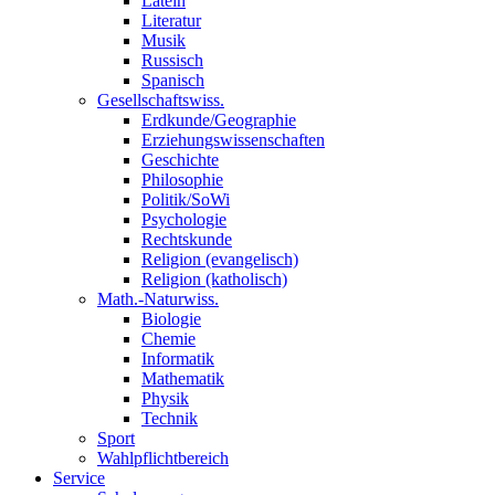
Latein
Literatur
Musik
Russisch
Spanisch
Gesellschaftswiss.
Erdkunde/Geographie
Erziehungswissenschaften
Geschichte
Philosophie
Politik/SoWi
Psychologie
Rechtskunde
Religion (evangelisch)
Religion (katholisch)
Math.-Naturwiss.
Biologie
Chemie
Informatik
Mathematik
Physik
Technik
Sport
Wahlpflichtbereich
Service