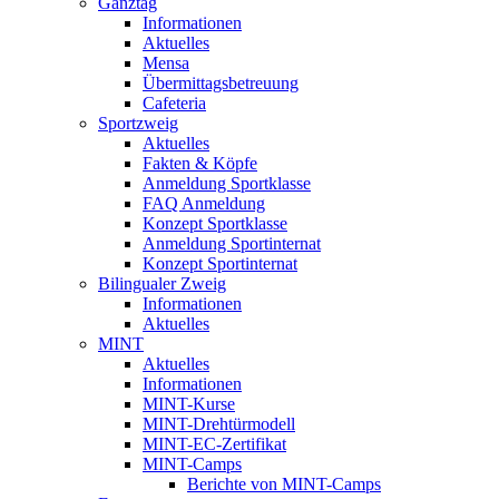
Ganztag
Informationen
Aktuelles
Mensa
Übermittagsbetreuung
Cafeteria
Sportzweig
Aktuelles
Fakten & Köpfe
Anmeldung Sportklasse
FAQ Anmeldung
Konzept Sportklasse
Anmeldung Sportinternat
Konzept Sportinternat
Bilingualer Zweig
Informationen
Aktuelles
MINT
Aktuelles
Informationen
MINT-Kurse
MINT-Drehtürmodell
MINT-EC-Zertifikat
MINT-Camps
Berichte von MINT-Camps