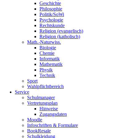
Geschichte
Philosophie
Politik/SoWi
Psychologie
Rechtskunde
Religion (evangelisch)
Religion (katholisch)
Math.-Naturwiss.
Biologie
Chemie
Informatik
Mathematik
Physik
Technik
Sport
Wahlpflichtbereich
Service
Schulmanager
Vertretungsplan
Hinweise
Zugangsdaten
Moodle
Infoschriften & Formulare
BookResale
Schulkleidung