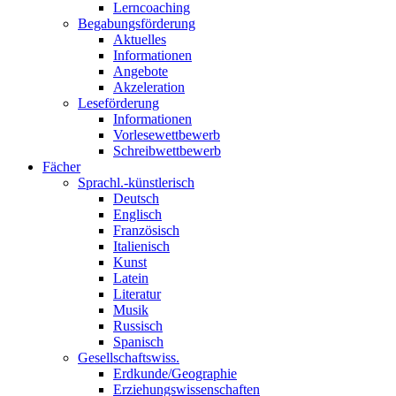
Lerncoaching
Begabungsförderung
Aktuelles
Informationen
Angebote
Akzeleration
Leseförderung
Informationen
Vorlesewettbewerb
Schreibwettbewerb
Fächer
Sprachl.-künstlerisch
Deutsch
Englisch
Französisch
Italienisch
Kunst
Latein
Literatur
Musik
Russisch
Spanisch
Gesellschaftswiss.
Erdkunde/Geographie
Erziehungswissenschaften