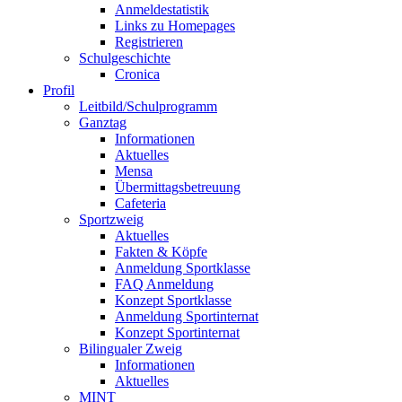
Anmeldestatistik
Links zu Homepages
Registrieren
Schulgeschichte
Cronica
Profil
Leitbild/Schulprogramm
Ganztag
Informationen
Aktuelles
Mensa
Übermittagsbetreuung
Cafeteria
Sportzweig
Aktuelles
Fakten & Köpfe
Anmeldung Sportklasse
FAQ Anmeldung
Konzept Sportklasse
Anmeldung Sportinternat
Konzept Sportinternat
Bilingualer Zweig
Informationen
Aktuelles
MINT