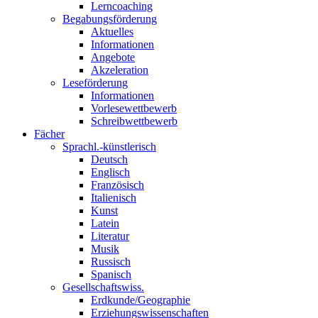
Lerncoaching
Begabungsförderung
Aktuelles
Informationen
Angebote
Akzeleration
Leseförderung
Informationen
Vorlesewettbewerb
Schreibwettbewerb
Fächer
Sprachl.-künstlerisch
Deutsch
Englisch
Französisch
Italienisch
Kunst
Latein
Literatur
Musik
Russisch
Spanisch
Gesellschaftswiss.
Erdkunde/Geographie
Erziehungswissenschaften