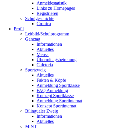
Anmeldestatistik
Links zu Homepages
Registrieren
Schulgeschichte
Cronica
Profil
Leitbild/Schulprogramm
Ganztag
Informationen
Aktuelles
Mensa
Übermittagsbetreuung
Cafeteria
Sportzweig
Aktuelles
Fakten & Köpfe
Anmeldung Sportklasse
FAQ Anmeldung
Konzept Sportklasse
Anmeldung Sportinternat
Konzept Sportinternat
Bilingualer Zweig
Informationen
Aktuelles
MINT