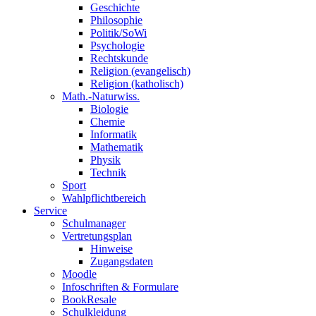
Geschichte
Philosophie
Politik/SoWi
Psychologie
Rechtskunde
Religion (evangelisch)
Religion (katholisch)
Math.-Naturwiss.
Biologie
Chemie
Informatik
Mathematik
Physik
Technik
Sport
Wahlpflichtbereich
Service
Schulmanager
Vertretungsplan
Hinweise
Zugangsdaten
Moodle
Infoschriften & Formulare
BookResale
Schulkleidung