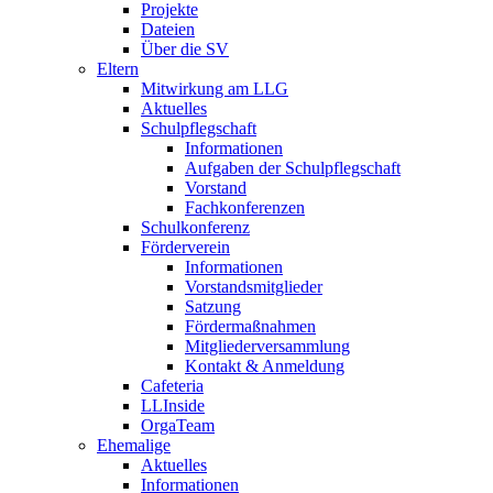
Projekte
Dateien
Über die SV
Eltern
Mitwirkung am LLG
Aktuelles
Schulpflegschaft
Informationen
Aufgaben der Schulpflegschaft
Vorstand
Fachkonferenzen
Schulkonferenz
Förderverein
Informationen
Vorstandsmitglieder
Satzung
Fördermaßnahmen
Mitgliederversammlung
Kontakt & Anmeldung
Cafeteria
LLInside
OrgaTeam
Ehemalige
Aktuelles
Informationen