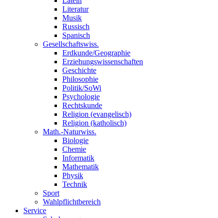
Latein
Literatur
Musik
Russisch
Spanisch
Gesellschaftswiss.
Erdkunde/Geographie
Erziehungswissenschaften
Geschichte
Philosophie
Politik/SoWi
Psychologie
Rechtskunde
Religion (evangelisch)
Religion (katholisch)
Math.-Naturwiss.
Biologie
Chemie
Informatik
Mathematik
Physik
Technik
Sport
Wahlpflichtbereich
Service