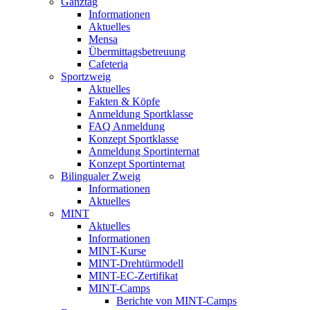
Ganztag
Informationen
Aktuelles
Mensa
Übermittagsbetreuung
Cafeteria
Sportzweig
Aktuelles
Fakten & Köpfe
Anmeldung Sportklasse
FAQ Anmeldung
Konzept Sportklasse
Anmeldung Sportinternat
Konzept Sportinternat
Bilingualer Zweig
Informationen
Aktuelles
MINT
Aktuelles
Informationen
MINT-Kurse
MINT-Drehtürmodell
MINT-EC-Zertifikat
MINT-Camps
Berichte von MINT-Camps