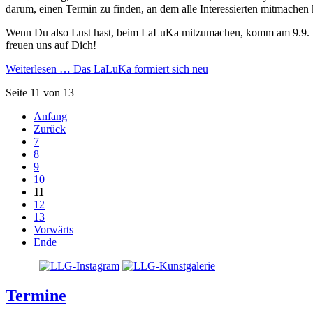
darum, einen Termin zu finden, an dem alle Interessierten mitmachen
Wenn Du also Lust hast, beim LaLuKa mitzumachen, komm am 9.9.
freuen uns auf Dich!
Weiterlesen …
Das LaLuKa formiert sich neu
Seite 11 von 13
Anfang
Zurück
7
8
9
10
11
12
13
Vorwärts
Ende
Termine