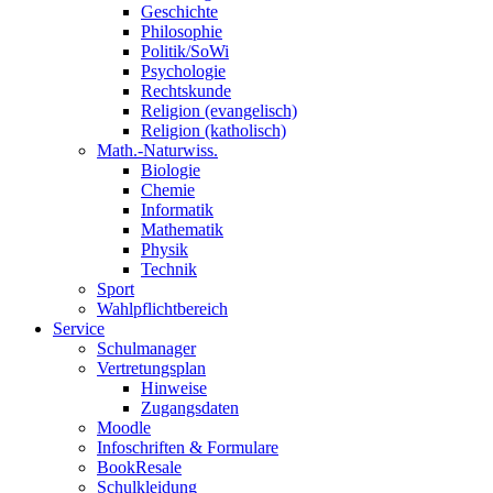
Geschichte
Philosophie
Politik/SoWi
Psychologie
Rechtskunde
Religion (evangelisch)
Religion (katholisch)
Math.-Naturwiss.
Biologie
Chemie
Informatik
Mathematik
Physik
Technik
Sport
Wahlpflichtbereich
Service
Schulmanager
Vertretungsplan
Hinweise
Zugangsdaten
Moodle
Infoschriften & Formulare
BookResale
Schulkleidung