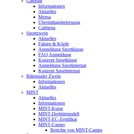
Ganztag
Informationen
Aktuelles
Mensa
Übermittagsbetreuung
Cafeteria
Sportzweig
Aktuelles
Fakten & Köpfe
Anmeldung Sportklasse
FAQ Anmeldung
Konzept Sportklasse
Anmeldung Sportinternat
Konzept Sportinternat
Bilingualer Zweig
Informationen
Aktuelles
MINT
Aktuelles
Informationen
MINT-Kurse
MINT-Drehtürmodell
MINT-EC-Zertifikat
MINT-Camps
Berichte von MINT-Camps