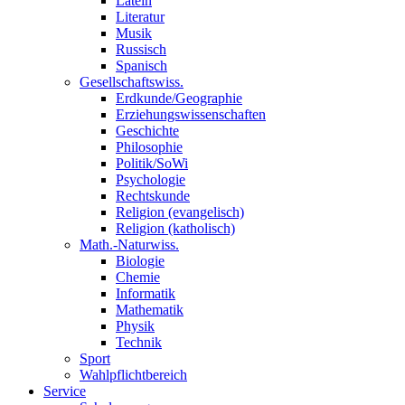
Latein
Literatur
Musik
Russisch
Spanisch
Gesellschaftswiss.
Erdkunde/Geographie
Erziehungswissenschaften
Geschichte
Philosophie
Politik/SoWi
Psychologie
Rechtskunde
Religion (evangelisch)
Religion (katholisch)
Math.-Naturwiss.
Biologie
Chemie
Informatik
Mathematik
Physik
Technik
Sport
Wahlpflichtbereich
Service