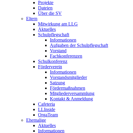
Projekte
Dateien
Über die SV
Eltern
Mitwirkung am LLG
Aktuelles
Schulpflegschaft
Informationen
Aufgaben der Schulpflegschaft
Vorstand
Fachkonferenzen
Schulkonferenz
Förderverein
Informationen
Vorstandsmitglieder
Satzung
Fördermaßnahmen
Mitgliederversammlung
Kontakt & Anmeldung
Cafeteria
LLInside
OrgaTeam
Ehemalige
Aktuelles
Informationen