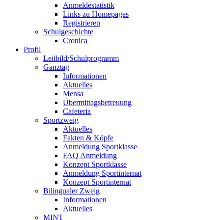
Anmeldestatistik
Links zu Homepages
Registrieren
Schulgeschichte
Cronica
Profil
Leitbild/Schulprogramm
Ganztag
Informationen
Aktuelles
Mensa
Übermittagsbetreuung
Cafeteria
Sportzweig
Aktuelles
Fakten & Köpfe
Anmeldung Sportklasse
FAQ Anmeldung
Konzept Sportklasse
Anmeldung Sportinternat
Konzept Sportinternat
Bilingualer Zweig
Informationen
Aktuelles
MINT