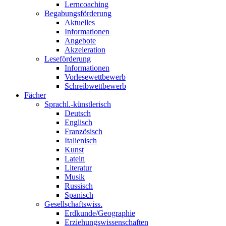
Lerncoaching
Begabungsförderung
Aktuelles
Informationen
Angebote
Akzeleration
Leseförderung
Informationen
Vorlesewettbewerb
Schreibwettbewerb
Fächer
Sprachl.-künstlerisch
Deutsch
Englisch
Französisch
Italienisch
Kunst
Latein
Literatur
Musik
Russisch
Spanisch
Gesellschaftswiss.
Erdkunde/Geographie
Erziehungswissenschaften