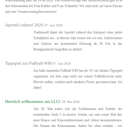
Klassenleitung läuft bis 19.06.2026. Die Arbeitsverträge und Infobroschüren gibt es in
den Sekretariaten bei Frau Kühler und Frau Schnitzler. Wir sind stolz auf euren Einsatz
und euer Verantwortungsbewusstsein!
Aperitif culturel 2026
07. Juni 2026
Traditionell läutet der Aperitif culturel den Endspurt eines jeden
Schuljahres ein - in diesem Jahr freuen uns wir uns, Zuhörerinnen
und Zuhörer am kommenden Dienstag ab 18 Uhr in der
Remigiuskirche begrüßen zu dürfen!
Tippspiel zur Fußball-WM
07. Juni 2026
Zur bald startenden Fußball-WM hat die SV ein kleines Tippspiel
organisiert, bei dem man nicht nur seinen Fußballwissen unter
Beweis stellen, sondern auch attraktive Preise gewinnen kann. Sei
dabei!
Herzlich willkommen am LLG!
28. Mai 2026
Am 20. Mai trafen sich die Schülerinnen und Schüler der
kommenden Stufe 5 in unserer Schule, um zum ersten Mal ihre
neue Klasse und Klassenlehrerinnen und -lehrer kennenzulernen.
Die Namen der Klassenteams finden Sie oben verlinkt - wir