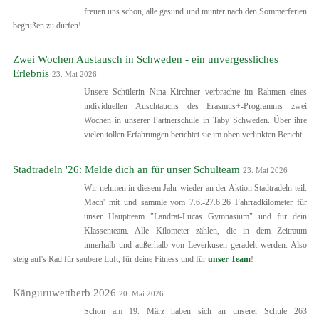
freuen uns schon, alle gesund und munter nach den Sommerferien
begrüßen zu dürfen!
Zwei Wochen Austausch in Schweden - ein unvergessliches
Erlebnis
23. Mai 2026
Unsere Schülerin Nina Kirchner verbrachte im Rahmen eines
individuellen Auschtauchs des Erasmus+-Programms zwei
Wochen in unserer Partnerschule in Taby Schweden. Über ihre
vielen tollen Erfahrungen berichtet sie im oben verlinkten Bericht.
Stadtradeln '26: Melde dich an für unser Schulteam
23. Mai 2026
Wir nehmen in diesem Jahr wieder an der Aktion Stadtradeln teil.
Mach' mit und sammle vom 7.6.-27.6.26 Fahrradkilometer für
unser Hauptteam "Landrat-Lucas Gymnasium" und für dein
Klassenteam. Alle Kilometer zählen, die in dem Zeitraum
innerhalb und außerhalb von Leverkusen geradelt werden. Also
steig auf's Rad für saubere Luft, für deine Fitness und für
unser Team
!
Känguruwettberb 2026
20. Mai 2026
Schon am 19. März haben sich an unserer Schule 263