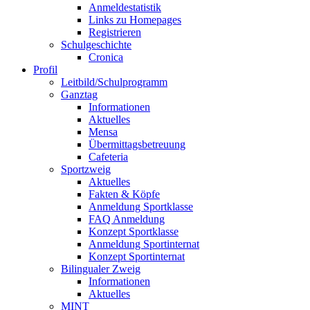
Anmeldestatistik
Links zu Homepages
Registrieren
Schulgeschichte
Cronica
Profil
Leitbild/Schulprogramm
Ganztag
Informationen
Aktuelles
Mensa
Übermittagsbetreuung
Cafeteria
Sportzweig
Aktuelles
Fakten & Köpfe
Anmeldung Sportklasse
FAQ Anmeldung
Konzept Sportklasse
Anmeldung Sportinternat
Konzept Sportinternat
Bilingualer Zweig
Informationen
Aktuelles
MINT