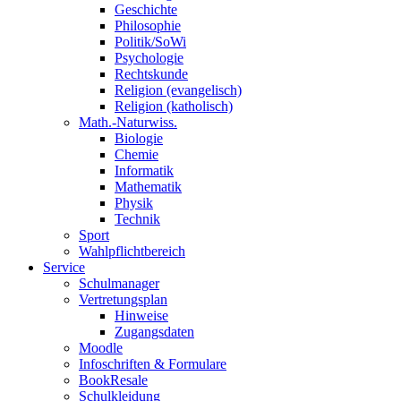
Geschichte
Philosophie
Politik/SoWi
Psychologie
Rechtskunde
Religion (evangelisch)
Religion (katholisch)
Math.-Naturwiss.
Biologie
Chemie
Informatik
Mathematik
Physik
Technik
Sport
Wahlpflichtbereich
Service
Schulmanager
Vertretungsplan
Hinweise
Zugangsdaten
Moodle
Infoschriften & Formulare
BookResale
Schulkleidung