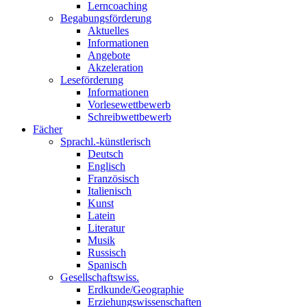
Lerncoaching
Begabungsförderung
Aktuelles
Informationen
Angebote
Akzeleration
Leseförderung
Informationen
Vorlesewettbewerb
Schreibwettbewerb
Fächer
Sprachl.-künstlerisch
Deutsch
Englisch
Französisch
Italienisch
Kunst
Latein
Literatur
Musik
Russisch
Spanisch
Gesellschaftswiss.
Erdkunde/Geographie
Erziehungswissenschaften