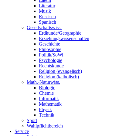
Latein
Literatur
Musik
Russisch
Spanisch
Gesellschaftswiss.
Erdkunde/Geographie
Erziehungswissenschaften
Geschichte
Philosophie
Politik/SoWi
Psychologie
Rechtskunde
Religion (evangelisch)
Religion (katholisch)
Math.-Naturwiss.
Biologie
Chemie
Informatik
Mathematik
Physik
Technik
Sport
Wahlpflichtbereich
Service