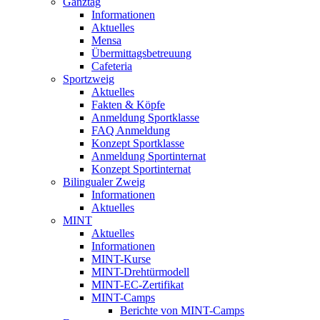
Ganztag
Informationen
Aktuelles
Mensa
Übermittagsbetreuung
Cafeteria
Sportzweig
Aktuelles
Fakten & Köpfe
Anmeldung Sportklasse
FAQ Anmeldung
Konzept Sportklasse
Anmeldung Sportinternat
Konzept Sportinternat
Bilingualer Zweig
Informationen
Aktuelles
MINT
Aktuelles
Informationen
MINT-Kurse
MINT-Drehtürmodell
MINT-EC-Zertifikat
MINT-Camps
Berichte von MINT-Camps