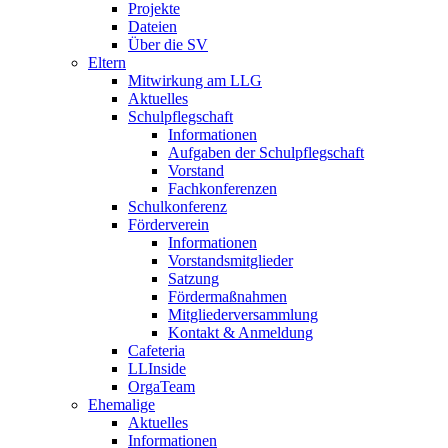
Projekte
Dateien
Über die SV
Eltern
Mitwirkung am LLG
Aktuelles
Schulpflegschaft
Informationen
Aufgaben der Schulpflegschaft
Vorstand
Fachkonferenzen
Schulkonferenz
Förderverein
Informationen
Vorstandsmitglieder
Satzung
Fördermaßnahmen
Mitgliederversammlung
Kontakt & Anmeldung
Cafeteria
LLInside
OrgaTeam
Ehemalige
Aktuelles
Informationen