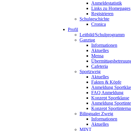
Anmeldestatistik
Links zu Homepages
Registrieren
Schulgeschichte
Cronica
Profil
Leitbild/Schulprogramm
Ganztag
Informationen
Aktuelles
Mensa
Übermittagsbetreuun
Cafeteria
Sportzweig
Aktuelles
Fakten & Köpfe
Anmeldung Sportkla
FAQ Anmeldung
Konzept Sportklasse
Anmeldung Sportinte
Konzept Sportinterna
Bilingualer Zweig
Informationen
Aktuelles
MINT