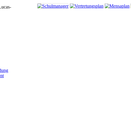
Lucas-
dung
nt