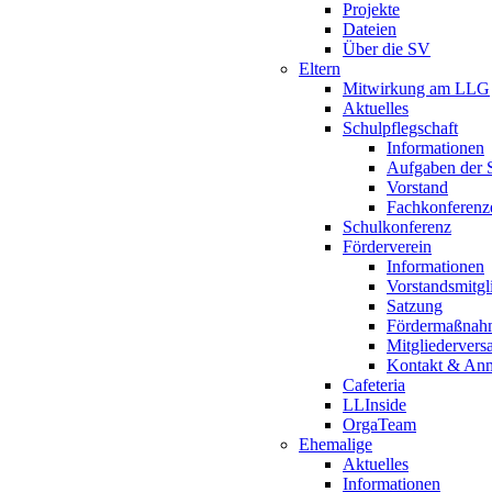
Projekte
Dateien
Über die SV
Eltern
Mitwirkung am LLG
Aktuelles
Schulpflegschaft
Informationen
Aufgaben der S
Vorstand
Fachkonferenz
Schulkonferenz
Förderverein
Informationen
Vorstandsmitgl
Satzung
Fördermaßnah
Mitgliederver
Kontakt & An
Cafeteria
LLInside
OrgaTeam
Ehemalige
Aktuelles
Informationen