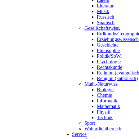
Latein
Literatur
Musik
Russisch
Spanisch
Gesellschaftswiss.
Erdkunde/Geographi
Erziehungswissensch
Geschichte
Philosophie
Politik/SoWi
Psychologie
Rechtskunde
Religion (evangelisch
Religion (katholisch)
Math.-Naturwiss.
Biologie
Chemie
Informatik
Mathematik
Physik
Technik
Sport
Wahlpflichtbereich
Service