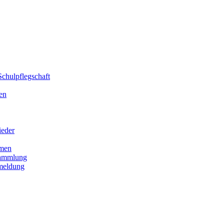
chulpflegschaft
en
ieder
men
sammlung
meldung