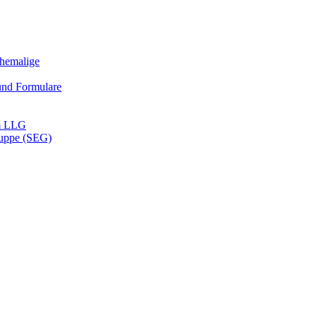
Ehemalige
und Formulare
m LLG
ruppe (SEG)