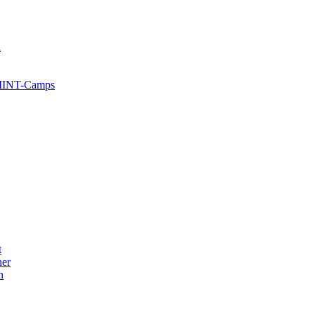
l
 MINT-Camps
t
her
n