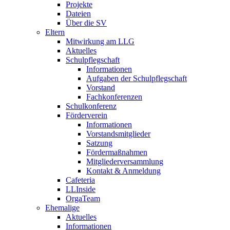
Projekte
Dateien
Über die SV
Eltern
Mitwirkung am LLG
Aktuelles
Schulpflegschaft
Informationen
Aufgaben der Schulpflegschaft
Vorstand
Fachkonferenzen
Schulkonferenz
Förderverein
Informationen
Vorstandsmitglieder
Satzung
Fördermaßnahmen
Mitgliederversammlung
Kontakt & Anmeldung
Cafeteria
LLInside
OrgaTeam
Ehemalige
Aktuelles
Informationen