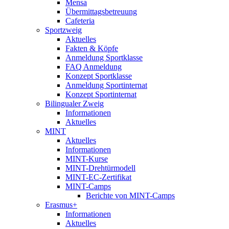
Mensa
Übermittagsbetreuung
Cafeteria
Sportzweig
Aktuelles
Fakten & Köpfe
Anmeldung Sportklasse
FAQ Anmeldung
Konzept Sportklasse
Anmeldung Sportinternat
Konzept Sportinternat
Bilingualer Zweig
Informationen
Aktuelles
MINT
Aktuelles
Informationen
MINT-Kurse
MINT-Drehtürmodell
MINT-EC-Zertifikat
MINT-Camps
Berichte von MINT-Camps
Erasmus+
Informationen
Aktuelles