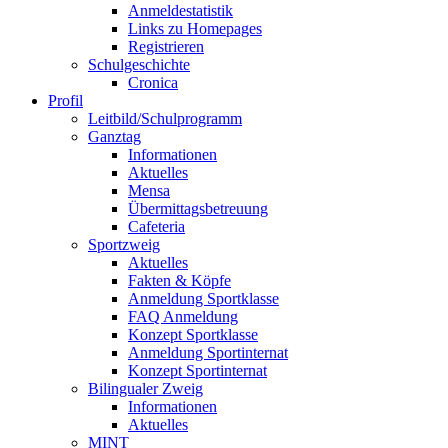
Anmeldestatistik
Links zu Homepages
Registrieren
Schulgeschichte
Cronica
Profil
Leitbild/Schulprogramm
Ganztag
Informationen
Aktuelles
Mensa
Übermittagsbetreuung
Cafeteria
Sportzweig
Aktuelles
Fakten & Köpfe
Anmeldung Sportklasse
FAQ Anmeldung
Konzept Sportklasse
Anmeldung Sportinternat
Konzept Sportinternat
Bilingualer Zweig
Informationen
Aktuelles
MINT