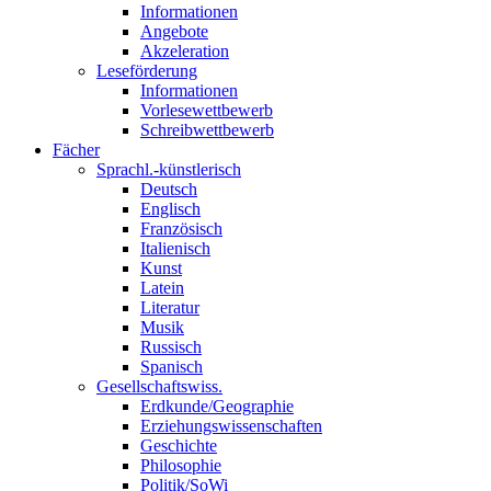
Informationen
Angebote
Akzeleration
Leseförderung
Informationen
Vorlesewettbewerb
Schreibwettbewerb
Fächer
Sprachl.-künstlerisch
Deutsch
Englisch
Französisch
Italienisch
Kunst
Latein
Literatur
Musik
Russisch
Spanisch
Gesellschaftswiss.
Erdkunde/Geographie
Erziehungswissenschaften
Geschichte
Philosophie
Politik/SoWi