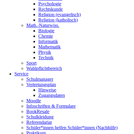
Psychologie
Rechtskunde
Religion (evangelisch)
Religion (katholisch)
Math.-Naturwiss.
Biologie
Chemie
Informatik
Mathematik
Physik
Technik
Sport
Wahlpflichtbereich
Service
Schulmanager
Vertretungsplan
Hinweise
Zugangsdaten
Moodle
Infoschriften & Formulare
BookResale
Schulkleidung
Referendariat
Schüler*innen helfen Schüler*innen (Nachhilfe)
Praktikum