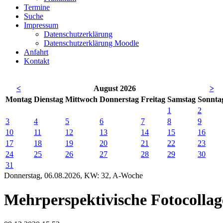
Termine
Suche
Impressum
Datenschutzerklärung
Datenschutzerklärung Moodle
Anfahrt
Kontakt
<
August 2026
>
Mo
ntag
Di
enstag
Mi
ttwoch
Do
nnerstag
Fr
eitag
Sa
mstag
So
nnta
1
2
3
4
5
6
7
8
9
10
11
12
13
14
15
16
17
18
19
20
21
22
23
24
25
26
27
28
29
30
31
Donnerstag, 06.08.2026, KW: 32, A-Woche
Mehrperspektivische Fotocolla