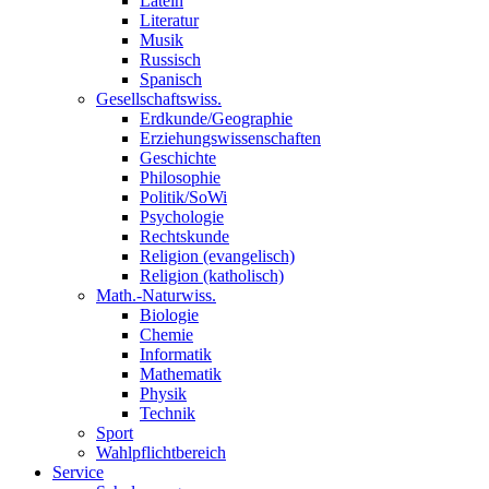
Latein
Literatur
Musik
Russisch
Spanisch
Gesellschaftswiss.
Erdkunde/Geographie
Erziehungswissenschaften
Geschichte
Philosophie
Politik/SoWi
Psychologie
Rechtskunde
Religion (evangelisch)
Religion (katholisch)
Math.-Naturwiss.
Biologie
Chemie
Informatik
Mathematik
Physik
Technik
Sport
Wahlpflichtbereich
Service