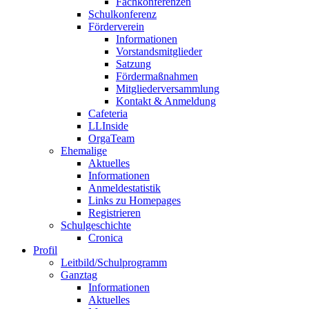
Fachkonferenzen
Schulkonferenz
Förderverein
Informationen
Vorstandsmitglieder
Satzung
Fördermaßnahmen
Mitgliederversammlung
Kontakt & Anmeldung
Cafeteria
LLInside
OrgaTeam
Ehemalige
Aktuelles
Informationen
Anmeldestatistik
Links zu Homepages
Registrieren
Schulgeschichte
Cronica
Profil
Leitbild/Schulprogramm
Ganztag
Informationen
Aktuelles