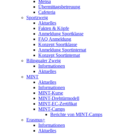
Mensa
Übermittagsbetreuung
Cafeteria
Sportzweig
Aktuelles
Fakten & Köpfe
Anmeldung Sportklasse
FAQ Anmeldung
Konzept Sportklasse
Anmeldung Sportinternat
Konzept Sportinternat
Bilingualer Zweig
Informationen
Aktuelles
MINT
Aktuelles
Informationen
MINT-Kurse
MINT-Drehtürmodell
MINT-EC-Zertifikat
MINT-Camps
Berichte von MINT-Camps
Erasmus+
Informationen
Aktuelles