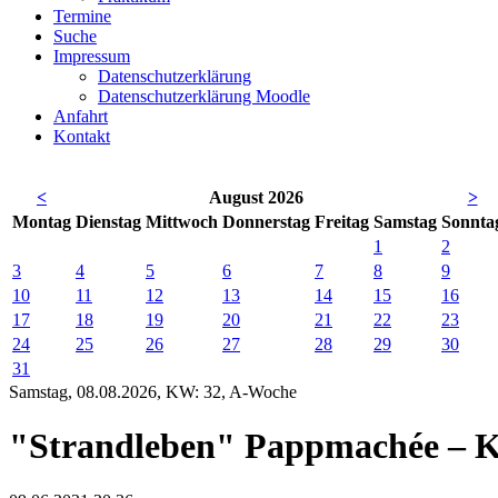
Termine
Suche
Impressum
Datenschutzerklärung
Datenschutzerklärung Moodle
Anfahrt
Kontakt
<
August 2026
>
Mo
ntag
Di
enstag
Mi
ttwoch
Do
nnerstag
Fr
eitag
Sa
mstag
So
nnta
1
2
3
4
5
6
7
8
9
10
11
12
13
14
15
16
17
18
19
20
21
22
23
24
25
26
27
28
29
30
31
Samstag, 08.08.2026, KW: 32, A-Woche
"Strandleben" Pappmachée – Kl