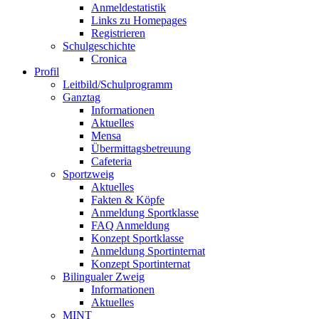
Anmeldestatistik
Links zu Homepages
Registrieren
Schulgeschichte
Cronica
Profil
Leitbild/Schulprogramm
Ganztag
Informationen
Aktuelles
Mensa
Übermittagsbetreuung
Cafeteria
Sportzweig
Aktuelles
Fakten & Köpfe
Anmeldung Sportklasse
FAQ Anmeldung
Konzept Sportklasse
Anmeldung Sportinternat
Konzept Sportinternat
Bilingualer Zweig
Informationen
Aktuelles
MINT