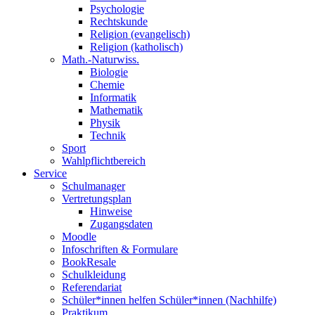
Psychologie
Rechtskunde
Religion (evangelisch)
Religion (katholisch)
Math.-Naturwiss.
Biologie
Chemie
Informatik
Mathematik
Physik
Technik
Sport
Wahlpflichtbereich
Service
Schulmanager
Vertretungsplan
Hinweise
Zugangsdaten
Moodle
Infoschriften & Formulare
BookResale
Schulkleidung
Referendariat
Schüler*innen helfen Schüler*innen (Nachhilfe)
Praktikum