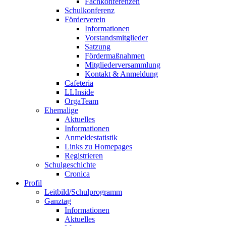
Fachkonferenzen
Schulkonferenz
Förderverein
Informationen
Vorstandsmitglieder
Satzung
Fördermaßnahmen
Mitgliederversammlung
Kontakt & Anmeldung
Cafeteria
LLInside
OrgaTeam
Ehemalige
Aktuelles
Informationen
Anmeldestatistik
Links zu Homepages
Registrieren
Schulgeschichte
Cronica
Profil
Leitbild/Schulprogramm
Ganztag
Informationen
Aktuelles