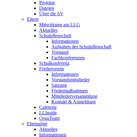
Projekte
Dateien
Über die SV
Eltern
Mitwirkung am LLG
Aktuelles
Schulpflegschaft
Informationen
Aufgaben der Schulpflegschaft
Vorstand
Fachkonferenzen
Schulkonferenz
Förderverein
Informationen
Vorstandsmitglieder
Satzung
Fördermaßnahmen
Mitgliederversammlung
Kontakt & Anmeldung
Cafeteria
LLInside
OrgaTeam
Ehemalige
Aktuelles
Informationen