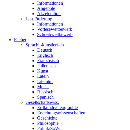
Informationen
Angebote
Akzeleration
Leseförderung
Informationen
Vorlesewettbewerb
Schreibwettbewerb
Fächer
Sprachl.-künstlerisch
Deutsch
Englisch
Französisch
Italienisch
Kunst
Latein
Literatur
Musik
Russisch
Spanisch
Gesellschaftswiss.
Erdkunde/Geographie
Erziehungswissenschaften
Geschichte
Philosophie
Politik/SoWi