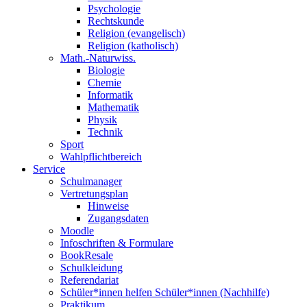
Psychologie
Rechtskunde
Religion (evangelisch)
Religion (katholisch)
Math.-Naturwiss.
Biologie
Chemie
Informatik
Mathematik
Physik
Technik
Sport
Wahlpflichtbereich
Service
Schulmanager
Vertretungsplan
Hinweise
Zugangsdaten
Moodle
Infoschriften & Formulare
BookResale
Schulkleidung
Referendariat
Schüler*innen helfen Schüler*innen (Nachhilfe)
Praktikum