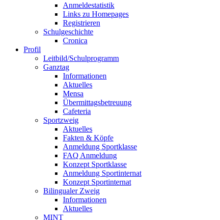
Anmeldestatistik
Links zu Homepages
Registrieren
Schulgeschichte
Cronica
Profil
Leitbild/Schulprogramm
Ganztag
Informationen
Aktuelles
Mensa
Übermittagsbetreuung
Cafeteria
Sportzweig
Aktuelles
Fakten & Köpfe
Anmeldung Sportklasse
FAQ Anmeldung
Konzept Sportklasse
Anmeldung Sportinternat
Konzept Sportinternat
Bilingualer Zweig
Informationen
Aktuelles
MINT