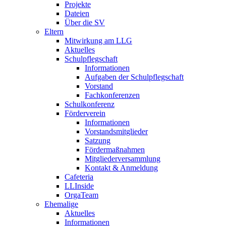
Projekte
Dateien
Über die SV
Eltern
Mitwirkung am LLG
Aktuelles
Schulpflegschaft
Informationen
Aufgaben der Schulpflegschaft
Vorstand
Fachkonferenzen
Schulkonferenz
Förderverein
Informationen
Vorstandsmitglieder
Satzung
Fördermaßnahmen
Mitgliederversammlung
Kontakt & Anmeldung
Cafeteria
LLInside
OrgaTeam
Ehemalige
Aktuelles
Informationen