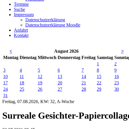
Termine
Suche
Impressum
Datenschutzerklärung
Datenschutzerklärung Moodle
Anfahrt
Kontakt
<
August 2026
>
Mo
ntag
Di
enstag
Mi
ttwoch
Do
nnerstag
Fr
eitag
Sa
mstag
So
nnta
1
2
3
4
5
6
7
8
9
10
11
12
13
14
15
16
17
18
19
20
21
22
23
24
25
26
27
28
29
30
31
Freitag, 07.08.2026, KW: 32, A-Woche
Surreale Gesichter-Papiercolla