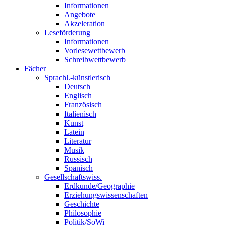
Informationen
Angebote
Akzeleration
Leseförderung
Informationen
Vorlesewettbewerb
Schreibwettbewerb
Fächer
Sprachl.-künstlerisch
Deutsch
Englisch
Französisch
Italienisch
Kunst
Latein
Literatur
Musik
Russisch
Spanisch
Gesellschaftswiss.
Erdkunde/Geographie
Erziehungswissenschaften
Geschichte
Philosophie
Politik/SoWi