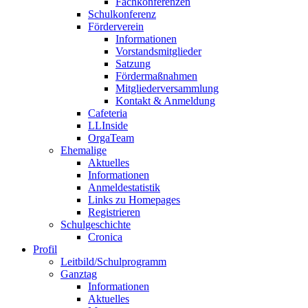
Fachkonferenzen
Schulkonferenz
Förderverein
Informationen
Vorstandsmitglieder
Satzung
Fördermaßnahmen
Mitgliederversammlung
Kontakt & Anmeldung
Cafeteria
LLInside
OrgaTeam
Ehemalige
Aktuelles
Informationen
Anmeldestatistik
Links zu Homepages
Registrieren
Schulgeschichte
Cronica
Profil
Leitbild/Schulprogramm
Ganztag
Informationen
Aktuelles