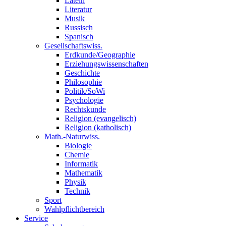
Latein
Literatur
Musik
Russisch
Spanisch
Gesellschaftswiss.
Erdkunde/Geographie
Erziehungswissenschaften
Geschichte
Philosophie
Politik/SoWi
Psychologie
Rechtskunde
Religion (evangelisch)
Religion (katholisch)
Math.-Naturwiss.
Biologie
Chemie
Informatik
Mathematik
Physik
Technik
Sport
Wahlpflichtbereich
Service