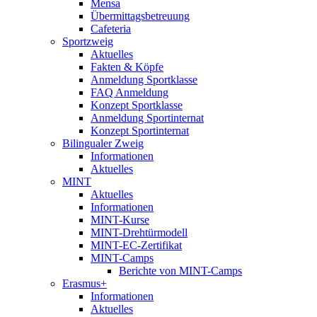
Mensa
Übermittagsbetreuung
Cafeteria
Sportzweig
Aktuelles
Fakten & Köpfe
Anmeldung Sportklasse
FAQ Anmeldung
Konzept Sportklasse
Anmeldung Sportinternat
Konzept Sportinternat
Bilingualer Zweig
Informationen
Aktuelles
MINT
Aktuelles
Informationen
MINT-Kurse
MINT-Drehtürmodell
MINT-EC-Zertifikat
MINT-Camps
Berichte von MINT-Camps
Erasmus+
Informationen
Aktuelles