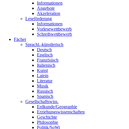
Informationen
Angebote
Akzeleration
Leseförderung
Informationen
Vorlesewettbewerb
Schreibwettbewerb
Fächer
Sprachl.-künstlerisch
Deutsch
Englisch
Französisch
Italienisch
Kunst
Latein
Literatur
Musik
Russisch
Spanisch
Gesellschaftswiss.
Erdkunde/Geographie
Erziehungswissenschaften
Geschichte
Philosophie
Politik/SoWi