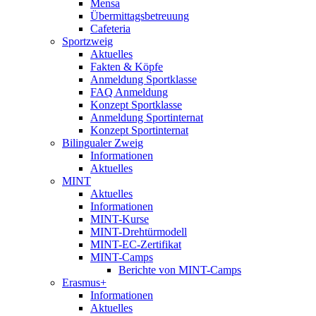
Mensa
Übermittagsbetreuung
Cafeteria
Sportzweig
Aktuelles
Fakten & Köpfe
Anmeldung Sportklasse
FAQ Anmeldung
Konzept Sportklasse
Anmeldung Sportinternat
Konzept Sportinternat
Bilingualer Zweig
Informationen
Aktuelles
MINT
Aktuelles
Informationen
MINT-Kurse
MINT-Drehtürmodell
MINT-EC-Zertifikat
MINT-Camps
Berichte von MINT-Camps
Erasmus+
Informationen
Aktuelles