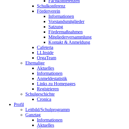
Fachkonferenzen
Schulkonferenz
Förderverein
Informationen
Vorstandsmitglieder
Satzung
Fördermaßnahmen
Mitgliederversammlung
Kontakt & Anmeldung
Cafeteria
LLInside
OrgaTeam
Ehemalige
Aktuelles
Informationen
Anmeldestatistik
Links zu Homepages
Registrieren
Schulgeschichte
Cronica
Profil
Leitbild/Schulprogramm
Ganztag
Informationen
Aktuelles