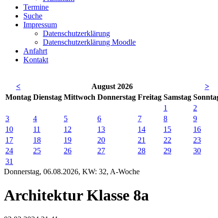
Termine
Suche
Impressum
Datenschutzerklärung
Datenschutzerklärung Moodle
Anfahrt
Kontakt
<
August 2026
>
Mo
ntag
Di
enstag
Mi
ttwoch
Do
nnerstag
Fr
eitag
Sa
mstag
So
nnta
1
2
3
4
5
6
7
8
9
10
11
12
13
14
15
16
17
18
19
20
21
22
23
24
25
26
27
28
29
30
31
Donnerstag, 06.08.2026, KW: 32, A-Woche
Architektur Klasse 8a