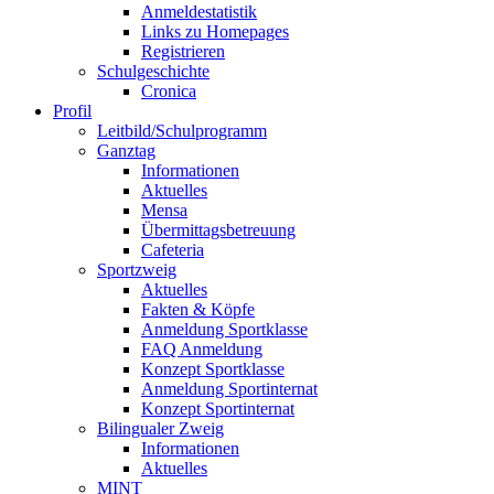
Anmeldestatistik
Links zu Homepages
Registrieren
Schulgeschichte
Cronica
Profil
Leitbild/Schulprogramm
Ganztag
Informationen
Aktuelles
Mensa
Übermittagsbetreuung
Cafeteria
Sportzweig
Aktuelles
Fakten & Köpfe
Anmeldung Sportklasse
FAQ Anmeldung
Konzept Sportklasse
Anmeldung Sportinternat
Konzept Sportinternat
Bilingualer Zweig
Informationen
Aktuelles
MINT