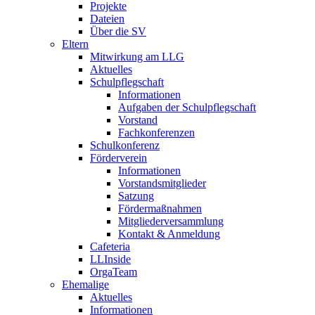
Projekte
Dateien
Über die SV
Eltern
Mitwirkung am LLG
Aktuelles
Schulpflegschaft
Informationen
Aufgaben der Schulpflegschaft
Vorstand
Fachkonferenzen
Schulkonferenz
Förderverein
Informationen
Vorstandsmitglieder
Satzung
Fördermaßnahmen
Mitgliederversammlung
Kontakt & Anmeldung
Cafeteria
LLInside
OrgaTeam
Ehemalige
Aktuelles
Informationen