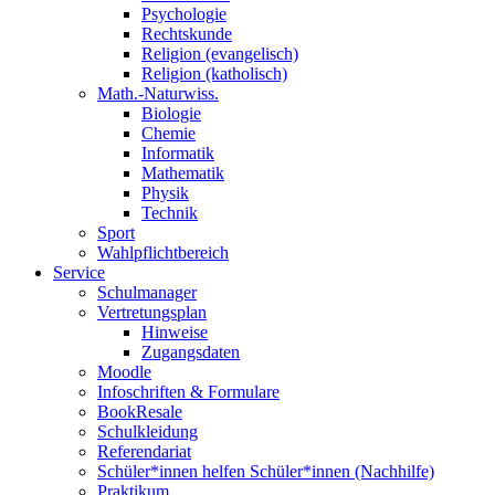
Psychologie
Rechtskunde
Religion (evangelisch)
Religion (katholisch)
Math.-Naturwiss.
Biologie
Chemie
Informatik
Mathematik
Physik
Technik
Sport
Wahlpflichtbereich
Service
Schulmanager
Vertretungsplan
Hinweise
Zugangsdaten
Moodle
Infoschriften & Formulare
BookResale
Schulkleidung
Referendariat
Schüler*innen helfen Schüler*innen (Nachhilfe)
Praktikum