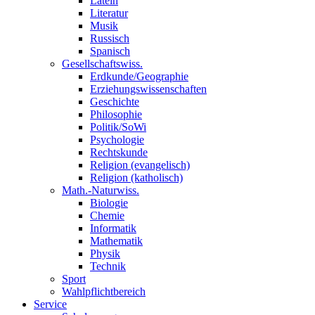
Latein
Literatur
Musik
Russisch
Spanisch
Gesellschaftswiss.
Erdkunde/Geographie
Erziehungswissenschaften
Geschichte
Philosophie
Politik/SoWi
Psychologie
Rechtskunde
Religion (evangelisch)
Religion (katholisch)
Math.-Naturwiss.
Biologie
Chemie
Informatik
Mathematik
Physik
Technik
Sport
Wahlpflichtbereich
Service