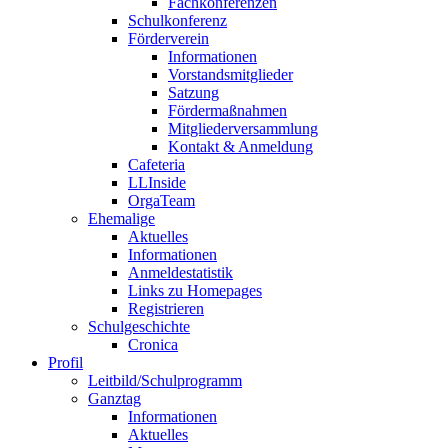
Fachkonferenzen
Schulkonferenz
Förderverein
Informationen
Vorstandsmitglieder
Satzung
Fördermaßnahmen
Mitgliederversammlung
Kontakt & Anmeldung
Cafeteria
LLInside
OrgaTeam
Ehemalige
Aktuelles
Informationen
Anmeldestatistik
Links zu Homepages
Registrieren
Schulgeschichte
Cronica
Profil
Leitbild/Schulprogramm
Ganztag
Informationen
Aktuelles