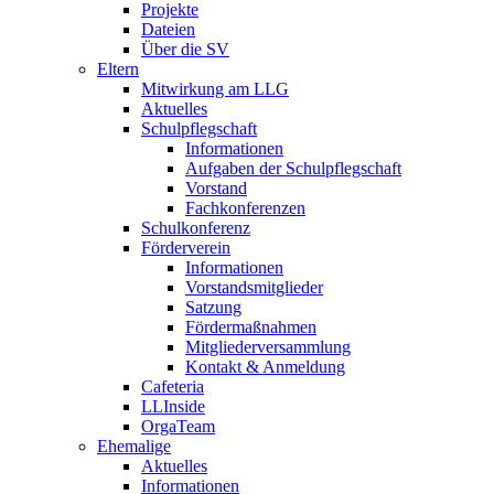
Projekte
Dateien
Über die SV
Eltern
Mitwirkung am LLG
Aktuelles
Schulpflegschaft
Informationen
Aufgaben der Schulpflegschaft
Vorstand
Fachkonferenzen
Schulkonferenz
Förderverein
Informationen
Vorstandsmitglieder
Satzung
Fördermaßnahmen
Mitgliederversammlung
Kontakt & Anmeldung
Cafeteria
LLInside
OrgaTeam
Ehemalige
Aktuelles
Informationen