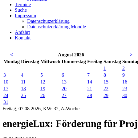
Termine
Suche
Impressum
Datenschutzerklärung
Datenschutzerklärung Moodle
Anfahrt
Kontakt
<
August 2026
>
Mo
ntag
Di
enstag
Mi
ttwoch
Do
nnerstag
Fr
eitag
Sa
mstag
So
nnta
1
2
3
4
5
6
7
8
9
10
11
12
13
14
15
16
17
18
19
20
21
22
23
24
25
26
27
28
29
30
31
Freitag, 07.08.2026, KW: 32, A-Woche
energieLux: Förderung für Proj