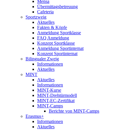
Mensa
Übermittagsbetreuung
Cafeteria
Sportzweig
Aktuelles
Fakten & Köpfe
Anmeldung Sportklasse
FAQ Anmeldung
Konzept Sportklasse
Anmeldung Sportinternat
Konzept Sportinternat
Bilingualer Zweig
Informationen
Aktuelles
MINT
Aktuelles
Informationen
MINT-Kurse
MINT-Drehtürmodell
MINT-EC-Zertifikat
MINT-Camps
Berichte von MINT-Camps
Erasmus+
Informationen
Aktuelles