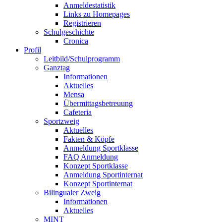
Anmeldestatistik
Links zu Homepages
Registrieren
Schulgeschichte
Cronica
Profil
Leitbild/Schulprogramm
Ganztag
Informationen
Aktuelles
Mensa
Übermittagsbetreuung
Cafeteria
Sportzweig
Aktuelles
Fakten & Köpfe
Anmeldung Sportklasse
FAQ Anmeldung
Konzept Sportklasse
Anmeldung Sportinternat
Konzept Sportinternat
Bilingualer Zweig
Informationen
Aktuelles
MINT