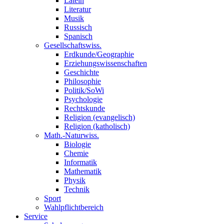
Latein
Literatur
Musik
Russisch
Spanisch
Gesellschaftswiss.
Erdkunde/Geographie
Erziehungswissenschaften
Geschichte
Philosophie
Politik/SoWi
Psychologie
Rechtskunde
Religion (evangelisch)
Religion (katholisch)
Math.-Naturwiss.
Biologie
Chemie
Informatik
Mathematik
Physik
Technik
Sport
Wahlpflichtbereich
Service