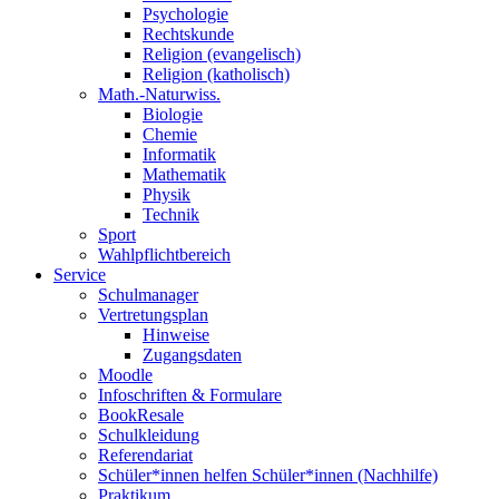
Psychologie
Rechtskunde
Religion (evangelisch)
Religion (katholisch)
Math.-Naturwiss.
Biologie
Chemie
Informatik
Mathematik
Physik
Technik
Sport
Wahlpflichtbereich
Service
Schulmanager
Vertretungsplan
Hinweise
Zugangsdaten
Moodle
Infoschriften & Formulare
BookResale
Schulkleidung
Referendariat
Schüler*innen helfen Schüler*innen (Nachhilfe)
Praktikum