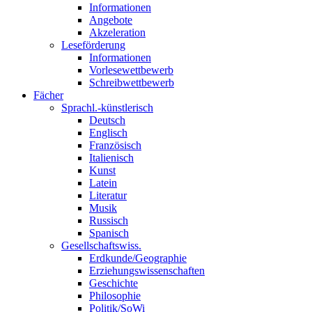
Informationen
Angebote
Akzeleration
Leseförderung
Informationen
Vorlesewettbewerb
Schreibwettbewerb
Fächer
Sprachl.-künstlerisch
Deutsch
Englisch
Französisch
Italienisch
Kunst
Latein
Literatur
Musik
Russisch
Spanisch
Gesellschaftswiss.
Erdkunde/Geographie
Erziehungswissenschaften
Geschichte
Philosophie
Politik/SoWi