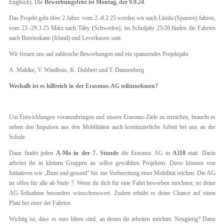
Englisch). Die
Bewerbungsfrist ist Montag, der 9.9.24
.
Das Projekt geht über 2 Jahre: vom 2.-8.2.25 werden wir nach Lleida (Spanien) fahren,
vom 23.-29.3.25 März nach Täby (Schweden); im Schuljahr 25/26 finden die Fahrten
nach Borrisokane (Irland) und Leverkusen statt.
Wir freuen uns auf zahlreiche Bewerbungen und ein spannendes Projektjahr.
A. Mahlke, V. Windhuis, K. Dubbert und T. Dannenberg
Weshalb ist es hilfreich in der Erasmus-AG teilzunehmen?
Um Entwicklungen voranzubringen und unsere Erasmus-Ziele zu erreichen, braucht es
neben den Impulsen aus den Mobilitäten auch kontinuierliche Arbeit bei uns an der
Schule.
Dazu findet jeden
A-Mo in der 7. Stunde
die Erasmus AG in
A118
statt. Darin
arbeitet ihr in kleinen Gruppen an selbst gewählten Projekten. Diese können von
Initiativen wie „Bunt und gesund“ bis zur Vorbereitung einer Mobilität reichen. Die AG
ist offen für alle ab Stufe 7. Wenn du dich für eine Fahrt bewerben möchtest, ist deine
AG-Teilnahme besonders wünschenswert. Zudem erhöht es deine Chance auf einen
Platz bei einer der Fahrten.
Wichtig ist, dass es eure Ideen sind, an denen ihr arbeiten möchtet. Neugierig? Dann