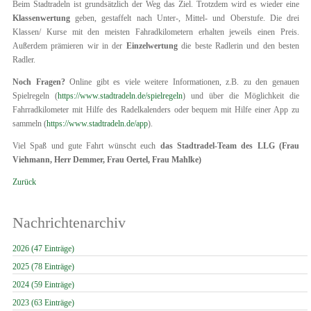
Beim Stadtradeln ist grundsätzlich der Weg das Ziel. Trotzdem wird es wieder eine
Klassenwertung
geben, gestaffelt nach Unter-, Mittel- und Oberstufe. Die drei
Klassen/ Kurse mit den meisten Fahradkilometern erhalten jeweils einen Preis.
Außerdem prämieren wir in der
Einzelwertung
die beste Radlerin und den besten
Radler.
Noch Fragen?
Online gibt es viele weitere Informationen, z.B. zu den genauen
Spielregeln (
https://www.stadtradeln.de/spielregeln
) und über die Möglichkeit die
Fahrradkilometer mit Hilfe des Radelkalenders oder bequem mit Hilfe einer App zu
sammeln (
https://www.stadtradeln.de/app
).
Viel Spaß und gute Fahrt wünscht euch
das Stadtradel-Team des LLG (Frau
Viehmann, Herr Demmer, Frau Oertel, Frau Mahlke)
Zurück
Nachrichtenarchiv
2026 (47 Einträge)
2025 (78 Einträge)
2024 (59 Einträge)
2023 (63 Einträge)