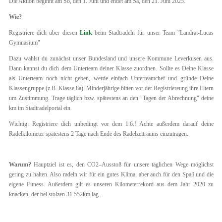
Die Aktion beginnt am So, den 1. Juni und endet am Sa, den 21. Juni 2025.
Wie?
Registriere dich über diesen
Link
beim Stadtradeln für unser Team "Landrat-Lucas
Gymnasium"
Dazu wählst du zunächst unser Bundesland und unsere Kommune Leverkusen aus.
Dann kannst du dich dem Unterteam deiner Klasse zuordnen. Sollte es Deine Klasse
als Unterteam noch nicht geben, werde einfach Unterteamchef und gründe Deine
Klassengruppe (z.B. Klasse 8a). Minderjährige bitten vor der Registriereung ihre Eltern
um Zustimmung. Trage täglich bzw. spätestens an den "Tagen der Abrechnung" deine
km im Stadtradelportal ein.
Wichtig: Registriere dich unbedingt vor dem 1.6.! Achte außerdem darauf deine
Radelkilometer spätestens 2 Tage nach Ende des Radelzeitraums einzutragen.
Warum?
Hauptziel ist es, den CO2–Ausstoß für unsere täglichen Wege möglichst
gering zu halten. Also radeln wir für ein gutes Klima, aber auch für den Spaß und die
eigene Fitness. Außerdem gilt es unseren Kilometerrekord aus dem Jahr 2020 zu
knacken, der bei stolzen 31.552km lag.