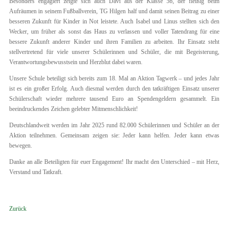
Besonders engagiert zeigte sich auch Davi aus der Klasse 5b, der fleißig beim
Aufräumen in seinem Fußballverein, TG Hilgen half und damit seinen Beitrag zu einer
besseren Zukunft für Kinder in Not leistete. Auch Isabel und Linus stellten sich den
Wecker, um früher als sonst das Haus zu verlassen und voller Tatendrang für eine
bessere Zukunft anderer Kinder und ihren Familien zu arbeiten. Ihr Einsatz steht
stellvertretend für viele unserer Schülerinnen und Schüler, die mit Begeisterung,
Verantwortungsbewusstsein und Herzblut dabei waren.
Unsere Schule beteiligt sich bereits zum 18. Mal an Aktion Tagwerk – und jedes Jahr
ist es ein großer Erfolg. Auch diesmal werden durch den tatkräftigen Einsatz unserer
Schülerschaft wieder mehrere tausend Euro an Spendengeldern gesammelt. Ein
beeindruckendes Zeichen gelebter Mitmenschlichkeit!
Deutschlandweit werden im Jahr 2025 rund 82.000 Schülerinnen und Schüler an der
Aktion teilnehmen. Gemeinsam zeigen sie: Jeder kann helfen. Jeder kann etwas
bewegen.
Danke an alle Beteiligten für euer Engagement! Ihr macht den Unterschied – mit Herz,
Verstand und Tatkraft.
Zurück