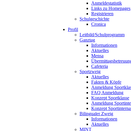
Anmeldestatistik
Links zu Homepages
Registrieren
Schulgeschichte
Cronica
Profil
Leitbild/Schulprogramm
Ganztag
Informationen
Aktuelles
Mensa
Übermittagsbetreuun
Cafeteria
Sportzweig
Aktuelles
Fakten & Köpfe
Anmeldung Sportkla
FAQ Anmeldung
Konzept Sportklasse
Anmeldung Sportinte
Konzept Sportinterna
Bilingualer Zweig
Informationen
Aktuelles
MINT