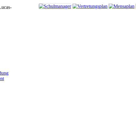
Lucas-
dung
nt