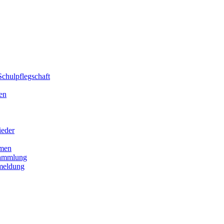
chulpflegschaft
en
ieder
men
sammlung
meldung