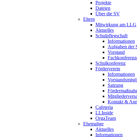
Projekte
Dateien
Über die SV
Eltern
Mitwirkung am LLG
Aktuelles
Schulpflegschaft
Informationen
Aufgaben der S
Vorstand
Fachkonferenz
Schulkonferenz
Förderverein
Informationen
Vorstandsmitgl
Satzung
Fördermaßnah
Mitgliederver
Kontakt & An
Cafeteria
LLInside
OrgaTeam
Ehemalige
Aktuelles
Informationen