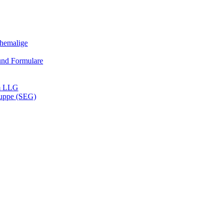
Ehemalige
und Formulare
m LLG
ruppe (SEG)