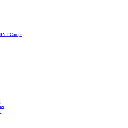
l
 MINT-Camps
t
her
n