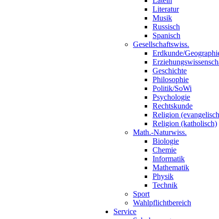
Latein
Literatur
Musik
Russisch
Spanisch
Gesellschaftswiss.
Erdkunde/Geographi
Erziehungswissensch
Geschichte
Philosophie
Politik/SoWi
Psychologie
Rechtskunde
Religion (evangelisch
Religion (katholisch)
Math.-Naturwiss.
Biologie
Chemie
Informatik
Mathematik
Physik
Technik
Sport
Wahlpflichtbereich
Service