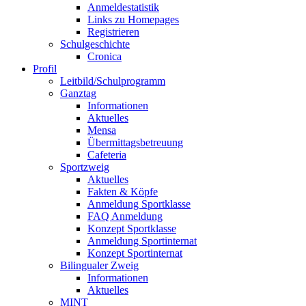
Anmeldestatistik
Links zu Homepages
Registrieren
Schulgeschichte
Cronica
Profil
Leitbild/Schulprogramm
Ganztag
Informationen
Aktuelles
Mensa
Übermittagsbetreuung
Cafeteria
Sportzweig
Aktuelles
Fakten & Köpfe
Anmeldung Sportklasse
FAQ Anmeldung
Konzept Sportklasse
Anmeldung Sportinternat
Konzept Sportinternat
Bilingualer Zweig
Informationen
Aktuelles
MINT