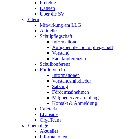
Projekte
Dateien
Über die SV
Eltern
Mitwirkung am LLG
Aktuelles
Schulpflegschaft
Informationen
Aufgaben der Schulpflegschaft
Vorstand
Fachkonferenzen
Schulkonferenz
Förderverein
Informationen
Vorstandsmitglieder
Satzung
Fördermaßnahmen
Mitgliederversammlung
Kontakt & Anmeldung
Cafeteria
LLInside
OrgaTeam
Ehemalige
Aktuelles
Informationen