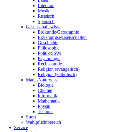
Latein
Literatur
Musik
Russisch
Spanisch
Gesellschaftswiss.
Erdkunde/Geographie
Erziehungswissenschaften
Geschichte
Philosophie
Politik/SoWi
Psychologie
Rechtskunde
Religion (evangelisch)
Religion (katholisch)
Math.-Naturwiss.
Biologie
Chemie
Informatik
Mathematik
Physik
Technik
Sport
Wahlpflichtbereich
Service