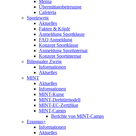
Mensa
Übermittagsbetreuung
Cafeteria
Sportzweig
Aktuelles
Fakten & Köpfe
Anmeldung Sportklasse
FAQ Anmeldung
Konzept Sportklasse
Anmeldung Sportinternat
Konzept Sportinternat
Bilingualer Zweig
Informationen
Aktuelles
MINT
Aktuelles
Informationen
MINT-Kurse
MINT-Drehtürmodell
MINT-EC-Zertifikat
MINT-Camps
Berichte von MINT-Camps
Erasmus+
Informationen
Aktuelles