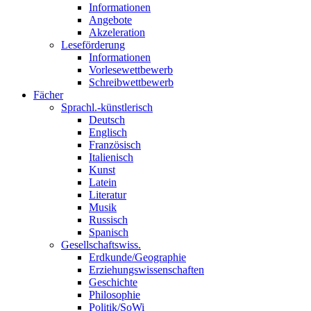
Informationen
Angebote
Akzeleration
Leseförderung
Informationen
Vorlesewettbewerb
Schreibwettbewerb
Fächer
Sprachl.-künstlerisch
Deutsch
Englisch
Französisch
Italienisch
Kunst
Latein
Literatur
Musik
Russisch
Spanisch
Gesellschaftswiss.
Erdkunde/Geographie
Erziehungswissenschaften
Geschichte
Philosophie
Politik/SoWi