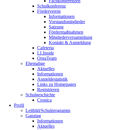
Fachkonferenzen
Schulkonferenz
Förderverein
Informationen
Vorstandsmitglieder
Satzung
Fördermaßnahmen
Mitgliederversammlung
Kontakt & Anmeldung
Cafeteria
LLInside
OrgaTeam
Ehemalige
Aktuelles
Informationen
Anmeldestatistik
Links zu Homepages
Registrieren
Schulgeschichte
Cronica
Profil
Leitbild/Schulprogramm
Ganztag
Informationen
Aktuelles