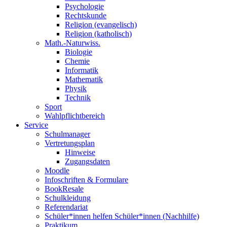
Psychologie
Rechtskunde
Religion (evangelisch)
Religion (katholisch)
Math.-Naturwiss.
Biologie
Chemie
Informatik
Mathematik
Physik
Technik
Sport
Wahlpflichtbereich
Service
Schulmanager
Vertretungsplan
Hinweise
Zugangsdaten
Moodle
Infoschriften & Formulare
BookResale
Schulkleidung
Referendariat
Schüler*innen helfen Schüler*innen (Nachhilfe)
Praktikum