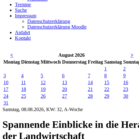
Termine
Suche
Impressum
Datenschutzerklärung
Datenschutzerklärung Moodle
Anfahrt
Kontakt
<
August 2026
>
Mo
ntag
Di
enstag
Mi
ttwoch
Do
nnerstag
Fr
eitag
Sa
mstag
So
nnta
1
2
3
4
5
6
7
8
9
10
11
12
13
14
15
16
17
18
19
20
21
22
23
24
25
26
27
28
29
30
31
Samstag, 08.08.2026, KW: 32, A-Woche
Spannende Einblicke in die He
der Landwirtschaft