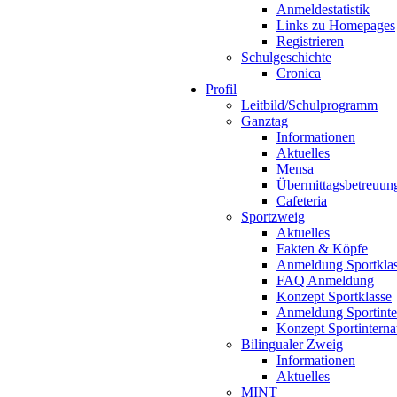
Anmeldestatistik
Links zu Homepages
Registrieren
Schulgeschichte
Cronica
Profil
Leitbild/Schulprogramm
Ganztag
Informationen
Aktuelles
Mensa
Übermittagsbetreuun
Cafeteria
Sportzweig
Aktuelles
Fakten & Köpfe
Anmeldung Sportkla
FAQ Anmeldung
Konzept Sportklasse
Anmeldung Sportinte
Konzept Sportinterna
Bilingualer Zweig
Informationen
Aktuelles
MINT