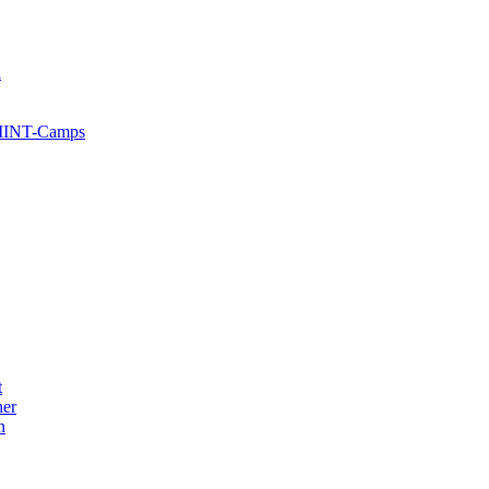
l
 MINT-Camps
t
her
n