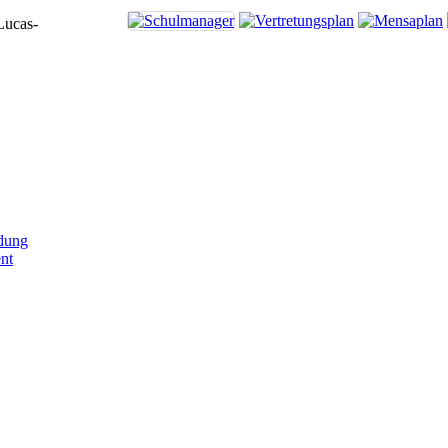
Lucas-
dung
nt