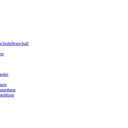
chulpflegschaft
en
ieder
men
sammlung
meldung