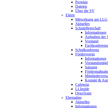
Projekte
Dateien
Über die SV
Eltern
Mitwirkung am LLG
Aktuelles
Schulpflegschaft
Informationen
Aufgaben der S
Vorstand
Fachkonferenz
Schulkonferenz
Förderverein
Informationen
Vorstandsmitgl
Satzung
Fördermaßnah
Mitgliederver
Kontakt & An
Cafeteria
LLInside
OrgaTeam
Ehemalige
Aktuelles
Informationen