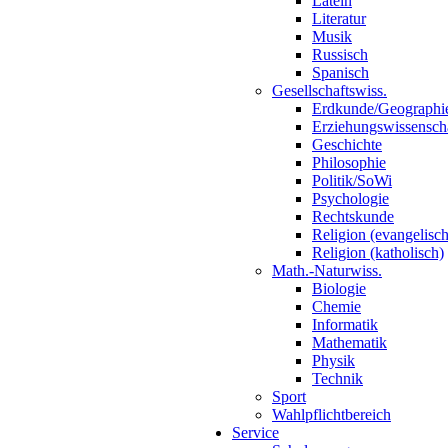
Latein
Literatur
Musik
Russisch
Spanisch
Gesellschaftswiss.
Erdkunde/Geographi
Erziehungswissensch
Geschichte
Philosophie
Politik/SoWi
Psychologie
Rechtskunde
Religion (evangelisch
Religion (katholisch)
Math.-Naturwiss.
Biologie
Chemie
Informatik
Mathematik
Physik
Technik
Sport
Wahlpflichtbereich
Service