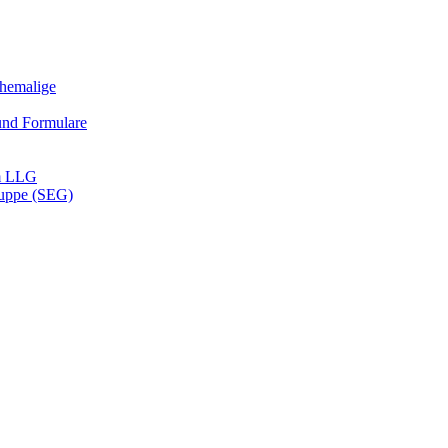
Ehemalige
und Formulare
m LLG
ruppe (SEG)