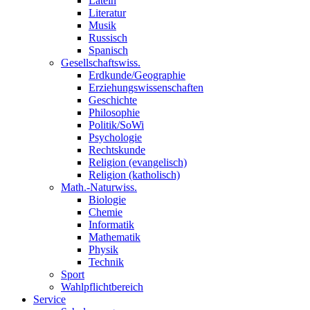
Latein
Literatur
Musik
Russisch
Spanisch
Gesellschaftswiss.
Erdkunde/Geographie
Erziehungswissenschaften
Geschichte
Philosophie
Politik/SoWi
Psychologie
Rechtskunde
Religion (evangelisch)
Religion (katholisch)
Math.-Naturwiss.
Biologie
Chemie
Informatik
Mathematik
Physik
Technik
Sport
Wahlpflichtbereich
Service