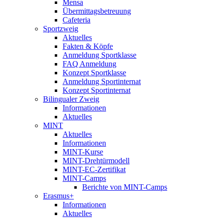
Mensa
Übermittagsbetreuung
Cafeteria
Sportzweig
Aktuelles
Fakten & Köpfe
Anmeldung Sportklasse
FAQ Anmeldung
Konzept Sportklasse
Anmeldung Sportinternat
Konzept Sportinternat
Bilingualer Zweig
Informationen
Aktuelles
MINT
Aktuelles
Informationen
MINT-Kurse
MINT-Drehtürmodell
MINT-EC-Zertifikat
MINT-Camps
Berichte von MINT-Camps
Erasmus+
Informationen
Aktuelles