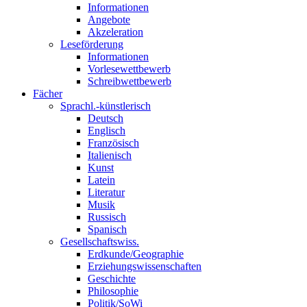
Informationen
Angebote
Akzeleration
Leseförderung
Informationen
Vorlesewettbewerb
Schreibwettbewerb
Fächer
Sprachl.-künstlerisch
Deutsch
Englisch
Französisch
Italienisch
Kunst
Latein
Literatur
Musik
Russisch
Spanisch
Gesellschaftswiss.
Erdkunde/Geographie
Erziehungswissenschaften
Geschichte
Philosophie
Politik/SoWi