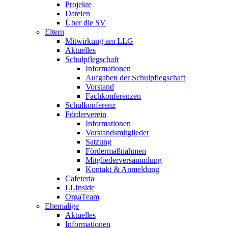
Projekte
Dateien
Über die SV
Eltern
Mitwirkung am LLG
Aktuelles
Schulpflegschaft
Informationen
Aufgaben der Schulpflegschaft
Vorstand
Fachkonferenzen
Schulkonferenz
Förderverein
Informationen
Vorstandsmitglieder
Satzung
Fördermaßnahmen
Mitgliederversammlung
Kontakt & Anmeldung
Cafeteria
LLInside
OrgaTeam
Ehemalige
Aktuelles
Informationen