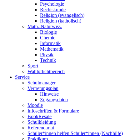
Psychologie
Rechtskunde
Religion (evangelisch)
Religion (katholisch)
Math.-Naturwiss.
Biologie
Chemie
Informatik
Mathematik
Physik
Technik
Sport
Wahlpflichtbereich
Service
Schulmanager
Vertretungsplan
Hinweise
Zugangsdaten
Moodle
Infoschriften & Formulare
BookResale
Schulkleidung
Referendariat
Schüler*innen helfen Schüler*innen (Nachhilfe)
Praktikum