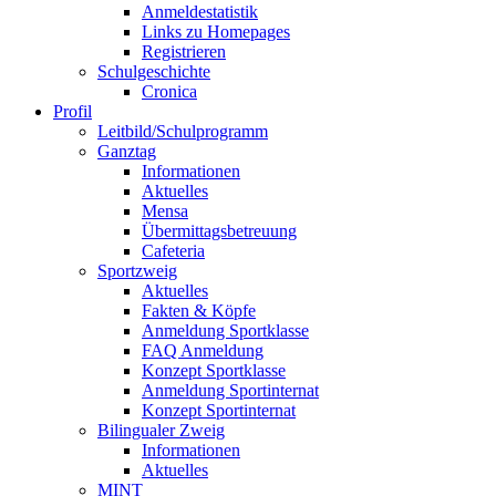
Anmeldestatistik
Links zu Homepages
Registrieren
Schulgeschichte
Cronica
Profil
Leitbild/Schulprogramm
Ganztag
Informationen
Aktuelles
Mensa
Übermittagsbetreuung
Cafeteria
Sportzweig
Aktuelles
Fakten & Köpfe
Anmeldung Sportklasse
FAQ Anmeldung
Konzept Sportklasse
Anmeldung Sportinternat
Konzept Sportinternat
Bilingualer Zweig
Informationen
Aktuelles
MINT