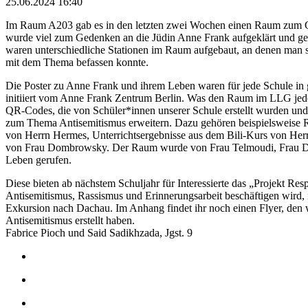
25.06.2024 16:40
Im Raum A203 gab es in den letzten zwei Wochen einen Raum zum 
wurde viel zum Gedenken an die Jüdin Anne Frank aufgeklärt und gez
waren unterschiedliche Stationen im Raum aufgebaut, an denen man s
mit dem Thema befassen konnte.
Die Poster zu Anne Frank und ihrem Leben waren für jede Schule in
initiiert vom Anne Frank Zentrum Berlin. Was den Raum im LLG jedo
QR-Codes, die von Schüler*innen unserer Schule erstellt wurden und
zum Thema Antisemitismus erweitern. Dazu gehören beispielsweise 
von Herrn Hermes, Unterrichtsergebnisse aus dem Bili-Kurs von H
von Frau Dombrowsky. Der Raum wurde von Frau Telmoudi, Frau D
Leben gerufen.
Diese bieten ab nächstem Schuljahr für Interessierte das „Projekt Res
Antisemitismus, Rassismus und Erinnerungsarbeit beschäftigen wird
Exkursion nach Dachau. Im Anhang findet ihr noch einen Flyer, de
Antisemitismus erstellt haben.
Fabrice Pioch und Said Sadikhzada, Jgst. 9