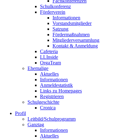
Fachkonferenzen
Schulkonferenz
Förderverein
Informationen
Vorstandsmitglieder
Satzung
Fördermaßnahmen
Mitgliederversammlung
Kontakt & Anmeldung
Cafeteria
LLInside
OrgaTeam
Ehemalige
Aktuelles
Informationen
Anmeldestatistik
Links zu Homepages
Registrieren
Schulgeschichte
Cronica
Profil
Leitbild/Schulprogramm
Ganztag
Informationen
Aktuelles