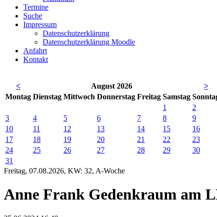
Termine
Suche
Impressum
Datenschutzerklärung
Datenschutzerklärung Moodle
Anfahrt
Kontakt
<
August 2026
>
Mo
ntag
Di
enstag
Mi
ttwoch
Do
nnerstag
Fr
eitag
Sa
mstag
So
nnta
1
2
3
4
5
6
7
8
9
10
11
12
13
14
15
16
17
18
19
20
21
22
23
24
25
26
27
28
29
30
31
Freitag, 07.08.2026, KW: 32, A-Woche
Anne Frank Gedenkraum am 