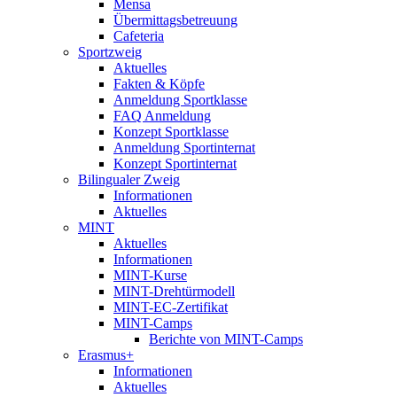
Mensa
Übermittagsbetreuung
Cafeteria
Sportzweig
Aktuelles
Fakten & Köpfe
Anmeldung Sportklasse
FAQ Anmeldung
Konzept Sportklasse
Anmeldung Sportinternat
Konzept Sportinternat
Bilingualer Zweig
Informationen
Aktuelles
MINT
Aktuelles
Informationen
MINT-Kurse
MINT-Drehtürmodell
MINT-EC-Zertifikat
MINT-Camps
Berichte von MINT-Camps
Erasmus+
Informationen
Aktuelles