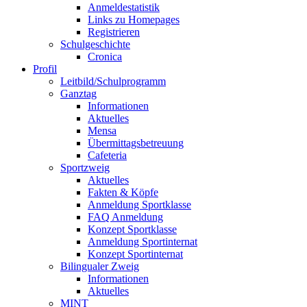
Anmeldestatistik
Links zu Homepages
Registrieren
Schulgeschichte
Cronica
Profil
Leitbild/Schulprogramm
Ganztag
Informationen
Aktuelles
Mensa
Übermittagsbetreuung
Cafeteria
Sportzweig
Aktuelles
Fakten & Köpfe
Anmeldung Sportklasse
FAQ Anmeldung
Konzept Sportklasse
Anmeldung Sportinternat
Konzept Sportinternat
Bilingualer Zweig
Informationen
Aktuelles
MINT