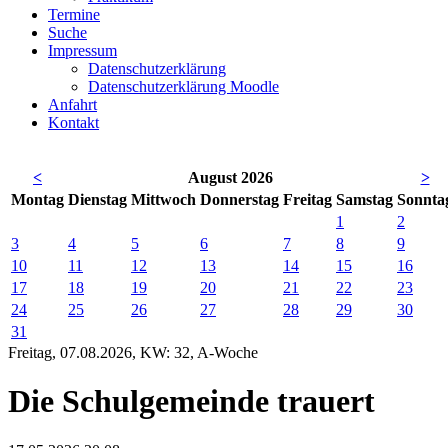
Termine
Suche
Impressum
Datenschutzerklärung
Datenschutzerklärung Moodle
Anfahrt
Kontakt
<
August 2026
>
Mo
ntag
Di
enstag
Mi
ttwoch
Do
nnerstag
Fr
eitag
Sa
mstag
So
nnta
1
2
3
4
5
6
7
8
9
10
11
12
13
14
15
16
17
18
19
20
21
22
23
24
25
26
27
28
29
30
31
Freitag, 07.08.2026, KW: 32, A-Woche
Die Schulgemeinde trauert