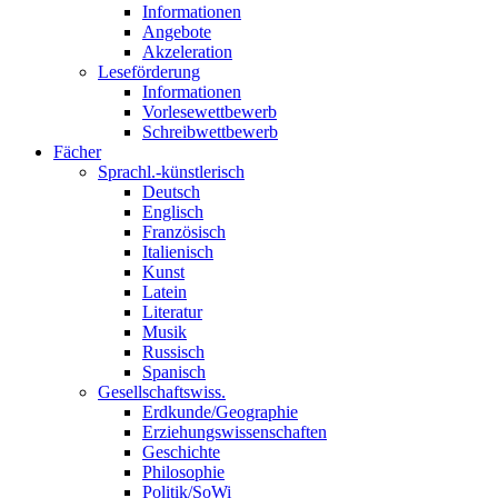
Informationen
Angebote
Akzeleration
Leseförderung
Informationen
Vorlesewettbewerb
Schreibwettbewerb
Fächer
Sprachl.-künstlerisch
Deutsch
Englisch
Französisch
Italienisch
Kunst
Latein
Literatur
Musik
Russisch
Spanisch
Gesellschaftswiss.
Erdkunde/Geographie
Erziehungswissenschaften
Geschichte
Philosophie
Politik/SoWi