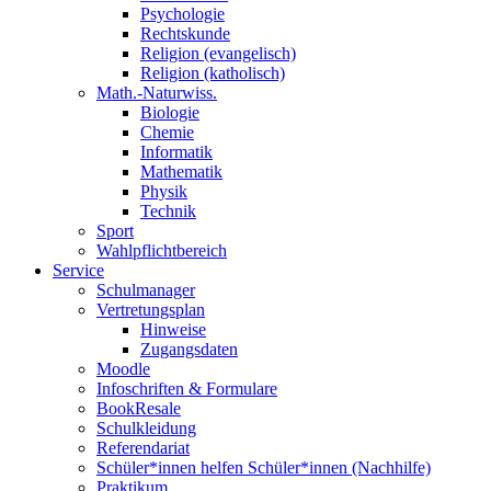
Psychologie
Rechtskunde
Religion (evangelisch)
Religion (katholisch)
Math.-Naturwiss.
Biologie
Chemie
Informatik
Mathematik
Physik
Technik
Sport
Wahlpflichtbereich
Service
Schulmanager
Vertretungsplan
Hinweise
Zugangsdaten
Moodle
Infoschriften & Formulare
BookResale
Schulkleidung
Referendariat
Schüler*innen helfen Schüler*innen (Nachhilfe)
Praktikum