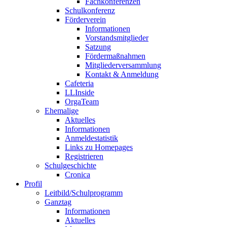
Fachkonferenzen
Schulkonferenz
Förderverein
Informationen
Vorstandsmitglieder
Satzung
Fördermaßnahmen
Mitgliederversammlung
Kontakt & Anmeldung
Cafeteria
LLInside
OrgaTeam
Ehemalige
Aktuelles
Informationen
Anmeldestatistik
Links zu Homepages
Registrieren
Schulgeschichte
Cronica
Profil
Leitbild/Schulprogramm
Ganztag
Informationen
Aktuelles