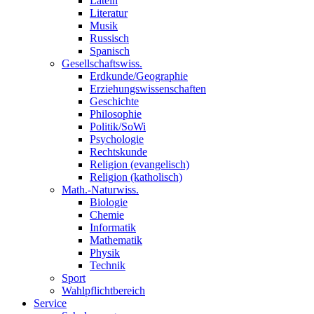
Latein
Literatur
Musik
Russisch
Spanisch
Gesellschaftswiss.
Erdkunde/Geographie
Erziehungswissenschaften
Geschichte
Philosophie
Politik/SoWi
Psychologie
Rechtskunde
Religion (evangelisch)
Religion (katholisch)
Math.-Naturwiss.
Biologie
Chemie
Informatik
Mathematik
Physik
Technik
Sport
Wahlpflichtbereich
Service