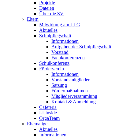
Projekte
Dateien
Über die SV
Eltern
Mitwirkung am LLG
Aktuelles
Schulpflegschaft
Informationen
Aufgaben der Schulpflegschaft
Vorstand
Fachkonferenzen
Schulkonferenz
Förderverein
Informationen
Vorstandsmitglieder
Satzung
Fördermaßnahmen
Mitgliederversammlung
Kontakt & Anmeldung
Cafeteria
LLInside
OrgaTeam
Ehemalige
Aktuelles
Informationen