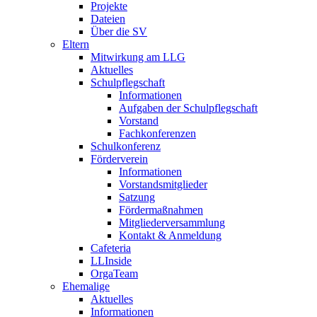
Projekte
Dateien
Über die SV
Eltern
Mitwirkung am LLG
Aktuelles
Schulpflegschaft
Informationen
Aufgaben der Schulpflegschaft
Vorstand
Fachkonferenzen
Schulkonferenz
Förderverein
Informationen
Vorstandsmitglieder
Satzung
Fördermaßnahmen
Mitgliederversammlung
Kontakt & Anmeldung
Cafeteria
LLInside
OrgaTeam
Ehemalige
Aktuelles
Informationen