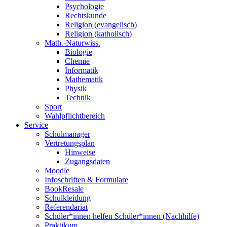
Psychologie
Rechtskunde
Religion (evangelisch)
Religion (katholisch)
Math.-Naturwiss.
Biologie
Chemie
Informatik
Mathematik
Physik
Technik
Sport
Wahlpflichtbereich
Service
Schulmanager
Vertretungsplan
Hinweise
Zugangsdaten
Moodle
Infoschriften & Formulare
BookResale
Schulkleidung
Referendariat
Schüler*innen helfen Schüler*innen (Nachhilfe)
Praktikum