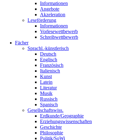
Informationen
Angebote
Akzeleration
Leseförderung
Informationen
Vorlesewettbewerb
Schreibwettbewerb
Fächer
Sprachl.-künstlerisch
Deutsch
Englisch
Französisch
Italienisch
Kunst
Latein
Literatur
Musik
Russisch
Spanisch
Gesellschaftswiss.
Erdkunde/Geographie
Erziehungswissenschaften
Geschichte
Philosophie
Politik/SoWi