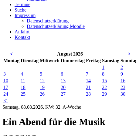
Termine
Suche
Impressum
Datenschutzerklärung
Datenschutzerklärung Moodle
Anfahrt
Kontakt
<
August 2026
>
Mo
ntag
Di
enstag
Mi
ttwoch
Do
nnerstag
Fr
eitag
Sa
mstag
So
nnta
1
2
3
4
5
6
7
8
9
10
11
12
13
14
15
16
17
18
19
20
21
22
23
24
25
26
27
28
29
30
31
Samstag, 08.08.2026, KW: 32, A-Woche
Ein Abend für die Musik