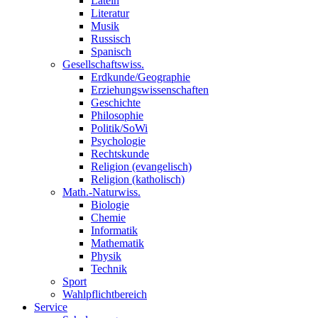
Latein
Literatur
Musik
Russisch
Spanisch
Gesellschaftswiss.
Erdkunde/Geographie
Erziehungswissenschaften
Geschichte
Philosophie
Politik/SoWi
Psychologie
Rechtskunde
Religion (evangelisch)
Religion (katholisch)
Math.-Naturwiss.
Biologie
Chemie
Informatik
Mathematik
Physik
Technik
Sport
Wahlpflichtbereich
Service