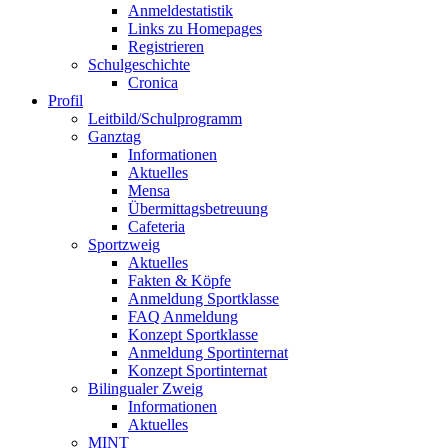
Anmeldestatistik
Links zu Homepages
Registrieren
Schulgeschichte
Cronica
Profil
Leitbild/Schulprogramm
Ganztag
Informationen
Aktuelles
Mensa
Übermittagsbetreuung
Cafeteria
Sportzweig
Aktuelles
Fakten & Köpfe
Anmeldung Sportklasse
FAQ Anmeldung
Konzept Sportklasse
Anmeldung Sportinternat
Konzept Sportinternat
Bilingualer Zweig
Informationen
Aktuelles
MINT