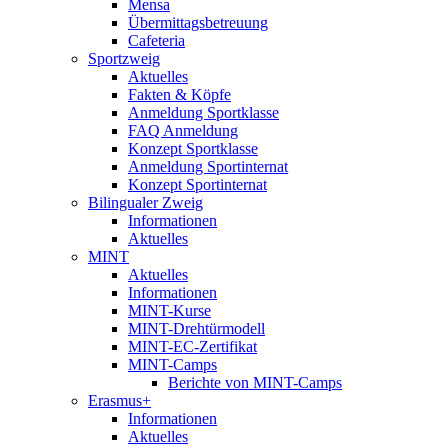
Mensa
Übermittagsbetreuung
Cafeteria
Sportzweig
Aktuelles
Fakten & Köpfe
Anmeldung Sportklasse
FAQ Anmeldung
Konzept Sportklasse
Anmeldung Sportinternat
Konzept Sportinternat
Bilingualer Zweig
Informationen
Aktuelles
MINT
Aktuelles
Informationen
MINT-Kurse
MINT-Drehtürmodell
MINT-EC-Zertifikat
MINT-Camps
Berichte von MINT-Camps
Erasmus+
Informationen
Aktuelles