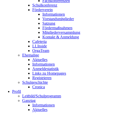
Fachkonferenzen
Schulkonferenz
Förderverein
Informationen
Vorstandsmitglieder
Satzung
Fördermaßnahmen
Mitgliederversammlung
Kontakt & Anmeldung
Cafeteria
LLInside
OrgaTeam
Ehemalige
Aktuelles
Informationen
Anmeldestatistik
Links zu Homepages
Registrieren
Schulgeschichte
Cronica
Profil
Leitbild/Schulprogramm
Ganztag
Informationen
Aktuelles