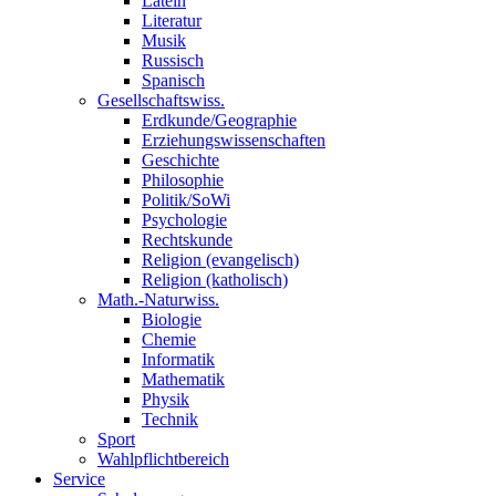
Latein
Literatur
Musik
Russisch
Spanisch
Gesellschaftswiss.
Erdkunde/Geographie
Erziehungswissenschaften
Geschichte
Philosophie
Politik/SoWi
Psychologie
Rechtskunde
Religion (evangelisch)
Religion (katholisch)
Math.-Naturwiss.
Biologie
Chemie
Informatik
Mathematik
Physik
Technik
Sport
Wahlpflichtbereich
Service