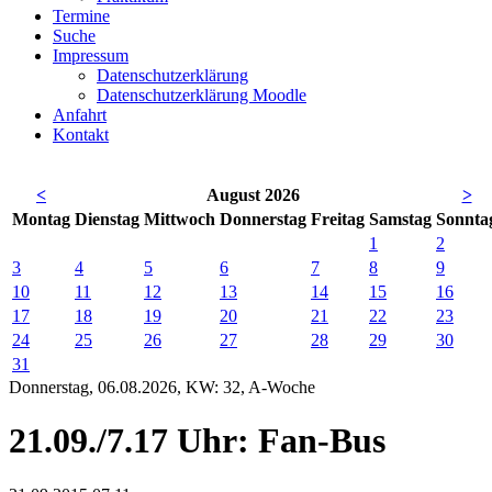
Termine
Suche
Impressum
Datenschutzerklärung
Datenschutzerklärung Moodle
Anfahrt
Kontakt
<
August 2026
>
Mo
ntag
Di
enstag
Mi
ttwoch
Do
nnerstag
Fr
eitag
Sa
mstag
So
nnta
1
2
3
4
5
6
7
8
9
10
11
12
13
14
15
16
17
18
19
20
21
22
23
24
25
26
27
28
29
30
31
Donnerstag, 06.08.2026, KW: 32, A-Woche
21.09./7.17 Uhr: Fan-Bus