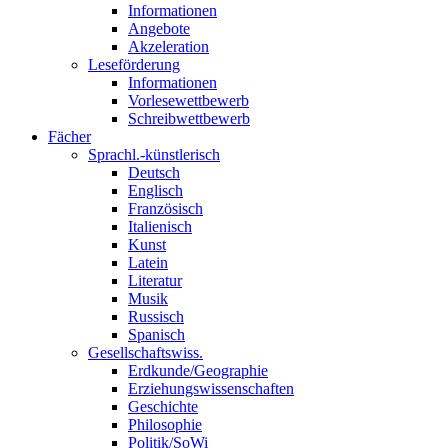
Informationen
Angebote
Akzeleration
Leseförderung
Informationen
Vorlesewettbewerb
Schreibwettbewerb
Fächer
Sprachl.-künstlerisch
Deutsch
Englisch
Französisch
Italienisch
Kunst
Latein
Literatur
Musik
Russisch
Spanisch
Gesellschaftswiss.
Erdkunde/Geographie
Erziehungswissenschaften
Geschichte
Philosophie
Politik/SoWi