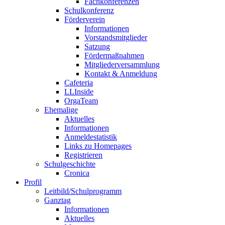
Fachkonferenzen
Schulkonferenz
Förderverein
Informationen
Vorstandsmitglieder
Satzung
Fördermaßnahmen
Mitgliederversammlung
Kontakt & Anmeldung
Cafeteria
LLInside
OrgaTeam
Ehemalige
Aktuelles
Informationen
Anmeldestatistik
Links zu Homepages
Registrieren
Schulgeschichte
Cronica
Profil
Leitbild/Schulprogramm
Ganztag
Informationen
Aktuelles