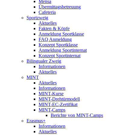
Mensa
Übermittagsbetreuung
Cafeteria
Sportzweig
Aktuelles
Fakten & Köpfe
Anmeldung Sportklasse
FAQ Anmeldung
Konzept Sportklasse
Anmeldung Sportinternat
Konzept Sportinternat
Bilingualer Zweig
Informationen
Aktuelles
MINT
Aktuelles
Informationen
MINT-Kurse
MINT-Drehtürmodell
MINT-EC-Zertifikat
MINT-Camps
Berichte von MINT-Camps
Erasmus+
Informationen
Aktuelles