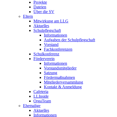
Projekte
Dateien
Über die SV
Eltern
Mitwirkung am LLG
Aktuelles
Schulpflegschaft
Informationen
Aufgaben der Schulpflegschaft
Vorstand
Fachkonferenzen
Schulkonferenz
Förderverein
Informationen
Vorstandsmitglieder
Satzung
Fördermaßnahmen
Mitgliederversammlung
Kontakt & Anmeldung
Cafeteria
LLInside
OrgaTeam
Ehemalige
Aktuelles
Informationen