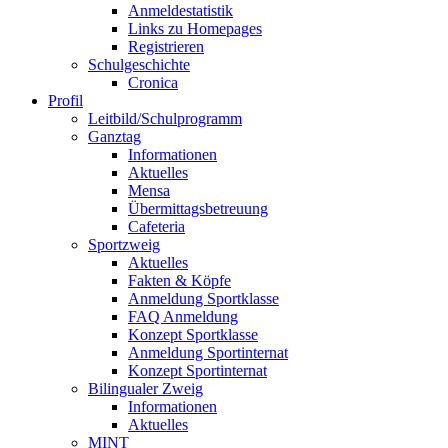
Anmeldestatistik
Links zu Homepages
Registrieren
Schulgeschichte
Cronica
Profil
Leitbild/Schulprogramm
Ganztag
Informationen
Aktuelles
Mensa
Übermittagsbetreuung
Cafeteria
Sportzweig
Aktuelles
Fakten & Köpfe
Anmeldung Sportklasse
FAQ Anmeldung
Konzept Sportklasse
Anmeldung Sportinternat
Konzept Sportinternat
Bilingualer Zweig
Informationen
Aktuelles
MINT