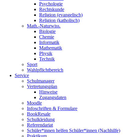
Psychologie
Rechtskunde
Religion (evangelisch)
Religion (katholisch)
Math.-Naturwiss.
Biologie
Chemie
Informatik
Mathematik
Physik
Technik
Sport
Wahlpflichtbereich
Service
Schulmanager
Vertretungsplan
Hinweise
Zugangsdaten
Moodle
Infoschriften & Formulare
BookResale
Schulkleidung
Referendariat
Schüler*innen helfen Schüler*innen (Nachhilfe)
Praktikum