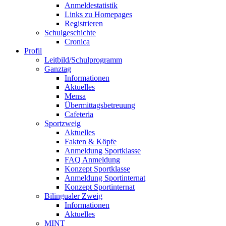
Anmeldestatistik
Links zu Homepages
Registrieren
Schulgeschichte
Cronica
Profil
Leitbild/Schulprogramm
Ganztag
Informationen
Aktuelles
Mensa
Übermittagsbetreuung
Cafeteria
Sportzweig
Aktuelles
Fakten & Köpfe
Anmeldung Sportklasse
FAQ Anmeldung
Konzept Sportklasse
Anmeldung Sportinternat
Konzept Sportinternat
Bilingualer Zweig
Informationen
Aktuelles
MINT