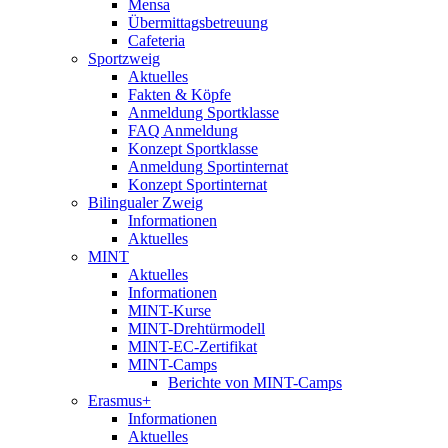
Mensa
Übermittagsbetreuung
Cafeteria
Sportzweig
Aktuelles
Fakten & Köpfe
Anmeldung Sportklasse
FAQ Anmeldung
Konzept Sportklasse
Anmeldung Sportinternat
Konzept Sportinternat
Bilingualer Zweig
Informationen
Aktuelles
MINT
Aktuelles
Informationen
MINT-Kurse
MINT-Drehtürmodell
MINT-EC-Zertifikat
MINT-Camps
Berichte von MINT-Camps
Erasmus+
Informationen
Aktuelles