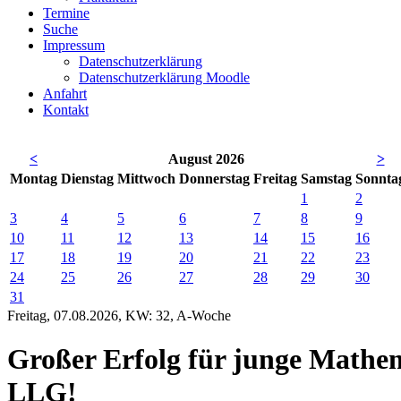
Termine
Suche
Impressum
Datenschutzerklärung
Datenschutzerklärung Moodle
Anfahrt
Kontakt
<
August 2026
>
Mo
ntag
Di
enstag
Mi
ttwoch
Do
nnerstag
Fr
eitag
Sa
mstag
So
nnta
1
2
3
4
5
6
7
8
9
10
11
12
13
14
15
16
17
18
19
20
21
22
23
24
25
26
27
28
29
30
31
Freitag, 07.08.2026, KW: 32, A-Woche
Großer Erfolg für junge Mathe
LLG!