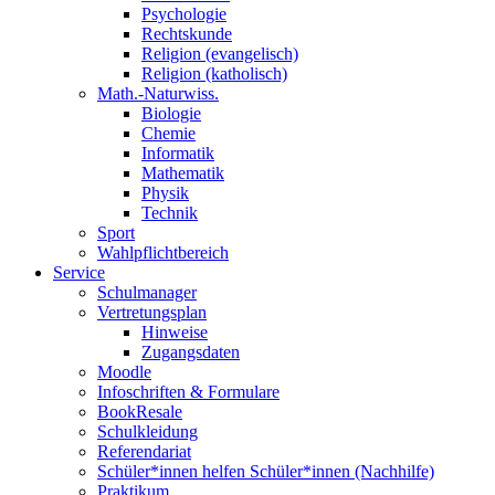
Psychologie
Rechtskunde
Religion (evangelisch)
Religion (katholisch)
Math.-Naturwiss.
Biologie
Chemie
Informatik
Mathematik
Physik
Technik
Sport
Wahlpflichtbereich
Service
Schulmanager
Vertretungsplan
Hinweise
Zugangsdaten
Moodle
Infoschriften & Formulare
BookResale
Schulkleidung
Referendariat
Schüler*innen helfen Schüler*innen (Nachhilfe)
Praktikum