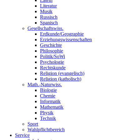
Latein
Literatur
Musik
Russisch
Spanisch
Gesellschaftswiss.
Erdkunde/Geographie
Erziehungswissenschaften
Geschichte
Philosophie
Politik/SoWi
Psychologie
Rechtskunde
Religion (evangelisch)
Religion (katholisch)
Math.-Naturwiss.
Biologie
Chemie
Informatik
Mathematik
Physik
Technik
Sport
Wahlpflichtbereich
Service