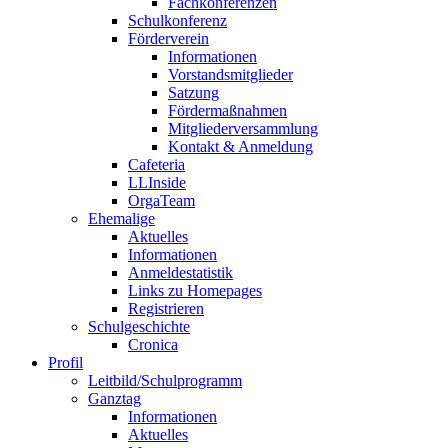
Fachkonferenzen
Schulkonferenz
Förderverein
Informationen
Vorstandsmitglieder
Satzung
Fördermaßnahmen
Mitgliederversammlung
Kontakt & Anmeldung
Cafeteria
LLInside
OrgaTeam
Ehemalige
Aktuelles
Informationen
Anmeldestatistik
Links zu Homepages
Registrieren
Schulgeschichte
Cronica
Profil
Leitbild/Schulprogramm
Ganztag
Informationen
Aktuelles