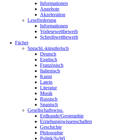
Informationen
Angebote
Akzeleration
Leseförderung
Informationen
Vorlesewettbewerb
Schreibwettbewerb
Fächer
Sprachl.-künstlerisch
Deutsch
Englisch
Französisch
Italienisch
Kunst
Latein
Literatur
Musik
Russisch
Spanisch
Gesellschaftswiss.
Erdkunde/Geographie
Erziehungswissenschaften
Geschichte
Philosophie
Politik/SoWi