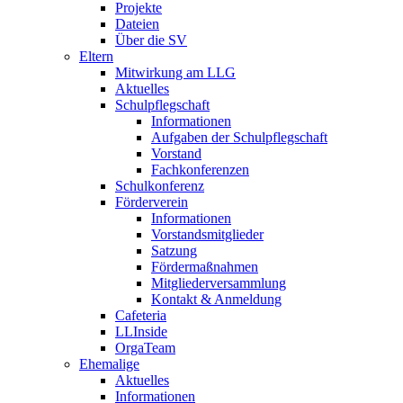
Projekte
Dateien
Über die SV
Eltern
Mitwirkung am LLG
Aktuelles
Schulpflegschaft
Informationen
Aufgaben der Schulpflegschaft
Vorstand
Fachkonferenzen
Schulkonferenz
Förderverein
Informationen
Vorstandsmitglieder
Satzung
Fördermaßnahmen
Mitgliederversammlung
Kontakt & Anmeldung
Cafeteria
LLInside
OrgaTeam
Ehemalige
Aktuelles
Informationen