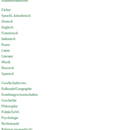
Schreibwettbewerb
Fächer
Sprachl.-künstlerisch
Deutsch
Englisch
Französisch
Italienisch
Kunst
Latein
Literatur
Musik
Russisch
Spanisch
Gesellschaftswiss.
Erdkunde/Geographie
Erziehungswissenschaften
Geschichte
Philosophie
Politik/SoWi
Psychologie
Rechtskunde
Religion (evangelisch)