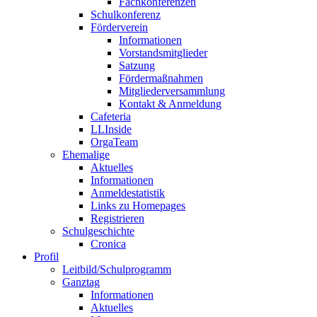
Fachkonferenzen
Schulkonferenz
Förderverein
Informationen
Vorstandsmitglieder
Satzung
Fördermaßnahmen
Mitgliederversammlung
Kontakt & Anmeldung
Cafeteria
LLInside
OrgaTeam
Ehemalige
Aktuelles
Informationen
Anmeldestatistik
Links zu Homepages
Registrieren
Schulgeschichte
Cronica
Profil
Leitbild/Schulprogramm
Ganztag
Informationen
Aktuelles