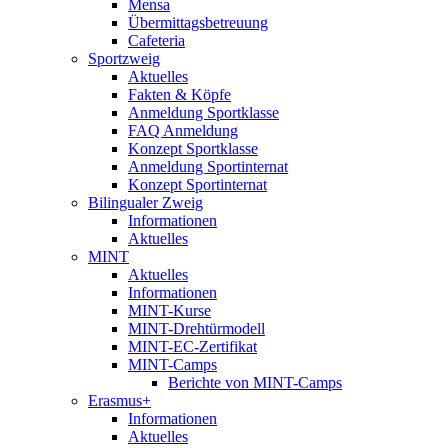
Mensa
Übermittagsbetreuung
Cafeteria
Sportzweig
Aktuelles
Fakten & Köpfe
Anmeldung Sportklasse
FAQ Anmeldung
Konzept Sportklasse
Anmeldung Sportinternat
Konzept Sportinternat
Bilingualer Zweig
Informationen
Aktuelles
MINT
Aktuelles
Informationen
MINT-Kurse
MINT-Drehtürmodell
MINT-EC-Zertifikat
MINT-Camps
Berichte von MINT-Camps
Erasmus+
Informationen
Aktuelles