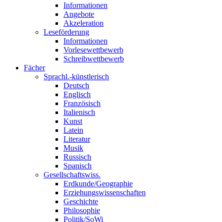
Informationen
Angebote
Akzeleration
Leseförderung
Informationen
Vorlesewettbewerb
Schreibwettbewerb
Fächer
Sprachl.-künstlerisch
Deutsch
Englisch
Französisch
Italienisch
Kunst
Latein
Literatur
Musik
Russisch
Spanisch
Gesellschaftswiss.
Erdkunde/Geographie
Erziehungswissenschaften
Geschichte
Philosophie
Politik/SoWi