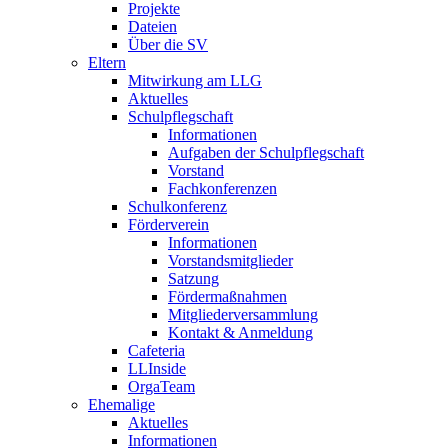
Projekte
Dateien
Über die SV
Eltern
Mitwirkung am LLG
Aktuelles
Schulpflegschaft
Informationen
Aufgaben der Schulpflegschaft
Vorstand
Fachkonferenzen
Schulkonferenz
Förderverein
Informationen
Vorstandsmitglieder
Satzung
Fördermaßnahmen
Mitgliederversammlung
Kontakt & Anmeldung
Cafeteria
LLInside
OrgaTeam
Ehemalige
Aktuelles
Informationen