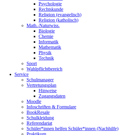
Psychologie
Rechtskunde
Religion (evangelisch)
Religion (katholisch)
Math.-Naturwiss.
Biologie
Chemie
Informatik
Mathematik
Physik
Technik
Sport
Wahlpflichtbereich
Service
Schulmanager
Vertretungsplan
Hinweise
Zugangsdaten
Moodle
Infoschriften & Formulare
BookResale
Schulkleidung
Referendariat
Schüler*innen helfen Schüler*innen (Nachhilfe)
Praktikum