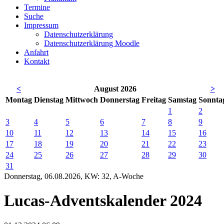
Termine
Suche
Impressum
Datenschutzerklärung
Datenschutzerklärung Moodle
Anfahrt
Kontakt
<
August 2026
>
Mo
ntag
Di
enstag
Mi
ttwoch
Do
nnerstag
Fr
eitag
Sa
mstag
So
nnta
1
2
3
4
5
6
7
8
9
10
11
12
13
14
15
16
17
18
19
20
21
22
23
24
25
26
27
28
29
30
31
Donnerstag, 06.08.2026, KW: 32, A-Woche
Lucas-Adventskalender 2024