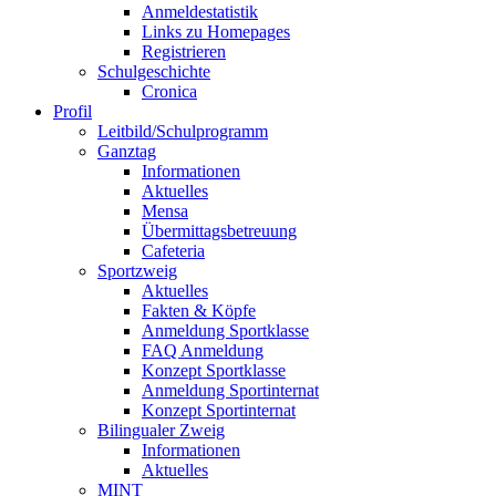
Anmeldestatistik
Links zu Homepages
Registrieren
Schulgeschichte
Cronica
Profil
Leitbild/Schulprogramm
Ganztag
Informationen
Aktuelles
Mensa
Übermittagsbetreuung
Cafeteria
Sportzweig
Aktuelles
Fakten & Köpfe
Anmeldung Sportklasse
FAQ Anmeldung
Konzept Sportklasse
Anmeldung Sportinternat
Konzept Sportinternat
Bilingualer Zweig
Informationen
Aktuelles
MINT