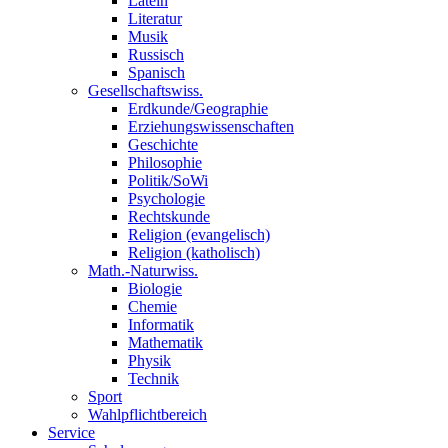
Latein
Literatur
Musik
Russisch
Spanisch
Gesellschaftswiss.
Erdkunde/Geographie
Erziehungswissenschaften
Geschichte
Philosophie
Politik/SoWi
Psychologie
Rechtskunde
Religion (evangelisch)
Religion (katholisch)
Math.-Naturwiss.
Biologie
Chemie
Informatik
Mathematik
Physik
Technik
Sport
Wahlpflichtbereich
Service