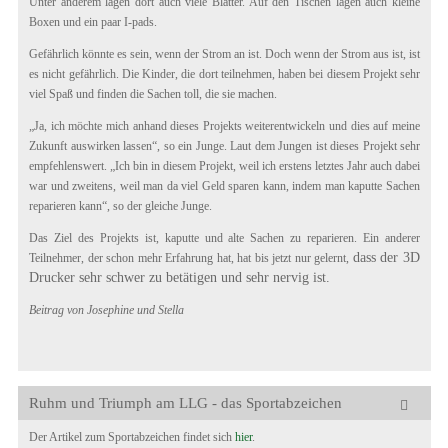
Unter anderem lagen dort auch viele Blätter. Auf den Tischen lagen auch kleine
Boxen und ein paar I-pads.
Gefährlich könnte es sein, wenn der Strom an ist. Doch wenn der Strom aus ist, ist
es nicht gefährlich. Die Kinder, die dort teilnehmen, haben bei diesem Projekt sehr
viel Spaß und finden die Sachen toll, die sie machen.
„Ja, ich möchte mich anhand dieses Projekts weiterentwickeln und dies auf meine
Zukunft auswirken lassen“, so ein Junge. Laut dem Jungen ist dieses Projekt sehr
empfehlenswert. „Ich bin in diesem Projekt, weil ich erstens letztes Jahr auch dabei
war und zweitens, weil man da viel Geld sparen kann, indem man kaputte Sachen
reparieren kann“, so der gleiche Junge.
Das Ziel des Projekts ist, kaputte und alte Sachen zu reparieren. Ein anderer
dass der 3D
Teilnehmer, der schon mehr Erfahrung hat, hat bis jetzt nur gelernt,
Drucker sehr schwer zu betätigen und sehr nervig ist.
Beitrag von Josephine und Stella
Ruhm und Triumph am LLG - das Sportabzeichen
Der Artikel zum Sportabzeichen findet sich
hier
.