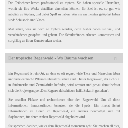
Die Teilnehmer lernen professionell zu töpfern. Sie haben spezielle Utensilien,
womit sie ihre Werke detailliert darstellen können. Ihr Ziel ist es, so gut wie
möglich zu töpfern, und dabei Spaß zu haben. Was sie am meisten getöpfert haben
sind: Schüsseln und Vasen.
Mal sehen, was sie noch so töpfern werden, denn bisher haben sie viel, und
verschiedenes getöpfert und gebaut. Die Schüler*innen arbeiten konzentriert und
sorgfältig an ihren Kunstwerken weiter.
Der tropische Regenwald - Wo Bäume wachsen
Ein Regenwald ist ein Ort, an dem es oft regnet, viele Tiere und Menschen leben
und viele exotische Pflanzen überall zu sehen sind. Dieser Regenwald, der sich v.a.
in Südamerika und Zentralafrika befindet, wird zerstört und genau damit befasst
sich die Projektgruppe „Den Regenwald schützen heißt Zukunft gestalten“.
Sie erstellen Plakate und recherchieren über den Regenwald. Um all diese
Informationen, herauszufinden benutzen sie die I-pads. Ein Plakat liefert
Informationen zu Tieren im Regenwald, ein anderes beschäftigt sich mit
Sojabohnen, für deren Anbau Regenwald abgeholzt wird.
Sie sprechen darüber, wie es dem Regenwald momentan geht. Sie machen all dies,