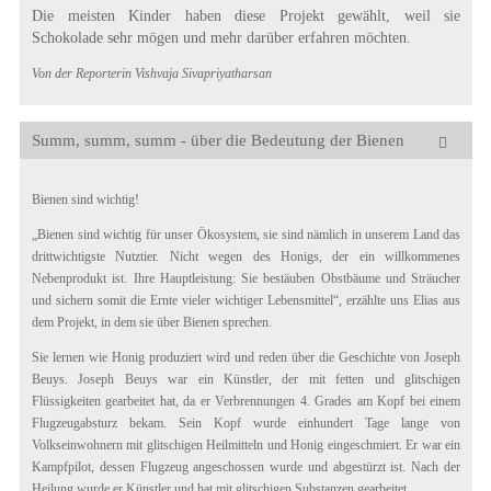
Die meisten Kinder haben diese Projekt gewählt, weil sie
Schokolade sehr mögen und mehr darüber erfahren möchten.
Von der Reporterin Vishvaja Sivapriyatharsan
Summ, summ, summ - über die Bedeutung der Bienen
Bienen sind wichtig!
„Bienen sind wichtig für unser Ökosystem, sie sind nämlich in unserem Land das
drittwichtigste Nutztier. Nicht wegen des Honigs, der ein willkommenes
Nebenprodukt ist. Ihre Hauptleistung: Sie bestäuben Obstbäume und Sträucher
und sichern somit die Ernte vieler wichtiger Lebensmittel“, erzählte uns Elias aus
dem Projekt, in dem sie über Bienen sprechen.
Sie lernen wie Honig produziert wird und reden über die Geschichte von Joseph
Beuys. Joseph Beuys war ein Künstler, der mit fetten und glitschigen
Flüssigkeiten gearbeitet hat, da er Verbrennungen 4. Grades am Kopf bei einem
Flugzeugabsturz bekam. Sein Kopf wurde einhundert Tage lange von
Volkseinwohnern mit glitschigen Heilmitteln und Honig eingeschmiert. Er war ein
Kampfpilot, dessen Flugzeug angeschossen wurde und abgestürzt ist. Nach der
Heilung wurde er Künstler und hat mit glitschigen Substanzen gearbeitet.