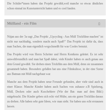
Die Schüler*innen haben das Projekt gewählt,weil manche so etwas ähnliches
schon einmal im Kunstunterricht hatten und es cool fanden.
Müllland - ein Film
Niijan aus der 5a sagt „Das Projekt „Upcycling - Aus Müll Trickfilme machen“ ist
nicht nur nachhaltig, sondern macht auch Spaß!“ Das Projekt ist dafür da, dass
man Sachen, die man eigentlich wegschmeißt für was Cooles benutzt.
Das Projekt wird von Herrn Schröter und Herrn Kentkens geleitet. Es ist sehr
umweltfreundlich und man hat Spaß dabei, viele Kinder haben es auch genau aus
dem Grund gewählt. Sie drehen einen Trickfilm aus dem Müll, denn sie zusammen
gesammelt haben. Besonders gefallen hat uns eine Filmkulisse, in der eine Szene
aus Batman mit Müll nachgebaut war.
Manche aus dem Projekt haben neue Freunde gefunden, aber viele sind auch in
einer Klasse. Manche Kinder haben auch Sachen von zuhause z.B Spielzeug,
Müll, Decken oder auch Kuscheltiere (Wie der Bat- man auf dem Bild.)
mitgebracht. Die Kinder geben sich echt viel Mühe, um ein guten Trickfilm daraus
zu drehen. Alle haben sehr gute Ideen, wie man sieht. Sie haben uns echt erstaunen
lassen.