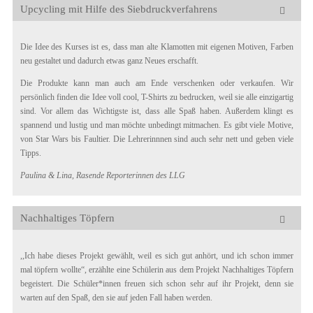
Upcycling mit Hilfe des Siebdruckverfahrens
Die Idee des Kurses ist es, dass man alte Klamotten mit eigenen Motiven, Farben
neu gestaltet und dadurch etwas ganz Neues erschafft.
Die Produkte kann man auch am Ende verschenken oder verkaufen. Wir
persönlich finden die Idee voll cool, T-Shirts zu bedrucken, weil sie alle einzigartig
sind. Vor allem das Wichtigste ist, dass alle Spaß haben. Außerdem klingt es
spannend und lustig und man möchte unbedingt mitmachen. Es gibt viele Motive,
von Star Wars bis Faultier. Die Lehrerinnnen sind auch sehr nett und geben viele
Tipps.
Paulina & Lina, Rasende Reporterinnen des LLG
Nachhaltiges Töpfern
,,Ich habe dieses Projekt gewählt, weil es sich gut anhört, und ich schon immer
mal töpfern wollte“, erzählte eine Schülerin aus dem Projekt Nachhaltiges Töpfern
begeistert. Die Schüler*innen freuen sich schon sehr auf ihr Projekt, denn sie
warten auf den Spaß, den sie auf jeden Fall haben werden.