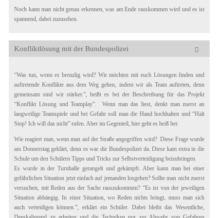
Noch kann man nicht genau erkennen, was am Ende rauskommen wird und es ist
spannend, dabei zuzusehen.
Konfliktlösung mit der Bundespolizei
“Was tun, wenn es brenzlig wird? Wir möchten mit euch Lösungen finden und
auftretende Konflikte aus dem Weg gehen, indem wir als Team auftreten, denn
gemeinsam sind wir stärker.”, heißt es bei der Beschreibung für das Projekt
“Konflikt Lösung und Teamplay”. Wenn man das liest, denkt man zuerst an
langweilige Teamspiele und bei Gefahr soll man die Hand hochhalten und “Halt
Stop! Ich will das nicht” rufen. Aber im Gegenteil, hier geht es heiß her.
Wie reagiert man, wenn man auf der Straße angegriffen wird? Diese Frage wurde
am Donnerstag geklärt, denn es war die Bundespolizei da. Diese kam extra in die
Schule um den Schülern Tipps und Tricks zur Selbstverteidigung beizubringen.
Es wurde in der Turnhalle gerangelt und gekämpft. Aber kann man bei einer
gefährlichen Situation jetzt einfach auf jemanden losgehen? Sollte man nicht zuerst
versuchen, mit Reden aus der Sache rauszukommen? “Es ist von der jeweiligen
Situation abhängig. In einer Situation, wo Reden nichts bringt, muss man sich
auch verteidigen können.”, erklärt ein Schüler. Dabei bleibt das Wesentliche,
Deeskalierend zu arbeiten und die Techniken nur zur Abwehr von Gefahren