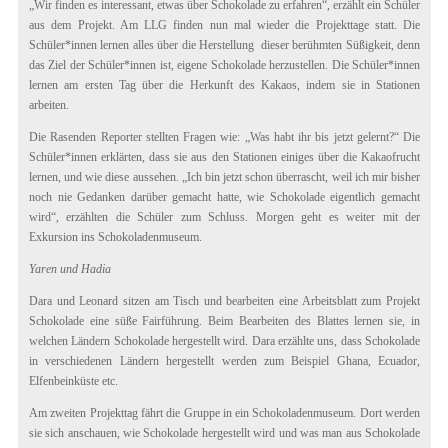
„Wir finden es interessant, etwas über Schokolade zu erfahren“, erzählt ein Schüler
aus dem Projekt. Am LLG finden nun mal wieder die Projekttage statt. Die
Schüler*innen lernen alles über die Herstellung dieser berühmten Süßigkeit, denn
das Ziel der Schüler*innen ist, eigene Schokolade herzustellen. Die Schüler*innen
lernen am ersten Tag über die Herkunft des Kakaos, indem sie in Stationen
arbeiten.
Die Rasenden Reporter stellten Fragen wie: „Was habt ihr bis jetzt gelernt?“ Die
Schüler*innen erklärten, dass sie aus den Stationen einiges über die Kakaofrucht
lernen, und wie diese aussehen. „Ich bin jetzt schon überrascht, weil ich mir bisher
noch nie Gedanken darüber gemacht hatte, wie Schokolade eigentlich gemacht
wird“, erzählten die Schüler zum Schluss. Morgen geht es weiter mit der
Exkursion ins Schokoladenmuseum.
Yaren und Hadia
Dara und Leonard sitzen am Tisch und bearbeiten eine Arbeitsblatt zum Projekt
Schokolade eine süße Fairführung. Beim Bearbeiten des Blattes lernen sie, in
welchen Ländern Schokolade hergestellt wird. Dara erzählte uns, dass Schokolade
in verschiedenen Ländern hergestellt werden zum Beispiel Ghana, Ecuador,
Elfenbeinküste etc.
Am zweiten Projekttag fährt die Gruppe in ein Schokoladenmuseum. Dort werden
sie sich anschauen, wie Schokolade hergestellt wird und was man aus Schokolade