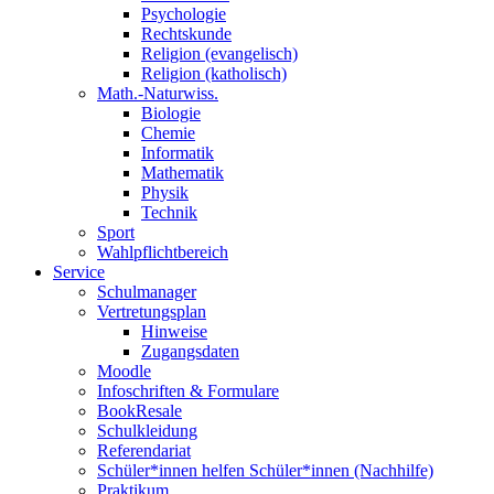
Psychologie
Rechtskunde
Religion (evangelisch)
Religion (katholisch)
Math.-Naturwiss.
Biologie
Chemie
Informatik
Mathematik
Physik
Technik
Sport
Wahlpflichtbereich
Service
Schulmanager
Vertretungsplan
Hinweise
Zugangsdaten
Moodle
Infoschriften & Formulare
BookResale
Schulkleidung
Referendariat
Schüler*innen helfen Schüler*innen (Nachhilfe)
Praktikum