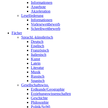
Informationen
Angebote
Akzeleration
Leseförderung
Informationen
Vorlesewettbewerb
Schreibwettbewerb
Fächer
Sprachl.-künstlerisch
Deutsch
Englisch
Französisch
Italienisch
Kunst
Latein
Literatur
Musik
Russisch
Spanisch
Gesellschaftswiss.
Erdkunde/Geographie
Erziehungswissenschaften
Geschichte
Philosophie
Politik/SoWi