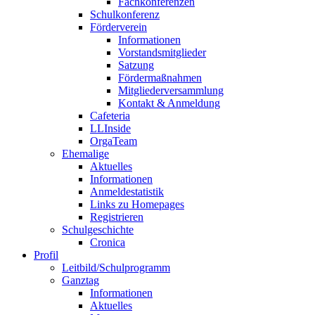
Fachkonferenzen
Schulkonferenz
Förderverein
Informationen
Vorstandsmitglieder
Satzung
Fördermaßnahmen
Mitgliederversammlung
Kontakt & Anmeldung
Cafeteria
LLInside
OrgaTeam
Ehemalige
Aktuelles
Informationen
Anmeldestatistik
Links zu Homepages
Registrieren
Schulgeschichte
Cronica
Profil
Leitbild/Schulprogramm
Ganztag
Informationen
Aktuelles