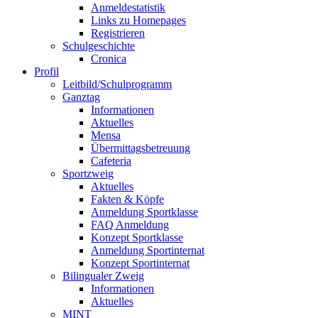
Anmeldestatistik
Links zu Homepages
Registrieren
Schulgeschichte
Cronica
Profil
Leitbild/Schulprogramm
Ganztag
Informationen
Aktuelles
Mensa
Übermittagsbetreuung
Cafeteria
Sportzweig
Aktuelles
Fakten & Köpfe
Anmeldung Sportklasse
FAQ Anmeldung
Konzept Sportklasse
Anmeldung Sportinternat
Konzept Sportinternat
Bilingualer Zweig
Informationen
Aktuelles
MINT