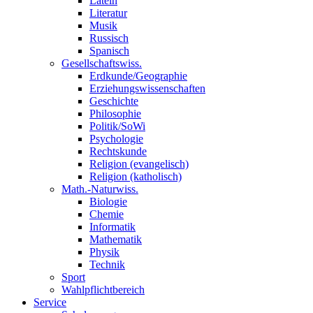
Latein
Literatur
Musik
Russisch
Spanisch
Gesellschaftswiss.
Erdkunde/Geographie
Erziehungswissenschaften
Geschichte
Philosophie
Politik/SoWi
Psychologie
Rechtskunde
Religion (evangelisch)
Religion (katholisch)
Math.-Naturwiss.
Biologie
Chemie
Informatik
Mathematik
Physik
Technik
Sport
Wahlpflichtbereich
Service