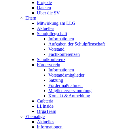
Projekte
Dateien
Über die SV
Eltern
Mitwirkung am LLG
Aktuelles
Schulpflegschaft
Informationen
Aufgaben der Schulpflegschaft
Vorstand
Fachkonferenzen
Schulkonferenz
Förderverein
Informationen
Vorstandsmitglieder
Satzung
Fördermaßnahmen
Mitgliederversammlung
Kontakt & Anmeldung
Cafeteria
LLInside
OrgaTeam
Ehemalige
Aktuelles
Informationen