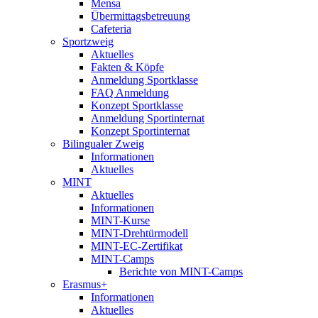
Mensa
Übermittagsbetreuung
Cafeteria
Sportzweig
Aktuelles
Fakten & Köpfe
Anmeldung Sportklasse
FAQ Anmeldung
Konzept Sportklasse
Anmeldung Sportinternat
Konzept Sportinternat
Bilingualer Zweig
Informationen
Aktuelles
MINT
Aktuelles
Informationen
MINT-Kurse
MINT-Drehtürmodell
MINT-EC-Zertifikat
MINT-Camps
Berichte von MINT-Camps
Erasmus+
Informationen
Aktuelles