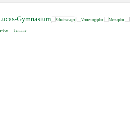
-Lucas-Gymnasium
rvice
Termine