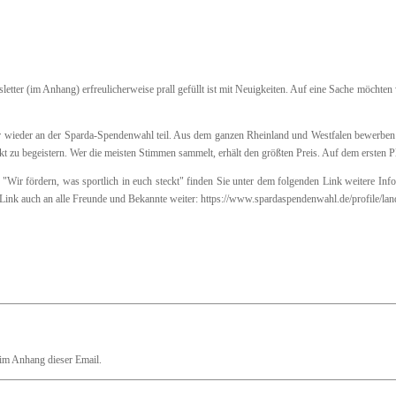
letter (im Anhang) erfreulicherweise prall gefüllt ist mit Neuigkeiten. Auf eine Sache möchte
ieder an der Sparda-Spendenwahl teil. Aus dem ganzen Rheinland und Westfalen bewerben s
ekt zu begeistern. Wer die meisten Stimmen sammelt, erhält den größten Preis. Auf dem ersten P
Wir fördern, was sportlich in euch steckt" finden Sie unter dem folgenden Link weitere In
 Link auch an alle Freunde und Bekannte weiter: https://www.spardaspendenwahl.de/profile/la
im Anhang dieser Email.