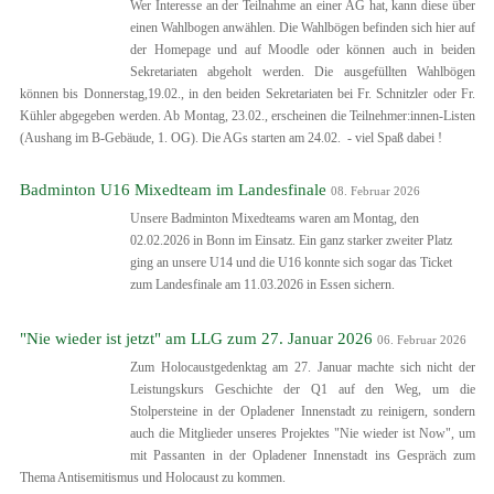
Wer Interesse an der Teilnahme an einer AG hat, kann diese über
einen Wahlbogen anwählen. Die Wahlbögen befinden sich hier auf
der Homepage und auf Moodle oder können auch in beiden
Sekretariaten abgeholt werden. Die ausgefüllten Wahlbögen
können bis Donnerstag,19.02., in den beiden Sekretariaten bei Fr. Schnitzler oder Fr.
Kühler abgegeben werden. Ab Montag, 23.02., erscheinen die Teilnehmer:innen-Listen
(Aushang im B-Gebäude, 1. OG). Die AGs starten am 24.02. - viel Spaß dabei !
Badminton U16 Mixedteam im Landesfinale
08. Februar 2026
Unsere Badminton Mixedteams waren am Montag, den
02.02.2026 in Bonn im Einsatz. Ein ganz starker zweiter Platz
ging an unsere U14 und die U16 konnte sich sogar das Ticket
zum Landesfinale am 11.03.2026 in Essen sichern.
"Nie wieder ist jetzt" am LLG zum 27. Januar 2026
06. Februar 2026
Zum Holocaustgedenktag am 27. Januar machte sich nicht der
Leistungskurs Geschichte der Q1 auf den Weg, um die
Stolpersteine in der Opladener Innenstadt zu reinigern, sondern
auch die Mitglieder unseres Projektes "Nie wieder ist Now", um
mit Passanten in der Opladener Innenstadt ins Gespräch zum
Thema Antisemitismus und Holocaust zu kommen.