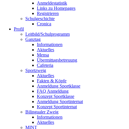
Anmeldestatistik
Links zu Homepages
Registrieren
Schulgeschichte
Cronica
Profil
Leitbild/Schulprogramm
Ganztag
Informationen
Aktuelles
Mensa
Übermittagsbetreuung
Cafeteria
Sportzweig
Aktuelles
Fakten & Köpfe
Anmeldung Sportklasse
FAQ Anmeldung
Konzept Sportklasse
Anmeldung Sportinternat
Konzept Sportinternat
Bilingualer Zweig
Informationen
Aktuelles
MINT