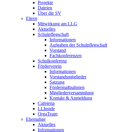
Projekte
Dateien
Über die SV
Eltern
Mitwirkung am LLG
Aktuelles
Schulpflegschaft
Informationen
Aufgaben der Schulpflegschaft
Vorstand
Fachkonferenzen
Schulkonferenz
Förderverein
Informationen
Vorstandsmitglieder
Satzung
Fördermaßnahmen
Mitgliederversammlung
Kontakt & Anmeldung
Cafeteria
LLInside
OrgaTeam
Ehemalige
Aktuelles
Informationen