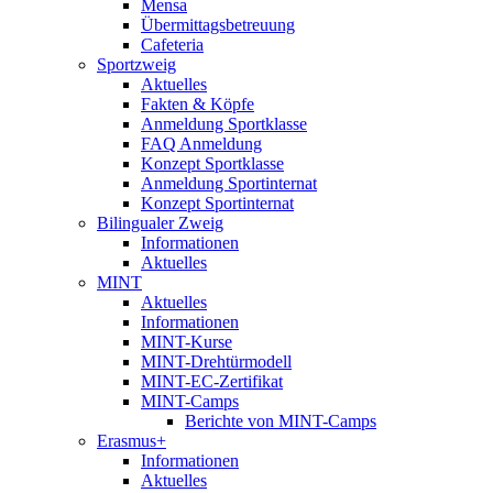
Mensa
Übermittagsbetreuung
Cafeteria
Sportzweig
Aktuelles
Fakten & Köpfe
Anmeldung Sportklasse
FAQ Anmeldung
Konzept Sportklasse
Anmeldung Sportinternat
Konzept Sportinternat
Bilingualer Zweig
Informationen
Aktuelles
MINT
Aktuelles
Informationen
MINT-Kurse
MINT-Drehtürmodell
MINT-EC-Zertifikat
MINT-Camps
Berichte von MINT-Camps
Erasmus+
Informationen
Aktuelles