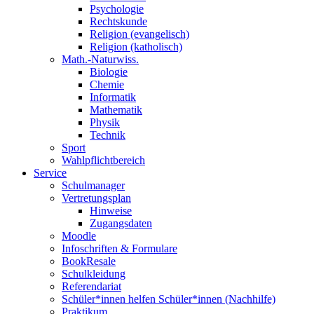
Psychologie
Rechtskunde
Religion (evangelisch)
Religion (katholisch)
Math.-Naturwiss.
Biologie
Chemie
Informatik
Mathematik
Physik
Technik
Sport
Wahlpflichtbereich
Service
Schulmanager
Vertretungsplan
Hinweise
Zugangsdaten
Moodle
Infoschriften & Formulare
BookResale
Schulkleidung
Referendariat
Schüler*innen helfen Schüler*innen (Nachhilfe)
Praktikum