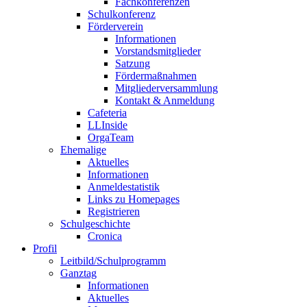
Fachkonferenzen
Schulkonferenz
Förderverein
Informationen
Vorstandsmitglieder
Satzung
Fördermaßnahmen
Mitgliederversammlung
Kontakt & Anmeldung
Cafeteria
LLInside
OrgaTeam
Ehemalige
Aktuelles
Informationen
Anmeldestatistik
Links zu Homepages
Registrieren
Schulgeschichte
Cronica
Profil
Leitbild/Schulprogramm
Ganztag
Informationen
Aktuelles