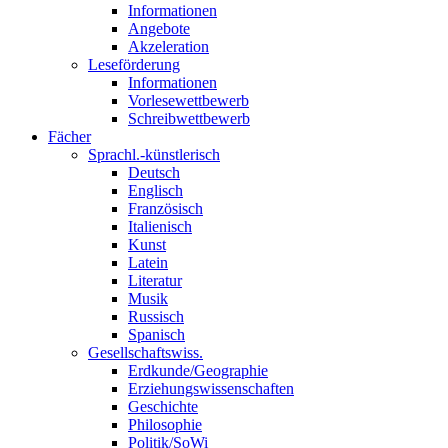
Informationen
Angebote
Akzeleration
Leseförderung
Informationen
Vorlesewettbewerb
Schreibwettbewerb
Fächer
Sprachl.-künstlerisch
Deutsch
Englisch
Französisch
Italienisch
Kunst
Latein
Literatur
Musik
Russisch
Spanisch
Gesellschaftswiss.
Erdkunde/Geographie
Erziehungswissenschaften
Geschichte
Philosophie
Politik/SoWi