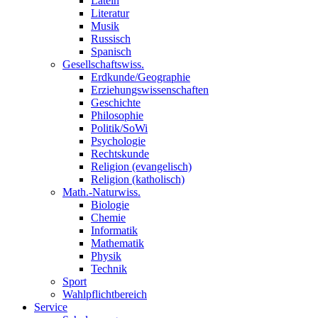
Latein
Literatur
Musik
Russisch
Spanisch
Gesellschaftswiss.
Erdkunde/Geographie
Erziehungswissenschaften
Geschichte
Philosophie
Politik/SoWi
Psychologie
Rechtskunde
Religion (evangelisch)
Religion (katholisch)
Math.-Naturwiss.
Biologie
Chemie
Informatik
Mathematik
Physik
Technik
Sport
Wahlpflichtbereich
Service