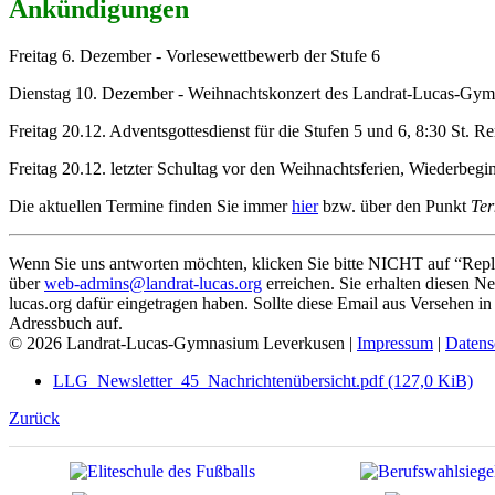
Ankündigungen
Freitag 6. Dezember - Vorlesewettbewerb der Stufe 6
Dienstag 10. Dezember - Weihnachtskonzert des Landrat-Lucas-Gymn
Freitag 20.12. Adventsgottesdienst für die Stufen 5 und 6, 8:30 St. R
Freitag 20.12. letzter Schultag vor den Weihnachtsferien, Wiederbegi
Die aktuellen Termine finden Sie immer
hier
bzw. über den Punkt
Te
Wenn Sie uns antworten möchten, klicken Sie bitte NICHT auf “Rep
über
web-admins@landrat-lucas.org
erreichen. Sie erhalten diesen N
lucas.org dafür eingetragen haben. Sollte diese Email aus Versehen i
Adressbuch auf.
© 2026 Landrat-Lucas-Gymnasium Leverkusen |
Impressum
|
Datens
LLG_Newsletter_45_Nachrichtenübersicht.pdf
(127,0 KiB)
Zurück