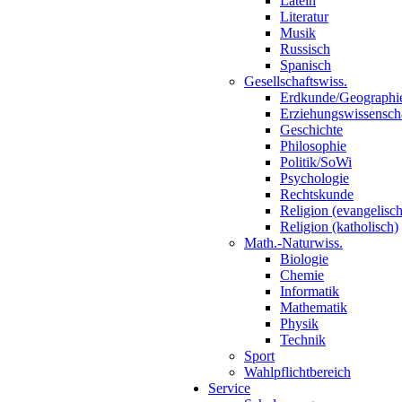
Latein
Literatur
Musik
Russisch
Spanisch
Gesellschaftswiss.
Erdkunde/Geographi
Erziehungswissensch
Geschichte
Philosophie
Politik/SoWi
Psychologie
Rechtskunde
Religion (evangelisch
Religion (katholisch)
Math.-Naturwiss.
Biologie
Chemie
Informatik
Mathematik
Physik
Technik
Sport
Wahlpflichtbereich
Service