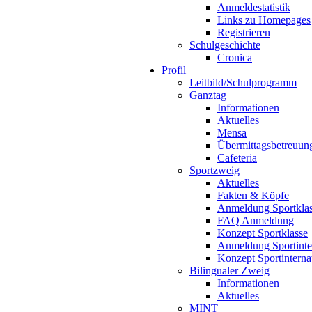
Anmeldestatistik
Links zu Homepages
Registrieren
Schulgeschichte
Cronica
Profil
Leitbild/Schulprogramm
Ganztag
Informationen
Aktuelles
Mensa
Übermittagsbetreuun
Cafeteria
Sportzweig
Aktuelles
Fakten & Köpfe
Anmeldung Sportkla
FAQ Anmeldung
Konzept Sportklasse
Anmeldung Sportinte
Konzept Sportinterna
Bilingualer Zweig
Informationen
Aktuelles
MINT