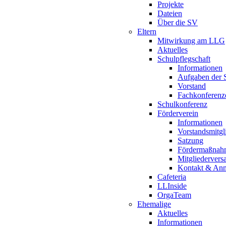
Projekte
Dateien
Über die SV
Eltern
Mitwirkung am LLG
Aktuelles
Schulpflegschaft
Informationen
Aufgaben der S
Vorstand
Fachkonferenz
Schulkonferenz
Förderverein
Informationen
Vorstandsmitgl
Satzung
Fördermaßnah
Mitgliederver
Kontakt & An
Cafeteria
LLInside
OrgaTeam
Ehemalige
Aktuelles
Informationen