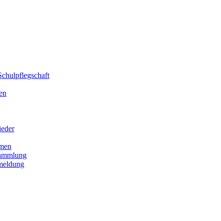
chulpflegschaft
en
ieder
men
sammlung
meldung