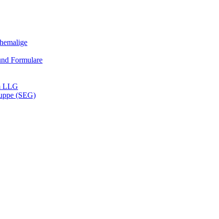
Ehemalige
und Formulare
m LLG
ruppe (SEG)