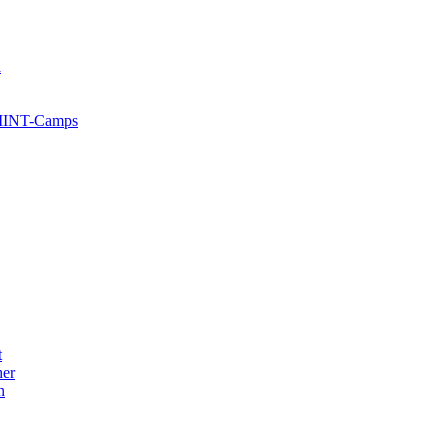
l
 MINT-Camps
t
her
n