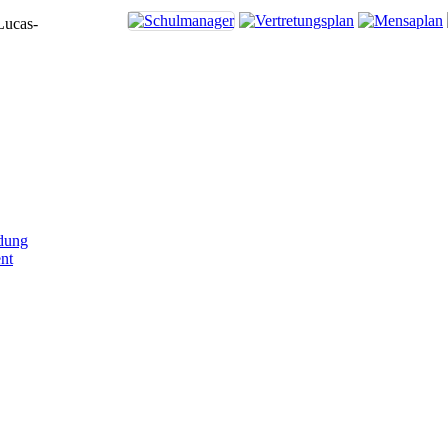
Lucas-
dung
nt