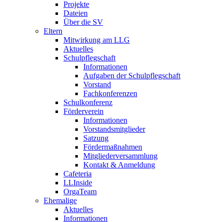
Projekte
Dateien
Über die SV
Eltern
Mitwirkung am LLG
Aktuelles
Schulpflegschaft
Informationen
Aufgaben der Schulpflegschaft
Vorstand
Fachkonferenzen
Schulkonferenz
Förderverein
Informationen
Vorstandsmitglieder
Satzung
Fördermaßnahmen
Mitgliederversammlung
Kontakt & Anmeldung
Cafeteria
LLInside
OrgaTeam
Ehemalige
Aktuelles
Informationen