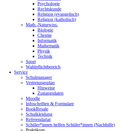
Psychologie
Rechtskunde
Religion (evangelisch)
Religion (katholisch)
Math.-Naturwiss.
Biologie
Chemie
Informatik
Mathematik
Physik
Technik
Sport
Wahlpflichtbereich
Service
Schulmanager
Vertretungsplan
Hinweise
Zugangsdaten
Moodle
Infoschriften & Formulare
BookResale
Schulkleidung
Referendariat
Schüler*innen helfen Schüler*innen (Nachhilfe)
Praktikum