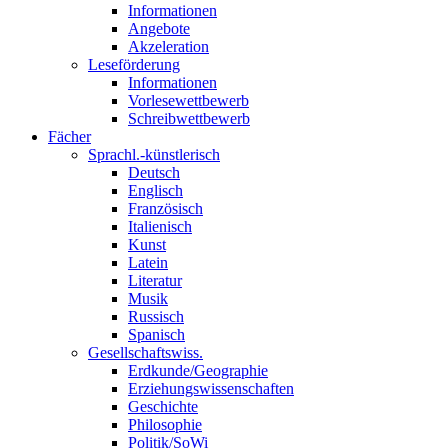
Informationen
Angebote
Akzeleration
Leseförderung
Informationen
Vorlesewettbewerb
Schreibwettbewerb
Fächer
Sprachl.-künstlerisch
Deutsch
Englisch
Französisch
Italienisch
Kunst
Latein
Literatur
Musik
Russisch
Spanisch
Gesellschaftswiss.
Erdkunde/Geographie
Erziehungswissenschaften
Geschichte
Philosophie
Politik/SoWi