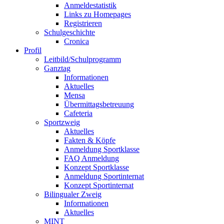
Anmeldestatistik
Links zu Homepages
Registrieren
Schulgeschichte
Cronica
Profil
Leitbild/Schulprogramm
Ganztag
Informationen
Aktuelles
Mensa
Übermittagsbetreuung
Cafeteria
Sportzweig
Aktuelles
Fakten & Köpfe
Anmeldung Sportklasse
FAQ Anmeldung
Konzept Sportklasse
Anmeldung Sportinternat
Konzept Sportinternat
Bilingualer Zweig
Informationen
Aktuelles
MINT