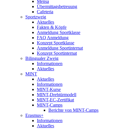
Mensa
Übermittagsbetreuung
Cafeteria
Sportzweig
Aktuelles
Fakten & Köpfe
Anmeldung Sportklasse
FAQ Anmeldung
Konzept Sportklasse
Anmeldung Sportinternat
Konzept Sportinternat
Bilingualer Zweig
Informationen
Aktuelles
MINT
Aktuelles
Informationen
MINT-Kurse
MINT-Drehtürmodell
MINT-EC-Zertifikat
MINT-Camps
Berichte von MINT-Camps
Erasmus+
Informationen
Aktuelles