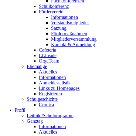
Fachkonferenzen
Schulkonferenz
Förderverein
Informationen
Vorstandsmitglieder
Satzung
Fördermaßnahmen
Mitgliederversammlung
Kontakt & Anmeldung
Cafeteria
LLInside
OrgaTeam
Ehemalige
Aktuelles
Informationen
Anmeldestatistik
Links zu Homepages
Registrieren
Schulgeschichte
Cronica
Profil
Leitbild/Schulprogramm
Ganztag
Informationen
Aktuelles