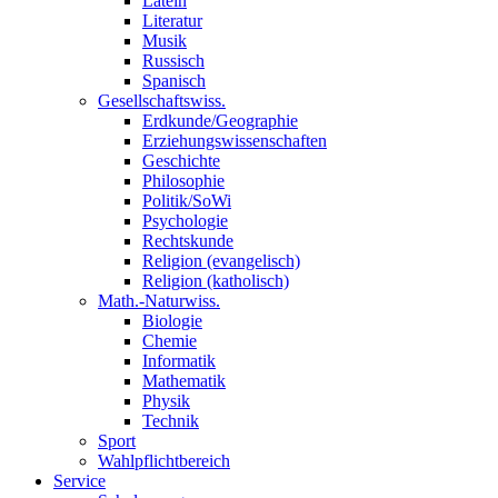
Latein
Literatur
Musik
Russisch
Spanisch
Gesellschaftswiss.
Erdkunde/Geographie
Erziehungswissenschaften
Geschichte
Philosophie
Politik/SoWi
Psychologie
Rechtskunde
Religion (evangelisch)
Religion (katholisch)
Math.-Naturwiss.
Biologie
Chemie
Informatik
Mathematik
Physik
Technik
Sport
Wahlpflichtbereich
Service