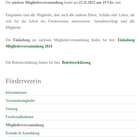
Die
nächste Mitgliederversammlung
findet am
25.11.2025 um 19
Uhr
statt.
Eingeladen sind alle Mitglieder, aber auch alle anderen Eltern, Schüler oder Lehrer, die
sich für die Arbeit des Fördervereins interessieren. Stimmberechtigt sind alle
Mitglieder.
Die
Einladung
zur nächsten Mitgliederversammlung finden Sie hier:
Einladung
Mitgliederversammlung 2024
Die Beitrittserklärung finden Sie hier:
Beitrittserklärung
Förderverein
Navigation
Informationen
überspringen
Vorstandsmitglieder
Satzung
Fördermaßnahmen
Mitgliederversammlung
Kontakt & Anmeldung