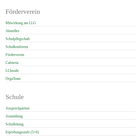
Förderverein
Navigation
Mitwirkung am LLG
überspringen
Aktuelles
Schulpflegschaft
Schulkonferenz
Förderverein
Cafeteria
LLInside
OrgaTeam
Schule
Navigation
Ansprechpartner
überspringen
Anmeldung
Schulleitung
Erprobungsstufe (5+6)