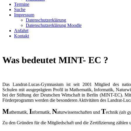
Termine
Suche
Impressum
Datenschutzerklärung
Datenschutzerklärung Moodle
Anfahrt
Kontakt
Was bedeutet MINT- EC ?
Das Landrat-Lucas-Gymnasium ist seit 2001 Mitglied des natio
Schulen mit ausgeprägtem Profil in Mathematik, Informatik, Natur
bei der Stiftung der Deutschen Wirtschaft in Berlin (MINT-EC). Mit
Förderprogramm werden die besonderen Aktivitäten des Landrat-Lu
M
I
N
T
athematik,
nformatik,
aturwissenschaften und
echnik
(als 
Zu den Gründen für die Mitgliedschaft und die Zertifizierung zählen u