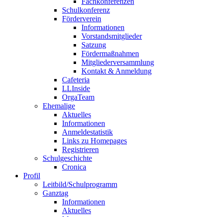
Fachkonferenzen
Schulkonferenz
Förderverein
Informationen
Vorstandsmitglieder
Satzung
Fördermaßnahmen
Mitgliederversammlung
Kontakt & Anmeldung
Cafeteria
LLInside
OrgaTeam
Ehemalige
Aktuelles
Informationen
Anmeldestatistik
Links zu Homepages
Registrieren
Schulgeschichte
Cronica
Profil
Leitbild/Schulprogramm
Ganztag
Informationen
Aktuelles