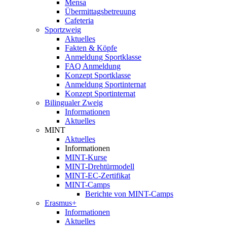
Mensa
Übermittagsbetreuung
Cafeteria
Sportzweig
Aktuelles
Fakten & Köpfe
Anmeldung Sportklasse
FAQ Anmeldung
Konzept Sportklasse
Anmeldung Sportinternat
Konzept Sportinternat
Bilingualer Zweig
Informationen
Aktuelles
MINT
Aktuelles
Informationen
MINT-Kurse
MINT-Drehtürmodell
MINT-EC-Zertifikat
MINT-Camps
Berichte von MINT-Camps
Erasmus+
Informationen
Aktuelles