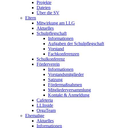
Projekte
Dateien
Über die SV
Eltern
Mitwirkung am LLG
Aktuelles
Schulpflegschaft
Informationen
Aufgaben der Schulpflegschaft
Vorstand
Fachkonferenzen
Schulkonferenz
Förderverein
Informationen
Vorstandsmitglieder
Satzung
Fördermaßnahmen
Mitgliederversammlung
Kontakt & Anmeldung
Cafeteria
LLInside
OrgaTeam
Ehemalige
Aktuelles
Informationen