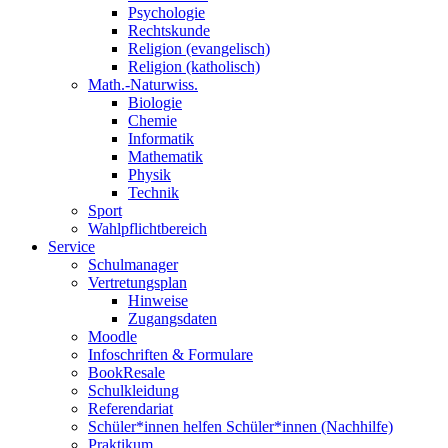
Psychologie
Rechtskunde
Religion (evangelisch)
Religion (katholisch)
Math.-Naturwiss.
Biologie
Chemie
Informatik
Mathematik
Physik
Technik
Sport
Wahlpflichtbereich
Service
Schulmanager
Vertretungsplan
Hinweise
Zugangsdaten
Moodle
Infoschriften & Formulare
BookResale
Schulkleidung
Referendariat
Schüler*innen helfen Schüler*innen (Nachhilfe)
Praktikum