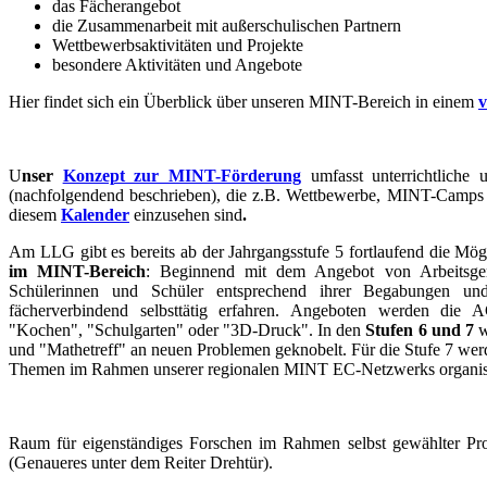
das Fächerangebot
die Zusammenarbeit mit außerschulischen Partnern
Wettbewerbsaktivitäten und Projekte
besondere Aktivitäten und Angebote
Hier findet sich ein Überblick über unseren MINT-Bereich in einem
v
U
nser
Konzept zur MINT-Förderung
umfasst unterrichtliche 
(nachfolgendend beschrieben), die z.B. Wettbewerbe, MINT-Camps 
diesem
Kalender
einzusehen sind
.
Am LLG gibt es bereits ab der Jahrgangsstufe 5 fortlaufend die Mög
im MINT-Bereich
: Beginnend mit dem Angebot von Arbeitsge
Schülerinnen und Schüler entsprechend ihrer Begabungen und 
fächerverbindend selbsttätig erfahren. Angeboten werden die 
"Kochen", "Schulgarten" oder "3D-Druck". In den
Stufen 6 und 7
w
und "Mathetreff" an neuen Problemen geknobelt. Für die Stufe 7 wer
Themen im Rahmen unserer regionalen MINT EC-Netzwerks organisi
Raum für eigenständiges Forschen im Rahmen selbst gewählter Pro
(Genaueres unter dem Reiter Drehtür).