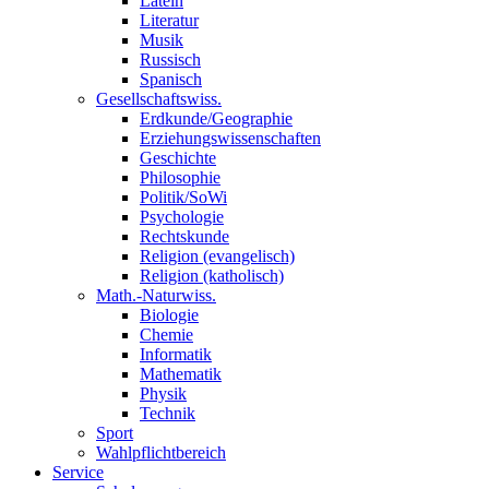
Latein
Literatur
Musik
Russisch
Spanisch
Gesellschaftswiss.
Erdkunde/Geographie
Erziehungswissenschaften
Geschichte
Philosophie
Politik/SoWi
Psychologie
Rechtskunde
Religion (evangelisch)
Religion (katholisch)
Math.-Naturwiss.
Biologie
Chemie
Informatik
Mathematik
Physik
Technik
Sport
Wahlpflichtbereich
Service