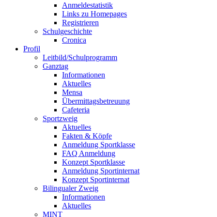
Anmeldestatistik
Links zu Homepages
Registrieren
Schulgeschichte
Cronica
Profil
Leitbild/Schulprogramm
Ganztag
Informationen
Aktuelles
Mensa
Übermittagsbetreuung
Cafeteria
Sportzweig
Aktuelles
Fakten & Köpfe
Anmeldung Sportklasse
FAQ Anmeldung
Konzept Sportklasse
Anmeldung Sportinternat
Konzept Sportinternat
Bilingualer Zweig
Informationen
Aktuelles
MINT