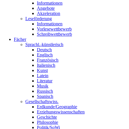
Informationen
Angebote
Akzeleration
Leseförderung
Informationen
Vorlesewettbewerb
Schreibwettbewerb
Fächer
Sprachl.-künstlerisch
Deutsch
Englisch
Französisch
Italienisch
Kunst
Latein
Literatur
Musik
Russisch
Spanisch
Gesellschaftswiss.
Erdkunde/Geographie
Erziehungswissenschaften
Geschichte
Philosophie
Politik/SoWi