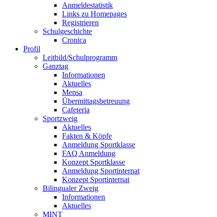
Anmeldestatistik
Links zu Homepages
Registrieren
Schulgeschichte
Cronica
Profil
Leitbild/Schulprogramm
Ganztag
Informationen
Aktuelles
Mensa
Übermittagsbetreuung
Cafeteria
Sportzweig
Aktuelles
Fakten & Köpfe
Anmeldung Sportklasse
FAQ Anmeldung
Konzept Sportklasse
Anmeldung Sportinternat
Konzept Sportinternat
Bilingualer Zweig
Informationen
Aktuelles
MINT