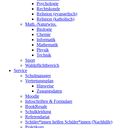
Psychologie
Rechtskunde
Religion (evangelisch)
Religion (katholisch)
Math.-Naturwiss.
Biologie
Chemie
Informatik
Mathematik
Physik
Technik
Sport
Wahlpflichtbereich
Service
Schulmanager
Vertretungsplan
Hinweise
Zugangsdaten
Moodle
Infoschriften & Formulare
BookResale
Schulkleidung
Referendariat
Schüler*innen helfen Schüler*innen (Nachhilfe)
Praktikum