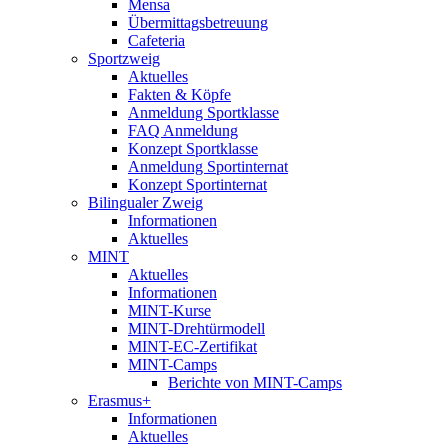
Mensa
Übermittagsbetreuung
Cafeteria
Sportzweig
Aktuelles
Fakten & Köpfe
Anmeldung Sportklasse
FAQ Anmeldung
Konzept Sportklasse
Anmeldung Sportinternat
Konzept Sportinternat
Bilingualer Zweig
Informationen
Aktuelles
MINT
Aktuelles
Informationen
MINT-Kurse
MINT-Drehtürmodell
MINT-EC-Zertifikat
MINT-Camps
Berichte von MINT-Camps
Erasmus+
Informationen
Aktuelles