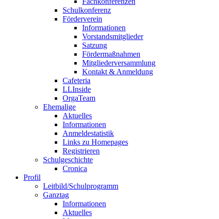
Fachkonferenzen
Schulkonferenz
Förderverein
Informationen
Vorstandsmitglieder
Satzung
Fördermaßnahmen
Mitgliederversammlung
Kontakt & Anmeldung
Cafeteria
LLInside
OrgaTeam
Ehemalige
Aktuelles
Informationen
Anmeldestatistik
Links zu Homepages
Registrieren
Schulgeschichte
Cronica
Profil
Leitbild/Schulprogramm
Ganztag
Informationen
Aktuelles