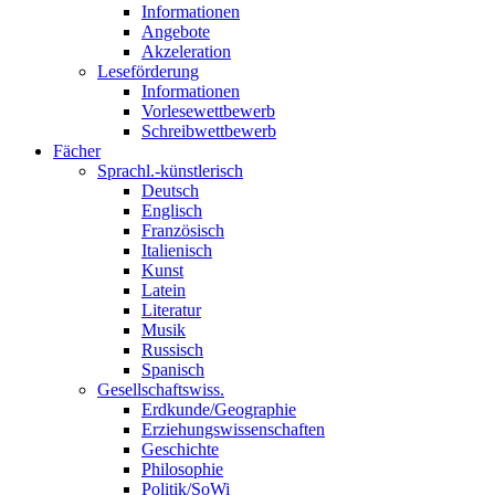
Informationen
Angebote
Akzeleration
Leseförderung
Informationen
Vorlesewettbewerb
Schreibwettbewerb
Fächer
Sprachl.-künstlerisch
Deutsch
Englisch
Französisch
Italienisch
Kunst
Latein
Literatur
Musik
Russisch
Spanisch
Gesellschaftswiss.
Erdkunde/Geographie
Erziehungswissenschaften
Geschichte
Philosophie
Politik/SoWi