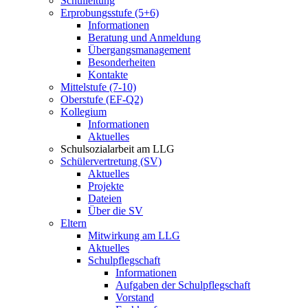
Schulleitung
Erprobungsstufe (5+6)
Informationen
Beratung und Anmeldung
Übergangsmanagement
Besonderheiten
Kontakte
Mittelstufe (7-10)
Oberstufe (EF-Q2)
Kollegium
Informationen
Aktuelles
Schulsozialarbeit am LLG
Schülervertretung (SV)
Aktuelles
Projekte
Dateien
Über die SV
Eltern
Mitwirkung am LLG
Aktuelles
Schulpflegschaft
Informationen
Aufgaben der Schulpflegschaft
Vorstand