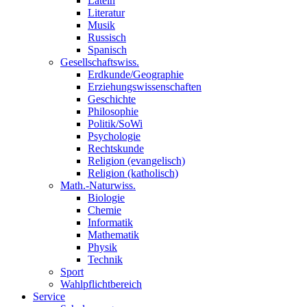
Latein
Literatur
Musik
Russisch
Spanisch
Gesellschaftswiss.
Erdkunde/Geographie
Erziehungswissenschaften
Geschichte
Philosophie
Politik/SoWi
Psychologie
Rechtskunde
Religion (evangelisch)
Religion (katholisch)
Math.-Naturwiss.
Biologie
Chemie
Informatik
Mathematik
Physik
Technik
Sport
Wahlpflichtbereich
Service