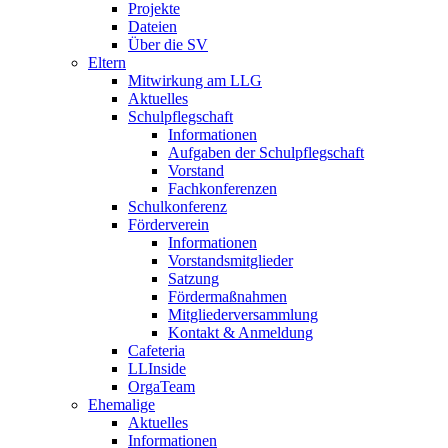
Projekte
Dateien
Über die SV
Eltern
Mitwirkung am LLG
Aktuelles
Schulpflegschaft
Informationen
Aufgaben der Schulpflegschaft
Vorstand
Fachkonferenzen
Schulkonferenz
Förderverein
Informationen
Vorstandsmitglieder
Satzung
Fördermaßnahmen
Mitgliederversammlung
Kontakt & Anmeldung
Cafeteria
LLInside
OrgaTeam
Ehemalige
Aktuelles
Informationen