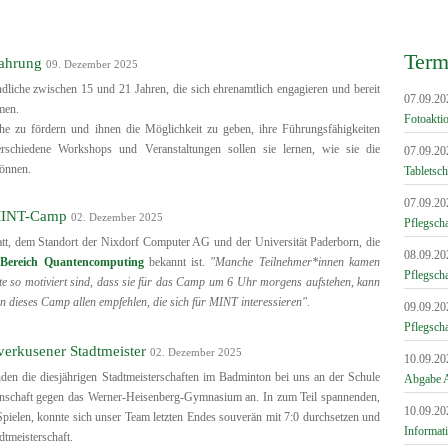
Term
fahrung
09. Dezember 2025
dliche zwischen 15 und 21 Jahren, die sich ehrenamtlich engagieren und bereit
07.09.20
men.
Fotoakti
iche zu fördern und ihnen die Möglichkeit zu geben, ihre Führungsfähigkeiten
rschiedene Workshops und Veranstaltungen sollen sie lernen, wie sie die
07.09.20
können.
Tabletsc
07.09.20
 MINT-Camp
02. Dezember 2025
Pflegscha
tt, dem Standort der Nixdorf Computer AG und der Universität Paderborn, die
08.09.20
 Bereich Quantencomputing
bekannt ist.
"Manche Teilnehmer*innen kamen
Pflegscha
 so motiviert sind, dass sie für das Camp um 6 Uhr morgens aufstehen, kann
nn dieses Camp allen empfehlen, die sich für MINT interessieren"
.
09.09.20
Pflegscha
rkusener Stadtmeister
02. Dezember 2025
10.09.20
nden die diesjährigen Stadtmeisterschaften im Badminton bei uns an der Schule
Abgabe A
nnschaft gegen das Werner-Heisenberg-Gymnasium an. In zum Teil spannenden,
10.09.20
pielen, konnte sich unser Team letzten Endes souverän mit 7:0 durchsetzen und
Informat
dtmeisterschaft.