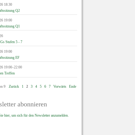
26 18:30
aftssitzung Q2
26 19:00
aftssitzung Q1
26
Gs Stufen 5 - 7
26 19:00
aftssitzung EF
26 19:00–22:00
en Treffen
on 9
Zurück
1
2
3
4
5
6
7
Vorwärts
Ende
letter abonnieren
ie hier, um sich für den Newsletter anzumelden.