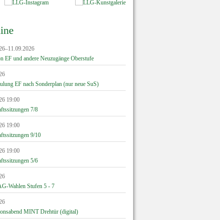
ine
26–11.09.2026
on EF und andere Neuzugänge Oberstufe
26
hulung EF nach Sonderplan (nur neue SuS)
26 19:00
ftssitzungen 7/8
26 19:00
ftssitzungen 9/10
26 19:00
ftssitzungen 5/6
26
G-Wahlen Stufen 5 - 7
26
ionsabend MINT Drehtür (digital)