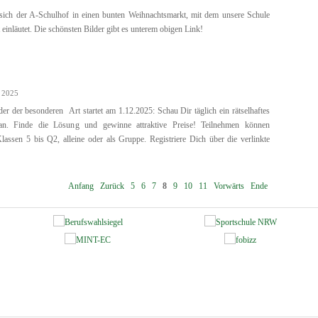
 sich der A-Schulhof in einen bunten Weihnachtsmarkt, mit dem unsere Schule
t einläutet. Die schönsten Bilder gibt es unterem obigen Link!
 2025
er der besonderen Art startet am 1.12.2025: Schau Dir täglich ein rätselhaftes
an. Finde die Lösung und gewinne attraktive Preise! Teilnehmen können
assen 5 bis Q2, alleine oder als Gruppe. Registriere Dich über die verlinkte
Anfang
Zurück
5
6
7
8
9
10
11
Vorwärts
Ende