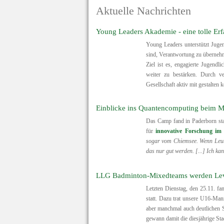
Aktuelle Nachrichten
Young Leaders Akademie - eine tolle Er
Young Leaders unterstützt Jugen
sind, Verantwortung zu überneh
Ziel ist es, engagierte Jugendl
weiter zu bestärken. Durch ve
Gesellschaft aktiv mit gestalten 
Einblicke ins Quantencomputing beim
Das Camp fand in Paderborn sta
für
innovative Forschung im
sogar vom Chiemsee. Wenn Leute
das nur gut werden. [...] Ich ka
LLG Badminton-Mixedteams werden Leve
Letzten Dienstag, den 25.11. fa
statt. Dazu trat unsere U16-Ma
aber manchmal auch deutlichen S
gewann damit die diesjährige Sta