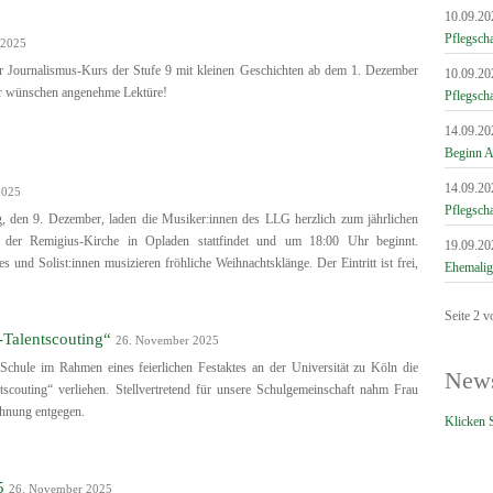
10.09.20
Pflegsch
 2025
r Journalismus-Kurs der Stufe 9 mit kleinen Geschichten ab dem 1. Dezember
10.09.20
ir wünschen angenehme Lektüre!
Pflegsch
14.09.20
Beginn A
14.09.20
2025
Pflegsch
, den 9. Dezember, laden die Musiker:innen des LLG herzlich zum jährlichen
n der Remigius-Kirche in Opladen stattfindet und um 18:00 Uhr beginnt.
19.09.20
 und Solist:innen musizieren fröhliche Weihnachtsklänge. Der Eintritt ist frei,
Ehemalig
Seite 2 v
-Talentscouting“
26. November 2025
chule im Rahmen eines feierlichen Festaktes an der Universität zu Köln die
News
scouting“ verliehen. Stellvertretend für unsere Schulgemeinschaft nahm Frau
chnung entgegen.
Klicken S
5
26. November 2025