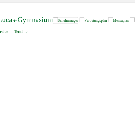
-Lucas-Gymnasium
rvice
Termine