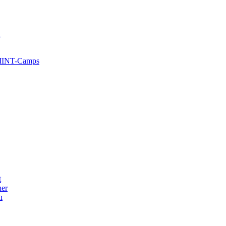
l
 MINT-Camps
t
her
n