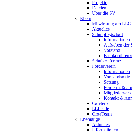
Projekte
Dateien
Über die SV
Eltern
Mitwirkung am LLG
Aktuelles
Schulpflegschaft
Informationen
Aufgaben der S
Vorstand
Fachkonferenz
Schulkonferenz
Förderverein
Informationen
Vorstandsmitgl
Satzung
Fördermaßnah
Mitgliederver
Kontakt & An
Cafeteria
LLInside
OrgaTeam
Ehemalige
Aktuelles
Informationen