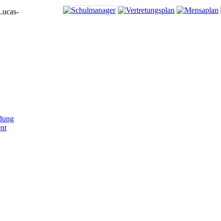
Lucas-
dung
nt