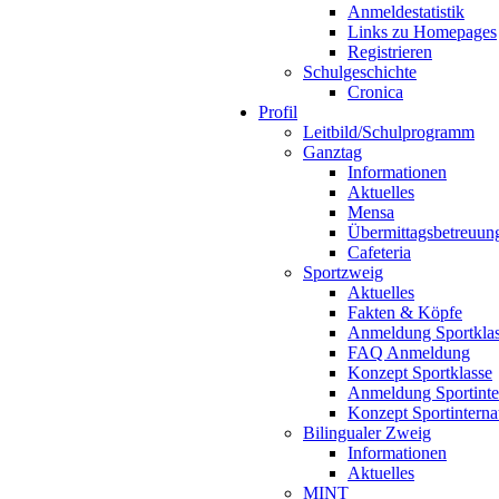
Anmeldestatistik
Links zu Homepages
Registrieren
Schulgeschichte
Cronica
Profil
Leitbild/Schulprogramm
Ganztag
Informationen
Aktuelles
Mensa
Übermittagsbetreuun
Cafeteria
Sportzweig
Aktuelles
Fakten & Köpfe
Anmeldung Sportkla
FAQ Anmeldung
Konzept Sportklasse
Anmeldung Sportinte
Konzept Sportinterna
Bilingualer Zweig
Informationen
Aktuelles
MINT