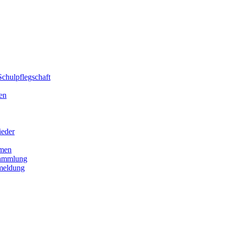
chulpflegschaft
en
ieder
men
sammlung
meldung