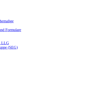
Ehemalige
und Formulare
m LLG
ruppe (SEG)