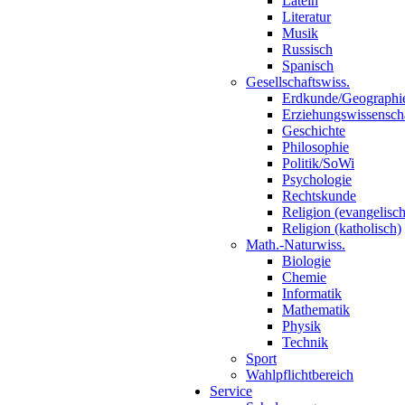
Latein
Literatur
Musik
Russisch
Spanisch
Gesellschaftswiss.
Erdkunde/Geographi
Erziehungswissensch
Geschichte
Philosophie
Politik/SoWi
Psychologie
Rechtskunde
Religion (evangelisch
Religion (katholisch)
Math.-Naturwiss.
Biologie
Chemie
Informatik
Mathematik
Physik
Technik
Sport
Wahlpflichtbereich
Service