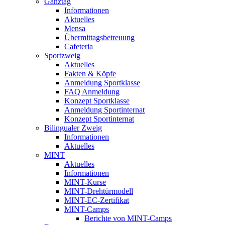
Ganztag
Informationen
Aktuelles
Mensa
Übermittagsbetreuung
Cafeteria
Sportzweig
Aktuelles
Fakten & Köpfe
Anmeldung Sportklasse
FAQ Anmeldung
Konzept Sportklasse
Anmeldung Sportinternat
Konzept Sportinternat
Bilingualer Zweig
Informationen
Aktuelles
MINT
Aktuelles
Informationen
MINT-Kurse
MINT-Drehtürmodell
MINT-EC-Zertifikat
MINT-Camps
Berichte von MINT-Camps