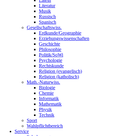
Latein
Literatur
Musik
Russisch
Spanisch
Gesellschaftswiss.
Erdkunde/Geographie
Erziehungswissenschaften
Geschichte
Philosophie
Politik/SoWi
Psychologie
Rechtskunde
Religion (evangelisch)
Religion (katholisch)
Math.-Naturwiss.
Biologie
Chemie
Informatik
Mathematik
Physik
Technik
Sport
Wahlpflichtbereich
Service