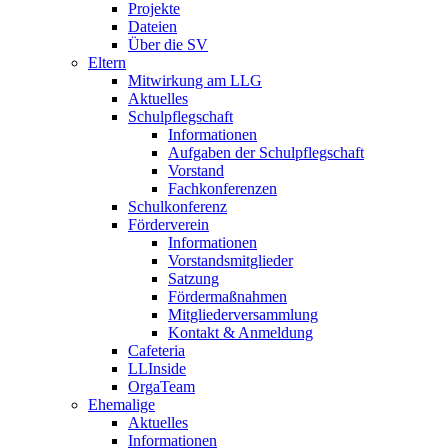
Projekte
Dateien
Über die SV
Eltern
Mitwirkung am LLG
Aktuelles
Schulpflegschaft
Informationen
Aufgaben der Schulpflegschaft
Vorstand
Fachkonferenzen
Schulkonferenz
Förderverein
Informationen
Vorstandsmitglieder
Satzung
Fördermaßnahmen
Mitgliederversammlung
Kontakt & Anmeldung
Cafeteria
LLInside
OrgaTeam
Ehemalige
Aktuelles
Informationen