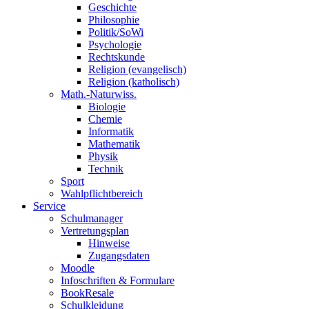
Geschichte
Philosophie
Politik/SoWi
Psychologie
Rechtskunde
Religion (evangelisch)
Religion (katholisch)
Math.-Naturwiss.
Biologie
Chemie
Informatik
Mathematik
Physik
Technik
Sport
Wahlpflichtbereich
Service
Schulmanager
Vertretungsplan
Hinweise
Zugangsdaten
Moodle
Infoschriften & Formulare
BookResale
Schulkleidung