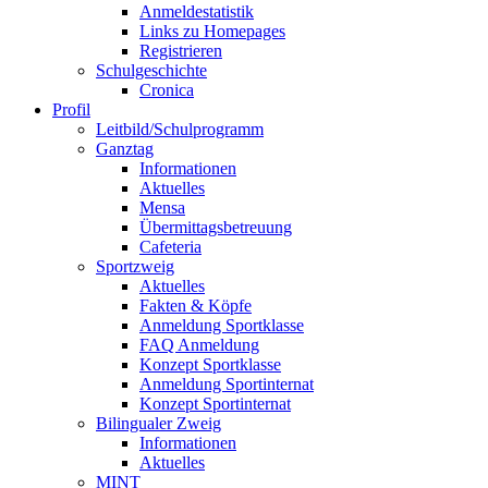
Anmeldestatistik
Links zu Homepages
Registrieren
Schulgeschichte
Cronica
Profil
Leitbild/Schulprogramm
Ganztag
Informationen
Aktuelles
Mensa
Übermittagsbetreuung
Cafeteria
Sportzweig
Aktuelles
Fakten & Köpfe
Anmeldung Sportklasse
FAQ Anmeldung
Konzept Sportklasse
Anmeldung Sportinternat
Konzept Sportinternat
Bilingualer Zweig
Informationen
Aktuelles
MINT