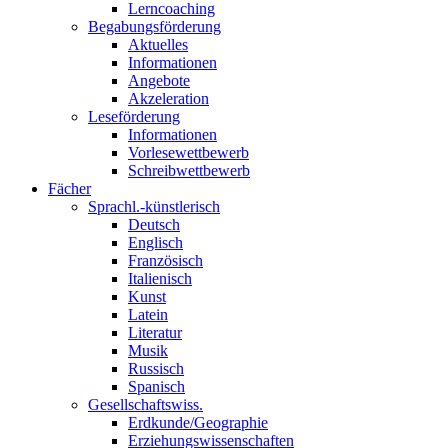
Lerncoaching
Begabungsförderung
Aktuelles
Informationen
Angebote
Akzeleration
Leseförderung
Informationen
Vorlesewettbewerb
Schreibwettbewerb
Fächer
Sprachl.-künstlerisch
Deutsch
Englisch
Französisch
Italienisch
Kunst
Latein
Literatur
Musik
Russisch
Spanisch
Gesellschaftswiss.
Erdkunde/Geographie
Erziehungswissenschaften