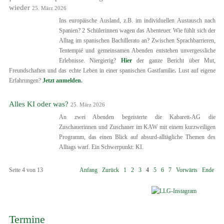
wieder
25. März 2026
Ins europäische Ausland, z.B. im individuellen Austausch nach
Spanien? 2 Schülerinnen wagen das Abenteuer. Wie fühlt sich der
Alltag im spanischen Bachillerato an? Zwischen Sprachbarrieren,
Tentempié und gemeinsamen Abenden entstehen unvergessliche
Erlebnisse. Niergierig?
Hier
der ganze Bericht über Mut,
Freundschaften und das echte Leben in einer spanischen Gastfamilie
.
Lust auf eigene
Erfahrungen?
Jetzt anmelden
.
Alles KI oder was?
25. März 2026
An zwei Abenden begeisterte die Kabarett-AG die
Zuschauerinnen und Zuschauer im KAW mit einem kurzweiligen
Programm, das einen Blick auf absurd-alltägliche Themen des
Alltags warf. Ein Schwerpunkt: KI.
Seite 4 von 13
Anfang
Zurück
1
2
3
4
5
6
7
Vorwärts
Ende
Termine