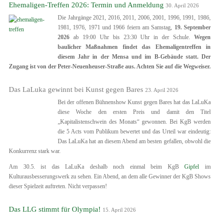
Ehemaligen-Treffen 2026: Termin und Anmeldung
30. April 2026
Die Jahrgänge 2021, 2016, 2011, 2006, 2001, 1996, 1991, 1986,
1981, 1976, 1971 und 1966 feiern am Samstag,
19. September
2026
ab 19:00 Uhr bis 23:30 Uhr in der Schule.
Wegen
baulicher Maßnahmen findet das Ehemaligentreffen in
diesem Jahr in der Mensa und im B-Gebäude statt. Der
Zugang ist von der Peter-Neuenheuser-Straße aus. Achten Sie auf die Wegweiser.
Das LaLuka gewinnt bei Kunst gegen Bares
23. April 2026
Bei der offenen Bühnenshow Kunst gegen Bares hat das LaLuKa
diese Woche den ersten Preis und damit den Titel
„Kapitalistenschwein des Monats“ gewonnen. Bei KgB werden
die 5 Acts vom Publikum bewertet und das Urteil war eindeutig:
Das LaLuKa hat an diesem Abend am besten gefallen, obwohl die
Konkurrenz stark war.
Am 30.5. ist das LaLuKa deshalb noch einmal beim KgB
Gipfel
im
Kulturausbesserungswerk zu sehen. Ein Abend, an dem alle Gewinner der KgB Shows
dieser Spielzeit auftreten. Nicht verpassen!
Das LLG stimmt für Olympia!
15. April 2026