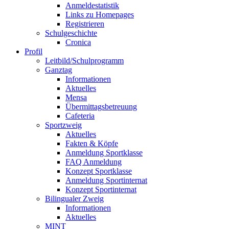
Anmeldestatistik
Links zu Homepages
Registrieren
Schulgeschichte
Cronica
Profil
Leitbild/Schulprogramm
Ganztag
Informationen
Aktuelles
Mensa
Übermittagsbetreuung
Cafeteria
Sportzweig
Aktuelles
Fakten & Köpfe
Anmeldung Sportklasse
FAQ Anmeldung
Konzept Sportklasse
Anmeldung Sportinternat
Konzept Sportinternat
Bilingualer Zweig
Informationen
Aktuelles
MINT