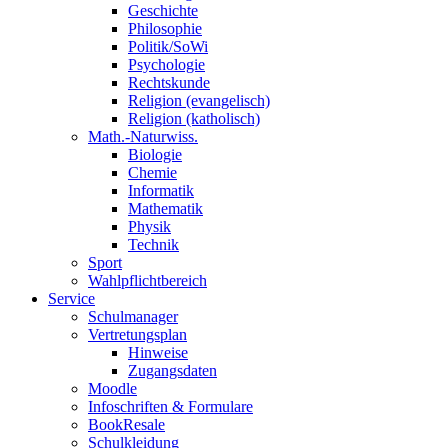
Geschichte
Philosophie
Politik/SoWi
Psychologie
Rechtskunde
Religion (evangelisch)
Religion (katholisch)
Math.-Naturwiss.
Biologie
Chemie
Informatik
Mathematik
Physik
Technik
Sport
Wahlpflichtbereich
Service
Schulmanager
Vertretungsplan
Hinweise
Zugangsdaten
Moodle
Infoschriften & Formulare
BookResale
Schulkleidung