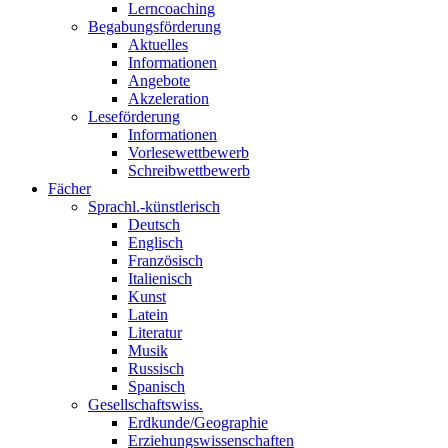
Lerncoaching
Begabungsförderung
Aktuelles
Informationen
Angebote
Akzeleration
Leseförderung
Informationen
Vorlesewettbewerb
Schreibwettbewerb
Fächer
Sprachl.-künstlerisch
Deutsch
Englisch
Französisch
Italienisch
Kunst
Latein
Literatur
Musik
Russisch
Spanisch
Gesellschaftswiss.
Erdkunde/Geographie
Erziehungswissenschaften