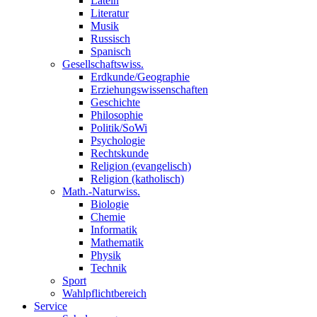
Latein
Literatur
Musik
Russisch
Spanisch
Gesellschaftswiss.
Erdkunde/Geographie
Erziehungswissenschaften
Geschichte
Philosophie
Politik/SoWi
Psychologie
Rechtskunde
Religion (evangelisch)
Religion (katholisch)
Math.-Naturwiss.
Biologie
Chemie
Informatik
Mathematik
Physik
Technik
Sport
Wahlpflichtbereich
Service