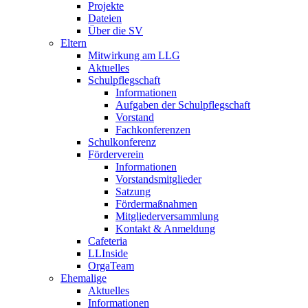
Projekte
Dateien
Über die SV
Eltern
Mitwirkung am LLG
Aktuelles
Schulpflegschaft
Informationen
Aufgaben der Schulpflegschaft
Vorstand
Fachkonferenzen
Schulkonferenz
Förderverein
Informationen
Vorstandsmitglieder
Satzung
Fördermaßnahmen
Mitgliederversammlung
Kontakt & Anmeldung
Cafeteria
LLInside
OrgaTeam
Ehemalige
Aktuelles
Informationen