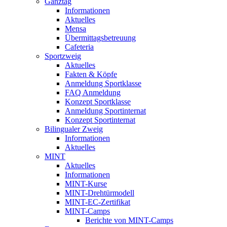
Ganztag
Informationen
Aktuelles
Mensa
Übermittagsbetreuung
Cafeteria
Sportzweig
Aktuelles
Fakten & Köpfe
Anmeldung Sportklasse
FAQ Anmeldung
Konzept Sportklasse
Anmeldung Sportinternat
Konzept Sportinternat
Bilingualer Zweig
Informationen
Aktuelles
MINT
Aktuelles
Informationen
MINT-Kurse
MINT-Drehtürmodell
MINT-EC-Zertifikat
MINT-Camps
Berichte von MINT-Camps