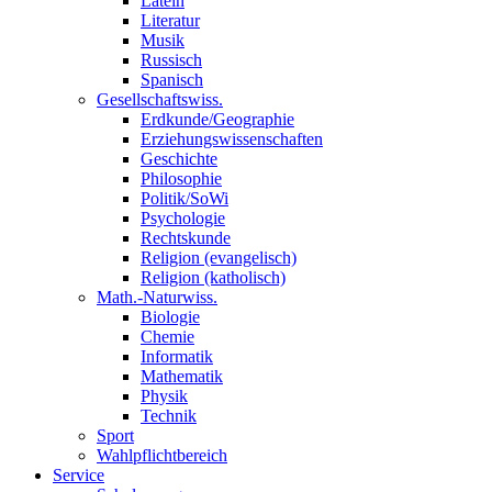
Latein
Literatur
Musik
Russisch
Spanisch
Gesellschaftswiss.
Erdkunde/Geographie
Erziehungswissenschaften
Geschichte
Philosophie
Politik/SoWi
Psychologie
Rechtskunde
Religion (evangelisch)
Religion (katholisch)
Math.-Naturwiss.
Biologie
Chemie
Informatik
Mathematik
Physik
Technik
Sport
Wahlpflichtbereich
Service