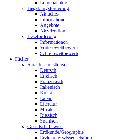
Lerncoaching
Begabungsförderung
Aktuelles
Informationen
Angebote
Akzeleration
Leseförderung
Informationen
Vorlesewettbewerb
Schreibwettbewerb
Fächer
Sprachl.-künstlerisch
Deutsch
Englisch
Französisch
Italienisch
Kunst
Latein
Literatur
Musik
Russisch
Spanisch
Gesellschaftswiss.
Erdkunde/Geographie
Erziehungswissenschaften