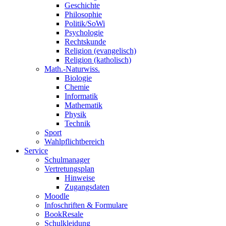
Geschichte
Philosophie
Politik/SoWi
Psychologie
Rechtskunde
Religion (evangelisch)
Religion (katholisch)
Math.-Naturwiss.
Biologie
Chemie
Informatik
Mathematik
Physik
Technik
Sport
Wahlpflichtbereich
Service
Schulmanager
Vertretungsplan
Hinweise
Zugangsdaten
Moodle
Infoschriften & Formulare
BookResale
Schulkleidung