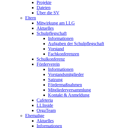
Projekte
Dateien
Über die SV
Eltern
Mitwirkung am LLG
Aktuelles
Schulpflegschaft
Informationen
Aufgaben der Schulpflegschaft
Vorstand
Fachkonferenzen
Schulkonferenz
Förderverein
Informationen
Vorstandsmitglieder
Satzung
Fördermaßnahmen
Mitgliederversammlung
Kontakt & Anmeldung
Cafeteria
LLInside
OrgaTeam
Ehemalige
Aktuelles
Informationen