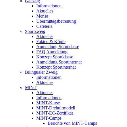
Ganztag
Informationen
Aktuelles
Mensa
Übermittagsbetreuung
Cafeteria
Sportzweig
Aktuelles
Fakten & Köpfe
Anmeldung Sportklasse
FAQ Anmeldung
Konzept Sportklasse
Anmeldung Sportinternat
Konzept Sportinternat
Bilingualer Zweig
Informationen
Aktuelles
MINT
Aktuelles
Informationen
MINT-Kurse
MINT-Drehtürmodell
MINT-EC-Zertifikat
MINT-Camps
Berichte von MINT-Camps