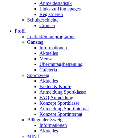
Anmeldestatistik
Links zu Homepages
Registrieren
Schulgeschichte
Cronica
Profil
Leitbild/Schulprogramm
Ganztag
Informationen
Aktuelles
Mensa
Übermittagsbetreuung
Cafeteria
Sportzweig
Aktuelles
Fakten & Köpfe
Anmeldung Sportklasse
FAQ Anmeldung
Konzept Sportklasse
Anmeldung Sportinternat
Konzept Sportinternat
Bilingualer Zweig
Informationen
Aktuelles
MINT