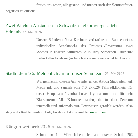
freuen uns schon, alle gesund und munter nach den Sommerferien
begrüßen zu dürfen!
Zwei Wochen Austausch in Schweden - ein unvergessliches
Erlebnis
23. Mai 2026
Unsere Schülerin Nina Kirchner verbrachte im Rahmen eines
individuellen Auschtauchs des Erasmus+-Programms zwei
Wochen in unserer Partnerschule in Taby Schweden. Über ihre
vielen tollen Erfahrungen berichtet sie im oben verlinkten Bericht.
Stadtradeln '26: Melde dich an für unser Schulteam
23. Mai 2026
Wir nehmen in diesem Jahr wieder an der Aktion Stadtradeln teil.
Mach' mit und sammle vom 7.6.-27.6.26 Fahrradkilometer für
unser Hauptteam "Landrat-Lucas Gymnasium" und für dein
Klassenteam. Alle Kilometer zählen, die in dem Zeitraum
innerhalb und außerhalb von Leverkusen geradelt werden. Also
steig auf's Rad für saubere Luft, für deine Fitness und für
unser Team
!
Känguruwettberb 2026
20. Mai 2026
Schon am 19. März haben sich an unserer Schule 263