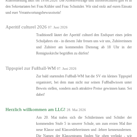
Klassenleitung läuft bis 19.06.2026. Die Arbeitsverträge und Infobroschüren gibt es in
den Sekretariaten bei Frau Kühler und Frau Schnitzler. Wir sind stolz auf euren Einsatz
und euer Verantwortungsbewusstsein!
Aperitif culturel 2026
07. Juni 2026
Traditionell läutet der Aperitif culturel den Endspurt eines jeden
Schuljahres ein - in diesem Jahr freuen uns wir uns, Zuhörerinnen
und Zuhörer am kommenden Dienstag ab 18 Uhr in der
Remigiuskirche begrüßen zu dürfen!
Tippspiel zur Fußball-WM
07. Juni 2026
Zur bald startenden Fußball-WM hat die SV ein kleines Tippspiel
organisiert, bei dem man nicht nur seinen Fußballwissen unter
Beweis stellen, sondern auch attraktive Preise gewinnen kann. Sei
dabei!
Herzlich willkommen am LLG!
28. Mai 2026
Am 20. Mai trafen sich die Schülerinnen und Schüler der
kommenden Stufe 5 in unserer Schule, um zum ersten Mal ihre
neue Klasse und Klassenlehrerinnen und -lehrer kennenzulernen.
Die Namen der Klassenteams finden Sie oben verlinkt - wir