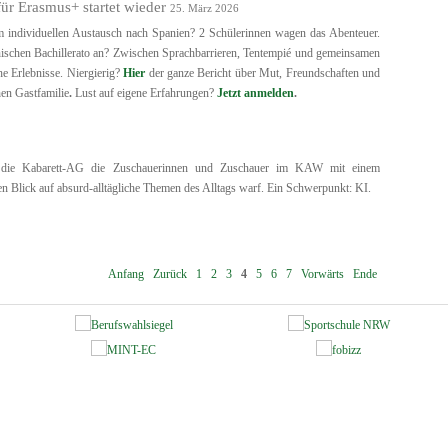
ür Erasmus+ startet wieder
25. März 2026
im individuellen Austausch nach Spanien? 2 Schülerinnen wagen das Abenteuer.
anischen Bachillerato an? Zwischen Sprachbarrieren, Tentempié und gemeinsamen
e Erlebnisse. Niergierig?
Hier
der ganze Bericht über Mut, Freundschaften und
hen Gastfamilie
.
Lust auf eigene Erfahrungen?
Jetzt anmelden
.
 die Kabarett-AG die Zuschauerinnen und Zuschauer im KAW mit einem
n Blick auf absurd-alltägliche Themen des Alltags warf. Ein Schwerpunkt: KI.
Anfang
Zurück
1
2
3
4
5
6
7
Vorwärts
Ende