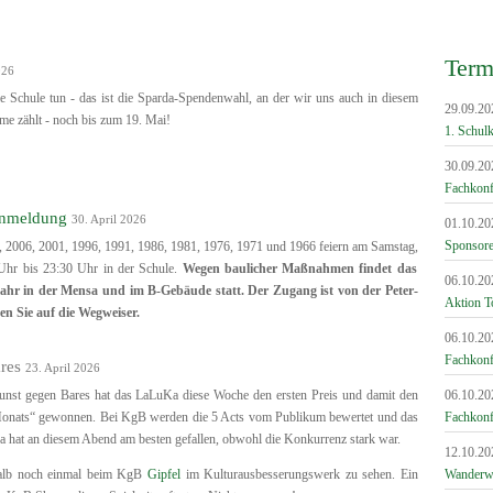
Term
026
e Schule tun - das ist die Sparda-Spendenwahl, an der wir uns auch in diesem
29.09.20
mme zählt - noch bis zum 19. Mai!
1. Schul
30.09.20
Fachkonf
Anmeldung
30. April 2026
01.10.20
Sponsor
, 2006, 2001, 1996, 1991, 1986, 1981, 1976, 1971 und 1966 feiern am Samstag,
hr bis 23:30 Uhr in der Schule.
Wegen baulicher Maßnahmen findet das
06.10.20
Jahr in der Mensa und im B-Gebäude statt. Der Zugang ist von der Peter-
Aktion To
n Sie auf die Wegweiser.
06.10.20
Fachkonf
ares
23. April 2026
nst gegen Bares hat das LaLuKa diese Woche den ersten Preis und damit den
06.10.20
 Monats“ gewonnen. Bei KgB werden die 5 Acts vom Publikum bewertet und das
Fachkonf
a hat an diesem Abend am besten gefallen, obwohl die Konkurrenz stark war.
12.10.20
halb noch einmal beim KgB
Gipfel
im Kulturausbesserungswerk zu sehen. Ein
Wanderw