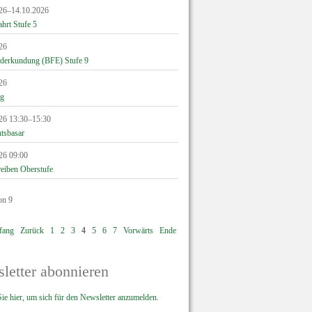
26–14.10.2026
hrt Stufe 5
26
lderkundung (BFE) Stufe 9
26
ag
26 13:30–15:30
tsbasar
26 09:00
eiben Oberstufe
on 9
fang
Zurück
1
2
3
4
5
6
7
Vorwärts
Ende
letter abonnieren
ie hier, um sich für den Newsletter anzumelden.