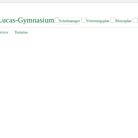
-Lucas-Gymnasium
rvice
Termine