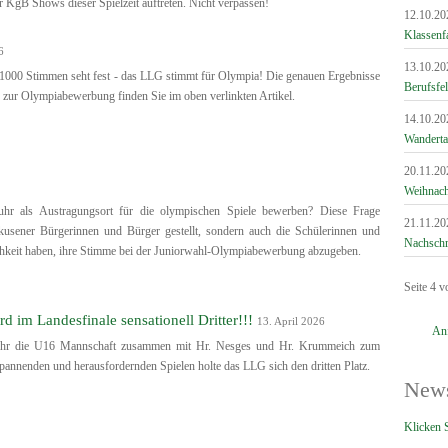
 KgB Shows dieser Spielzeit auftreten. Nicht verpassen!
12.10.20
Klassenfa
6
13.10.20
1000 Stimmen seht fest - das LLG stimmt für Olympia! Die genauen Ergebnisse
Berufsfe
 zur Olympiabewerbung finden Sie im oben verlinkten Artikel.
14.10.20
Wandert
20.11.20
Weihnach
uhr als Austragungsort für die olympischen Spiele bewerben? Diese Frage
21.11.20
kusener Bürgerinnen und Bürger gestellt, sondern auch die Schülerinnen und
Nachschr
chkeit haben, ihre Stimme bei der Juniorwahl-Olympiabewerbung abzugeben.
Seite 4 v
m Landesfinale sensationell Dritter!!!
13. April 2026
An
uhr die U16 Mannschaft zusammen mit Hr. Nesges und Hr. Krummeich zum
pannenden und herausfordernden Spielen holte das LLG sich den dritten Platz.
News
Klicken S